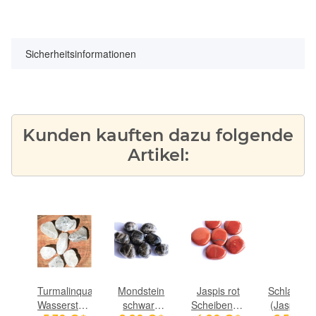
Sicherheitsinformationen
Kunden kauften dazu folgende
Artikel:
ein
Turmalinquarz
Mondstein
Jaspis rot
Schlangen
t
Wassersteine-
schwarz
Scheibensteine
(Jaspis rot