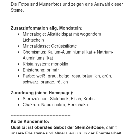
Die Fotos sind Musterfotos und zeigen eine Auswahl dieser
Steine.
Zusatzinformation allg. Mondstein:
Mineralogie:
Alkalifeldspat mit wogendem
Lichtschein
Mineralklasse:
Gerüstsilikate
Chemismus:
Kalium-Aluminiumsilikat + Natrium-
Aluminiumsilikat
Kristallsystem:
monoklin
Entstehung:
primär
Farbe:
weiß, grau, beige, rosa, bräunlich, grün,
schwarz, orange, rötlich
Zuordnung (siehe Homepage):
Sternzeichen: Steinbock, Fisch, Krebs
Chakren: Nabelchakra, Herzchaka
----------------------------------------
Kurze Kundeninfo:
Qualität ist oberstes Gebot der SteinZeitOase
, damit
unsere Edelsteine und Mineralien u.a. in der Energiearbeit