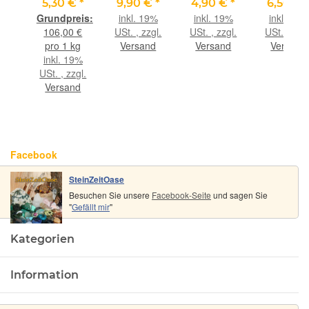
at)
Sonderqualität
(Feldspat)
-
Trommelst
€
*
5,30 €
*
9,90 €
*
4,90 €
*
6,50 €
/ Rohsteine
Trommelsteine
Sonderqualität
-
9%
inkl. 19%
inkl. 19%
inkl. 19%
steine
extra
-
- ca. 2,8 -
Sonderqual
gl.
106,00 €
USt. , zzgl.
USt. , zzgl.
USt. , zzgl
angetrommelt
Sonderqualität
3,7 cm / ca.
- ca. 3 - 3
nd
pro 1 kg
Versand
Versand
Versand
alität
- ca. 50 g
- Rarität -
16-23 g/St
cm / ca. 1
inkl. 19%
4 -
(GKS)
ca. 2,9 - 3,3
18 g/St
USt. , zzgl.
 ca.
cm / ca. 20-
(Fairer
Versand
St
24 g/St
Handel /
(GKS)
GKS)
Facebook
SteinZeitOase
Besuchen Sie unsere
Facebook-Seite
und sagen Sie
"
Gefällt mir
"
Kategorien
Information