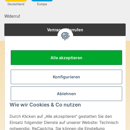
Deutschland
Europa
Widerruf
Vertrag widerrufen
Anschrift:
Alle akzeptieren
SteinZeitOase
Frau Karin Philippin
Uhlandstr. 7
D-75391 Gechingen
Konfigurieren
Heilversprechen:
Ablehnen
Edelsteine und Mineralien werden im esoterischen Bereich
besondere Kräfte und Eigenschaften zugeordnet. Wir weisen
Wie wir Cookies & Co nutzen
ausdrücklich darauf hin, dass alle gemachten Aussagen bzgl.
heilender Wirkungen (körperlich-seelisch-mental-geistig) einzelner
Durch Klicken auf „Alle akzeptieren“ gestatten Sie den
Produkte im Internet, Prospekten oder dem Vertragspartner
überlassenen Unterlagen bisher weder medizinisch anerkannt oder
Einsatz folgender Dienste auf unserer Website: Technisch
wissenschaftlich nachweisbar sind. Die gemachten Angaben
notwendig, ReCaptcha. Sie können die Einstellung