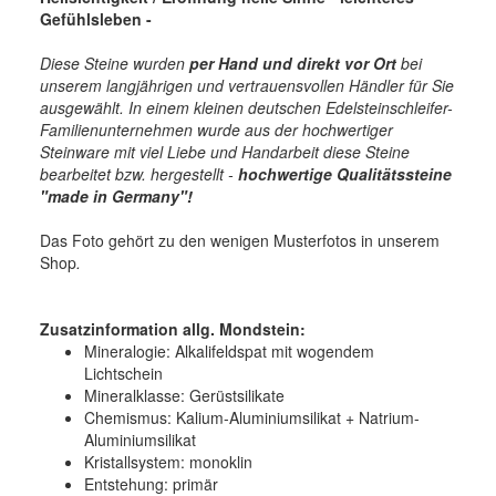
Gefühlsleben
-
Diese Steine wurden
per Hand und
direkt vor Ort
bei
unserem langjährigen und vertrauensvollen Händler für Sie
ausgewählt. In einem kleinen deutschen Edelsteinschleifer-
Familienunternehmen wurde aus der hochwertiger
Steinware mit viel Liebe und Handarbeit diese Steine
bearbeitet bzw. hergestellt -
hochwertige
Qualitätssteine
"made in Germany"!
Das Foto gehört zu den wenigen Musterfotos in unserem
Shop
.
Zusatzinformation allg. Mondstein:
Mineralogie:
Alkalifeldspat mit wogendem
Lichtschein
Mineralklasse:
Gerüstsilikate
Chemismus:
Kalium-Aluminiumsilikat + Natrium-
Aluminiumsilikat
Kristallsystem:
monoklin
Entstehung:
primär