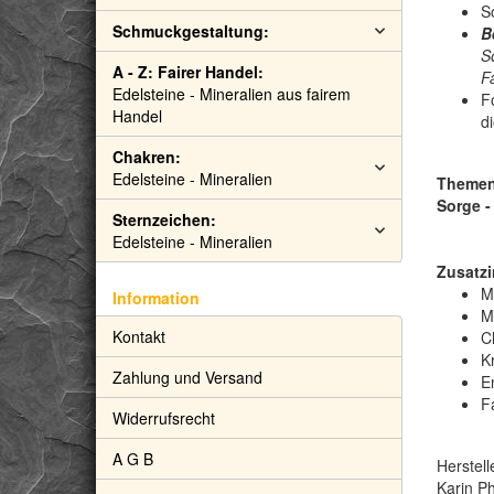
S
Schmuckgestaltung:
B
S
A - Z: Fairer Handel:
F
Edelsteine - Mineralien aus fairem
F
Handel
d
Chakren:
Edelsteine - Mineralien
Themen:
Sorge -
Sternzeichen:
Edelsteine - Mineralien
Zusatzi
M
Information
M
Kontakt
C
Kr
Zahlung und Versand
E
F
Widerrufsrecht
A G B
Herstell
Karin Ph