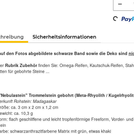
Loading...
chreibung
Sicherheitsinformationen
auf den Fotos abgebildete schwarze Band sowie die Deko sind
ni
rer
Rubrik Zubehör
finden Sie: Omega-Reifen, Kautschuk-Reifen, Stah
tten für gebohrte Steine ...
 "Nebulastein" Trommelstein gebohrt (Meta-Rhyolith / Kugelrhyolit
erkunft Rohstein: Madagaskar
röße: ca. 3 cm x 2 cm x 1,2 cm
ewicht: ca. 10,3 g
orm: flach geschliffene und leicht tropfenförmige Freeform, Vorder- und 
tein
arbe: schwarzanthrazitfarbene Matrix mit grün, etwas khaki