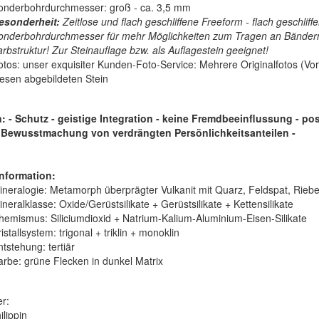
onderbohrdurchmesser: groß - ca. 3,5 mm
esonderheit:
Zeitlose und flach geschliffene Freeform - flach geschliff
onderbohrdurchmesser für mehr Möglichkeiten zum Tragen an Bändern, 
arbstruktur! Zur Steinauflage bzw. als Auflagestein geeignet!
otos:
unser exquisiter Kunden-Foto-Service: Mehrere Originalfotos (Vor
iesen abgebildeten Stein
 - Schutz - geistige Integration - keine Fremdbeeinflussung - po
 Bewusstmachung von verdrängten Persönlichkeitsanteilen
-
nformation:
ineralogie:
Metamorph überprägter Vulkanit mit Quarz, Feldspat, Riebec
ineralklasse:
Oxide/Gerüstsilikate + Gerüstsilikate + Kettensilikate
hemismus:
Siliciumdioxid + Natrium-Kalium-Aluminium-Eisen-Silikate
istallsystem:
trigonal + triklin + monoklin
ntstehung:
tertiär
arbe:
grüne Flecken in dunkel Matrix
er:
ilippin