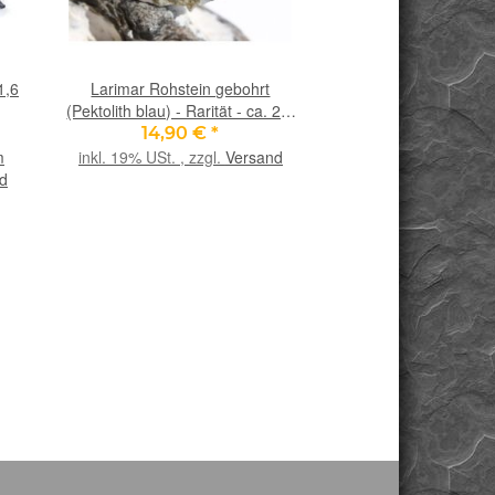
1,6
Larimar Rohstein gebohrt
Nylonband / Nylonsch
(Pektolith blau) - Rarität - ca. 2,7
- ca. 2 mm Durchm. x
cm x 3 cm x 1,7 cm
14,90 €
*
0,70 €
*
m
inkl. 19% USt. , zzgl.
Versand
0,71 
d
inkl. 19% USt. , zzgl