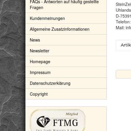
FAQs - Antworten auf häufig gestellte
SteinZe
Fragen
Uhlandst
D-7539
Kundenmeinungen
Telefon
Mail: in
Allgemeine Zusatzinformationen
News
Prod
Wert
Arti
Newsletter
Homepage
Impressum
Datenschutzerklärung
Copyright