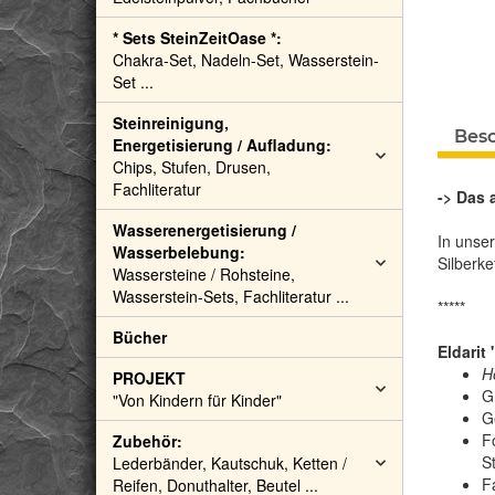
* Sets SteinZeitOase *:
Chakra-Set, Nadeln-Set, Wasserstein-
Set ...
Steinreinigung,
Bes
Energetisierung / Aufladung:
Chips, Stufen, Drusen,
Fachliteratur
-> Das 
Wasserenergetisierung /
In unse
Wasserbelebung:
Silberke
Wassersteine / Rohsteine,
Wasserstein-Sets, Fachliteratur ...
*****
Bücher
Eldarit
H
PROJEKT
G
"Von Kindern für Kinder"
G
F
Zubehör:
S
Lederbänder, Kautschuk, Ketten /
F
Reifen, Donuthalter, Beutel ...