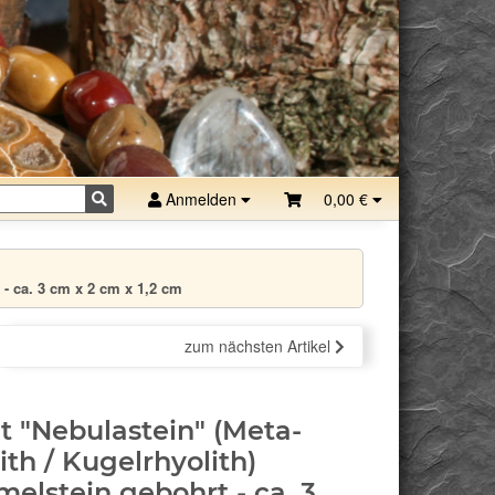
Anmelden
0,00 €
 - ca. 3 cm x 2 cm x 1,2 cm
zum nächsten Artikel
it "Nebulastein" (Meta-
ith / Kugelrhyolith)
elstein gebohrt - ca. 3