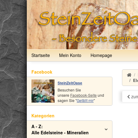
Startseite
Mein Konto
Homepage
Facebook
El
SteinZeitOase
Besuchen Sie
unsere
Facebook-Seite
und
zum
sagen Sie "
Gefällt mir
"
Kategorien
A - Z:
Alle Edelsteine - Mineralien