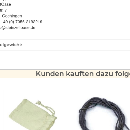
itOase
r. 7
1 Gechingen
: +49 (0) 7056-2192219
fo@steinzeitoase.de
ukteigenschaft
kelgewicht:
Kunden kauften dazu folge