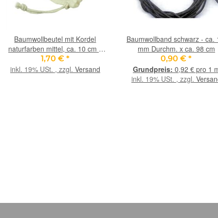
Baumwollbeutel mit Kordel
Baumwollband schwarz - ca. 
naturfarben mittel, ca. 10 cm x
mm Durchm. x ca. 98 cm
13,5 cm
1,70 €
*
0,90 €
*
inkl. 19% USt. , zzgl.
Versand
0,92 € pro 1 
inkl. 19% USt. , zzgl.
Versan