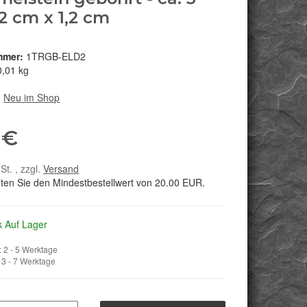
2 cm x 1,2 cm
mmer:
1TRGB-ELD2
0,01 kg
:
Neu im Shop
 €
St. , zzgl.
Versand
hten Sie den Mindestbestellwert von 20.00 EUR.
k Auf Lager
 2 - 5 Werktage
3 - 7 Werktage