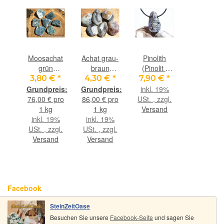
Moosachat
Achat grau-
Pinolith
grün
braun
(Pinolit /
Wassersteine-
Wassersteine-
Eisblumen-
3,80 €
*
4,30 €
*
7,90 €
*
Sonderqualität
Sonderqualität
Magnesit)
inkl. 19%
/ Rohsteine
/ Rohsteine
Trommelstein
76,00 € pro
86,00 € pro
USt. , zzgl.
extra
extra
gebohrt -
1 kg
1 kg
Versand
angetrommelt
angetrommelt
Sonderqualität
inkl. 19%
inkl. 19%
- ca. 50 g
- ca. 50 g
- ca. 3 cm x
USt. , zzgl.
USt. , zzgl.
(GKS)
(GKS)
1,8 cm x
Versand
Versand
1,2 cm
Facebook
SteinZeitOase
Besuchen Sie unsere
Facebook-Seite
und sagen Sie