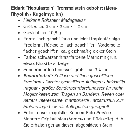
Eldarit "Nebulastein" Trommelstein gebohrt (Meta-
Rhyolith / Kugelrhyolith)
Herkunft Rohstein: Madagaskar
Größe: ca. 3 cm x 2 cm x 1,2 cm
Gewicht: ca. 10,8 g
Form: flach geschliffene und leicht tropfenförmige
Freeform, Rückseite flach geschliffen, Vorderseite
flacher geschliffen, ca. gleichmäßig dicker Stein
Farbe: schwarzanthrazitfarbene Matrix mit grün,
etwas Khaki bzw. beige
Sonderbohrdurchmesser: groß - ca. 3,4 mm
Besonderheit:
Zeitlose und flach geschliffene
Freeform - flach/er geschliffene Auflagen - beidseitig
tragbar - großer Sonderbohrdurchmesser für mehr
Möglichkeiten zum Tragen an Bändern, Reifen oder
Ketten! Interessante, marmorierte Farbstruktur! Zur
Steinauflage bzw. als Auflagestein geeignet!
Fotos:
unser exquisiter Kunden-Foto-Service:
Mehrere Originalfotos (Vorder- und Rückseite), d. h.
Sie erhalten genau diesen abgebildeten Stein