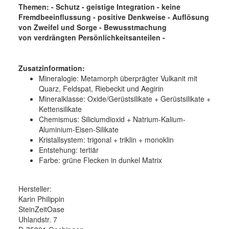
Themen: - Schutz - geistige Integration - keine
Fremdbeeinflussung - positive Denkweise - Auflösung
von Zweifel und Sorge - Bewusstmachung
von verdrängten Persönlichkeitsanteilen
-
Zusatzinformation:
Mineralogie:
Metamorph überprägter Vulkanit mit
Quarz, Feldspat, Riebeckit und Aegirin
Mineralklasse:
Oxide/Gerüstsilikate + Gerüstsilikate +
Kettensilikate
Chemismus:
Siliciumdioxid + Natrium-Kalium-
Aluminium-Eisen-Silikate
Kristallsystem:
trigonal + triklin + monoklin
Entstehung:
tertiär
Farbe:
grüne Flecken in dunkel Matrix
Hersteller:
Karin Philippin
SteinZeitOase
Uhlandstr. 7