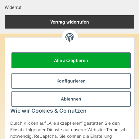
Widerruf
Vertrag widerrufen
Anschrift:
SteinZeitOase
Frau Karin Philippin
Alle akzeptieren
Uhlandstr. 7
D-75391 Gechingen
Heilversprechen:
Konfigurieren
Edelsteine und Mineralien werden im esoterischen Bereich
besondere Kräfte und Eigenschaften zugeordnet. Wir weisen
Ablehnen
ausdrücklich darauf hin, dass alle gemachten Aussagen bzgl.
heilender Wirkungen (körperlich-seelisch-mental-geistig) einzelner
Wie wir Cookies & Co nutzen
Produkte im Internet, Prospekten oder dem Vertragspartner
überlassenen Unterlagen bisher weder medizinisch anerkannt oder
Durch Klicken auf „Alle akzeptieren“ gestatten Sie den
wissenschaftlich nachweisbar sind. Die gemachten Angaben
Einsatz folgender Dienste auf unserer Website: Technisch
beruhen ausschließlich auf Überlieferungen und langjähriger
notwendig, ReCaptcha. Sie können die Einstellung
Erfahrung. Unsere Produkte ersetzen nie den Besuch beim Arzt