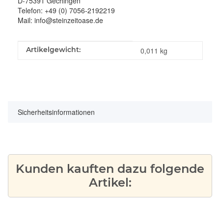
D-75391 Gechingen
Telefon: +49 (0) 7056-2192219
Mail: info@steinzeitoase.de
Produkteigenschaft
Wert
Artikelgewicht:
0,011
kg
Sicherheitsinformationen
Kunden kauften dazu folgende
Artikel: