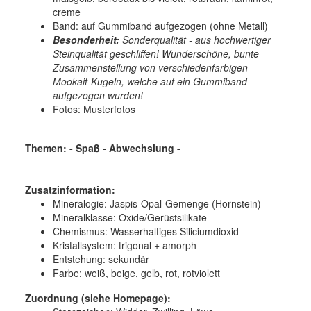
creme
Band: auf Gummiband aufgezogen (ohne Metall)
Besonderheit:
Sonderqualität - aus hochwertiger
Steinqualität geschliffen! Wunderschöne, bunte
Zusammenstellung von verschiedenfarbigen
Mookait-Kugeln, welche auf ein Gummiband
aufgezogen wurden!
Fotos: Musterfotos
Themen: - Spaß - Abwechslung -
Zusatzinformation:
Mineralogie:
Jaspis-Opal-Gemenge (Hornstein)
Mineralklasse:
Oxide/Gerüstsilikate
Chemismus:
Wasserhaltiges Siliciumdioxid
Kristallsystem:
trigonal + amorph
Entstehung:
sekundär
Farbe:
weiß, beige, gelb, rot, rotviolett
Zuordnung (siehe Homepage):