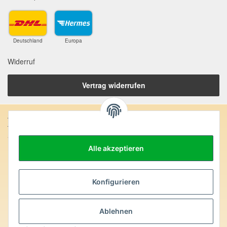
Deutschland
Europa
Widerruf
Vertrag widerrufen
Anschrift:
SteinZeitOase
Frau Karin Philippin
Alle akzeptieren
Uhlandstr. 7
D-75391 Gechingen
Heilversprechen:
Konfigurieren
Edelsteine und Mineralien werden im esoterischen Bereich
besondere Kräfte und Eigenschaften zugeordnet. Wir weisen
Ablehnen
ausdrücklich darauf hin, dass alle gemachten Aussagen bzgl.