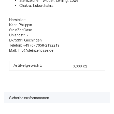
Sternzeichen: Widder, Zwilling, Löwe
Chakra: Leberchakra
Hersteller:
Karin Philippin
SteinZeitOase
Uhlandstr. 7
D-75391 Gechingen
Telefon: +49 (0) 7056-2192219
Mail: info@steinzeitoase.de
Produkteigenschaft
Wert
Artikelgewicht:
0,009
kg
Sicherheitsinformationen