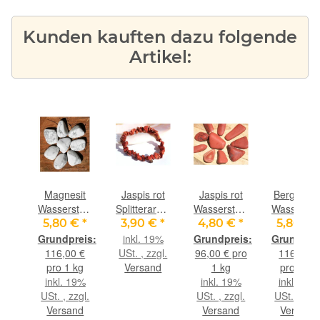
Kunden kauften dazu folgende
Artikel:
altevermögen
Magnesit
Jaspis rot
Jaspis rot
Bergkristal
Wassersteine-
Splitterarmband
Wassersteine-
Wasserste
reude"
Sonderqualität
-
Sonderqualität
Sonderqual
 €
*
5,80 €
*
3,90 €
*
4,80 €
*
5,80 €
eine-
/
Sonderqualität
/
/
9%
inkl. 19%
ität
Trommelsteine
- ca. 5 - 10
Trommelsteine
Trommelst
gl.
116,00 €
USt. , zzgl.
96,00 € pro
116,00 €
roh - ca. 50
mm - ca. 17
roh - ca. 50
roh - ca. 
nd
pro 1 kg
Versand
1 kg
pro 1 kg
alität
g
cm
g (GKS)
g
inkl. 19%
inkl. 19%
inkl. 19%
0 g
USt. , zzgl.
USt. , zzgl.
USt. , zzgl
r-
Versand
Versand
Versand