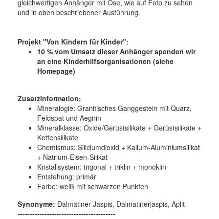
gleichwertigen Anhänger mit Öse, wie auf Foto zu sehen
und in oben beschriebener Ausführung.
Projekt "Von Kindern für Kinder":
10 % vom Umsatz dieser Anhänger spenden wir
an eine Kinderhilfsorganisationen (siehe
Homepage)
Zusatzinformation:
Mineralogie:
Granitisches Ganggestein mit Quarz,
Feldspat und Aegirin
Mineralklasse:
Oxide/Gerüstsilikate + Gerüstsilikate +
Kettensilikate
Chemismus:
Siliciumdioxid + Kalium-Aluminiumsilikat
+ Natrium-Eisen-Silikat
Kristallsystem:
trigonal + triklin + monoklin
Entstehung:
primär
Farbe:
weiß mit schwarzen Punkten
Synonyme:
Dalmatiner-Jaspis, Dalmatinerjaspis, Aplit
----------------------------------------