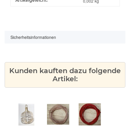
Produkteigenschaft
Wert
Artikelgewicht:
0,002
kg
Sicherheitsinformationen
Kunden kauften dazu folgende
Artikel: