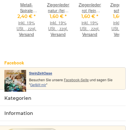
t
Metall-
Ziegenlederband
Ziegenlederband
Ziegenled
 /
Spirale
natur (fein-
rot (fein-
schwarz
nform
groß, ca.
weich), ca.
weich), ca.
(fein-
 €
*
2,40 €
*
1,60 €
*
1,60 €
*
1,60 €
*
ze,
2,8 cm
1,4 mm
1,4 mm
weich), ca
9%
inkl. 19%
inkl. 19%
inkl. 19%
inkl. 19%
t
Durchm.,
Durchm.,
Durchm.,
1,4 mm
gl.
USt. , zzgl.
USt. , zzgl.
USt. , zzgl.
USt. , zzgl
 /
silberfarben
ca. 1 m
ca. 1 m
Durchm.,
nd
Versand
Versand
Versand
Versand
h) -
lang
lang
ca. 1 m
alität
lang
6 cm
 1,9
Facebook
SteinZeitOase
Besuchen Sie unsere
Facebook-Seite
und sagen Sie
"
Gefällt mir
"
Kategorien
Information