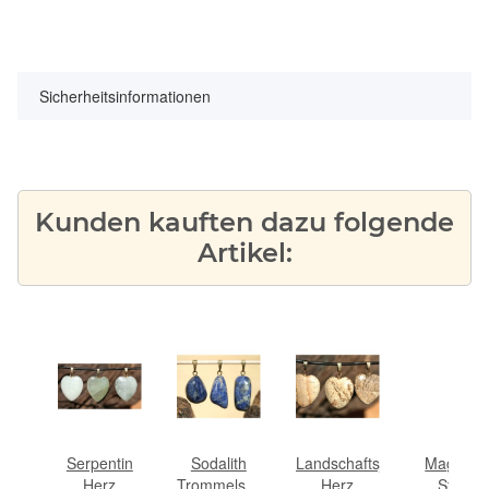
Sicherheitsinformationen
Kunden kauften dazu folgende
Artikel:
ederband
Serpentin
Sodalith
Landschaftsjaspis
Magnesit
aun
Herz
Trommelstein
Herz
Stern