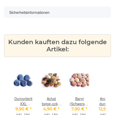
Sicherheitsinformationen
Kunden kauften dazu folgende
Artikel:
ras
Dumortierit
Achat
Baryt
Amethyst
eine-
XXL
beige-ocker
(Schwerspat)
dunkel X
alität
Scheibensteine
Scheibensteine
Scheibensteine
Scheibens
 €
*
9,90 €
*
4,90 €
*
7,90 €
*
12,90 €
 - /
- ca. 4,1 -
- schöne
-
- schöne
inkl. 19%
inkl. 19%
inkl. 19%
inkl. 19%