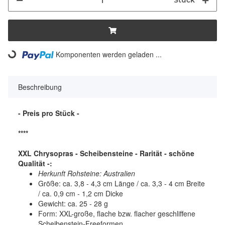
Stück
Komponenten werden geladen ...
Loading...
Beschreibung
- Preis pro Stück -
****
XXL Chrysopras - Scheibensteine - Rarität - schöne
Qualität -:
Herkunft Rohsteine: Australien
Größe: ca. 3,8 - 4,3 cm Länge / ca. 3,3 - 4 cm Breite
/ ca. 0,9 cm - 1,2 cm Dicke
Gewicht: ca. 25 - 28 g
Form: XXL-große, flache bzw. flacher geschliffene
Scheibenstein-Freeformen