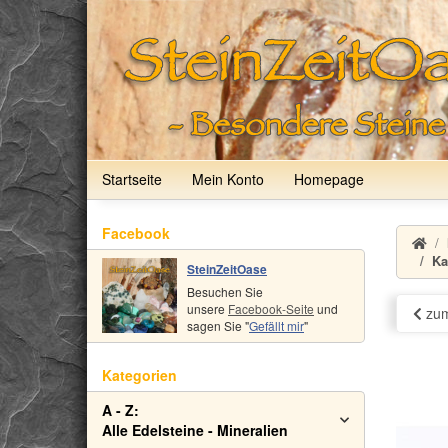
Startseite
Mein Konto
Homepage
Facebook
Ka
SteinZeitOase
Besuchen Sie
unsere
Facebook-Seite
und
zum
sagen Sie "
Gefällt mir
"
Kategorien
A - Z:
Alle Edelsteine - Mineralien