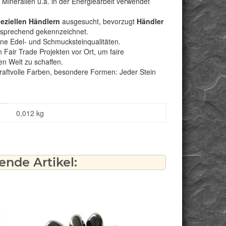
Mineralien u.a. in der Energiearbeit verwendet
peziellen Händlern
ausgesucht, bevorzugt
Händler
ntsprechend gekennzeichnet.
bene Edel- und Schmucksteinqualitäten.
Fair Trade Projekten vor Ort, um faire
n Welt zu schaffen.
kraftvolle Farben, besondere Formen: Jeder Stein
0,012
kg
nde Artikel: