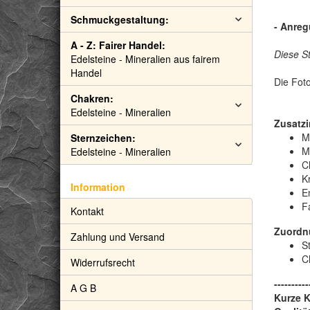
Schmuckgestaltung:
- Anreg
A - Z: Fairer Handel:
Diese S
Edelsteine - Mineralien aus fairem
Handel
Die Foto
Chakren:
Edelsteine - Mineralien
Zusatzi
M
Sternzeichen:
M
Edelsteine - Mineralien
C
Kr
Information
E
F
Kontakt
Zuordn
Zahlung und Versand
S
C
Widerrufsrecht
----------
A G B
Kurze 