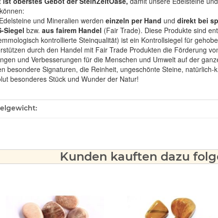
t ist oberstes Gebot der SteinZeitOase,
damit unsere Edelsteine und 
können:
Edelsteine und Mineralien werden
einzeln per Hand
und
direkt bei s
-Siegel
bzw.
aus fairem Handel
(Fair Trade). Diese Produkte sind e
mologisch kontrollierte Steinqualität) ist ein Kontrollsiegel für geho
rstützen durch den Handel mit Fair Trade Produkten die Förderung von 
ngen und Verbesserungen für die Menschen und Umwelt auf der ganze
en besondere Signaturen, die Reinheit, ungeschönte Steine, natürlich-
olut besonderes Stück und Wunder der Natur!
ukteigenschaft
kelgewicht:
Kunden kauften dazu folge