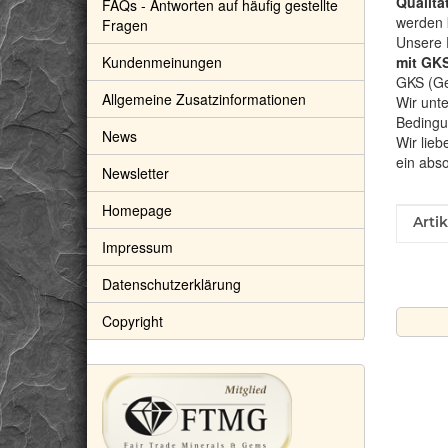
Qualitä
FAQs - Antworten auf häufig gestellte
werden 
Fragen
Unsere 
Kundenmeinungen
mit GKS
GKS (Gem
Allgemeine Zusatzinformationen
Wir unte
Bedingu
News
Wir lieb
ein abs
Newsletter
Homepage
Prod
Wert
Arti
Impressum
Datenschutzerklärung
Copyright