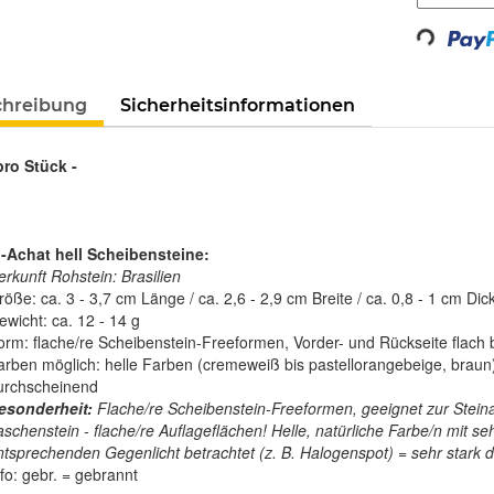
Loading...
chreibung
Sicherheitsinformationen
pro Stück -
-Achat hell Scheibensteine:
erkunft Rohstein: Brasilien
öße: ca. 3 - 3,7 cm Länge / ca. 2,6 - 2,9 cm Breite / ca. 0,8 - 1 cm Dic
ewicht: ca. 12 - 14 g
orm: flache/re Scheibenstein-Freeformen, Vorder- und Rückseite flach b
arben möglich: helle Farben (cremeweiß bis pastellorangebeige, braun) 
urchscheinend
esonderheit:
Flache/re Scheibenstein-Freeformen, geeignet zur Steinauf
aschenstein - flache/re Auflageflächen! Helle, natürliche Farbe/n mit se
ntsprechenden Gegenlicht betrachtet (z. B. Halogenspot) = sehr stark 
fo: gebr. = gebrannt