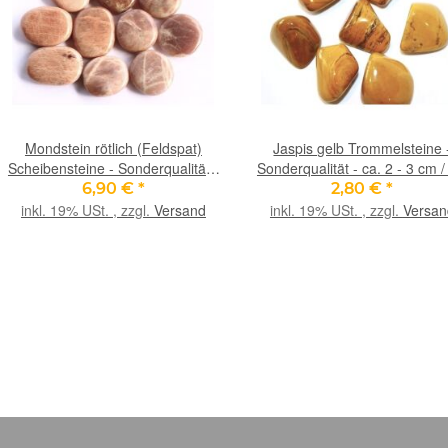
Mondstein rötlich (Feldspat)
Jaspis gelb Trommelsteine 
Scheibensteine - Sonderqualität -
Sonderqualität - ca. 2 - 3 cm /
ca. 2,8 - 3,8 cm / ca. 10-14g/St
7 - 9 g/St (GKS)
6,90 €
*
2,80 €
*
inkl. 19% USt. , zzgl.
Versand
inkl. 19% USt. , zzgl.
Versan