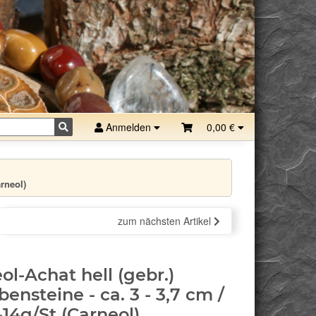
Anmelden
0,00 €
arneol)
zum nächsten Artikel
ol-Achat hell (gebr.)
bensteine - ca. 3 - 3,7 cm /
2-14g/St (Carneol)