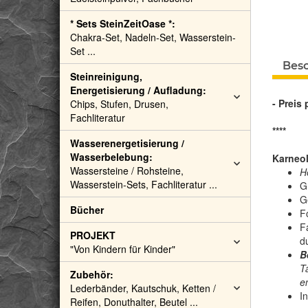
* Sets SteinZeitOase *:
Chakra-Set, Nadeln-Set, Wasserstein-
Set ...
Bes
Steinreinigung,
Energetisierung / Aufladung:
- Preis 
Chips, Stufen, Drusen,
Fachliteratur
****
Wasserenergetisierung /
Wasserbelebung:
Karneol
Wassersteine / Rohsteine,
H
Wasserstein-Sets, Fachliteratur ...
Gr
G
Bücher
F
F
PROJEKT
d
"Von Kindern für Kinder"
B
T
Zubehör:
e
Lederbänder, Kautschuk, Ketten /
In
Reifen, Donuthalter, Beutel ...