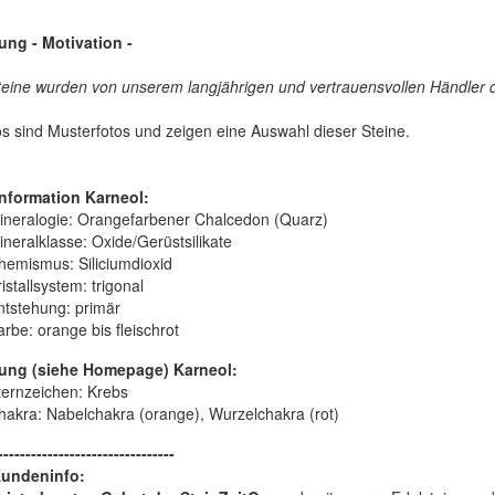
ung - Motivation -
teine wurden von unserem langjährigen und vertrauensvollen Händler d
s sind Musterfotos
und zeigen eine Auswahl dieser Steine.
nformation Karneol:
ineralogie:
Orangefarbener Chalcedon (Quarz)
ineralklasse:
Oxide/Gerüstsilikate
hemismus:
Siliciumdioxid
istallsystem:
trigonal
ntstehung:
primär
arbe:
orange bis fleischrot
ung (siehe Homepage) Karneol:
ternzeichen: Krebs
hakra: Nabelchakra (orange), Wurzelchakra (rot)
--------------------------------
Kundeninfo: