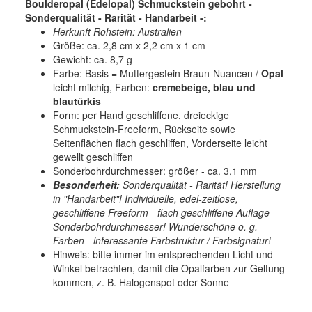
Boulderopal (Edelopal) Schmuckstein gebohrt -
Sonderqualität - Rarität - Handarbeit -:
Herkunft Rohstein: Australien
Größe: ca. 2,8 cm x 2,2 cm x 1 cm
Gewicht: ca. 8,7 g
Farbe: Basis = Muttergestein Braun-Nuancen /
Opal
leicht milchig, Farben:
cremebeige, blau und
blautürkis
Form: per Hand geschliffene, dreieckige
Schmuckstein-Freeform, Rückseite sowie
Seitenflächen flach geschliffen, Vorderseite leicht
gewellt geschliffen
Sonderbohrdurchmesser: größer - ca. 3,1 mm
Besonderheit:
Sonderqualität - Rarität! Herstellung
in "Handarbeit"! Individuelle, edel-zeitlose,
geschliffene Freeform - flach geschliffene Auflage -
Sonderbohrdurchmesser! Wunderschöne o. g.
Farben - interessante Farbstruktur / Farbsignatur!
Hinweis: bitte immer im entsprechenden Licht und
Winkel betrachten, damit die Opalfarben zur Geltung
kommen, z. B. Halogenspot oder Sonne