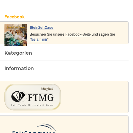
Handarbeit
0,8 cm
- ca. 3,3 cm
Facebook
x 2,3 cm x
0,7 cm
SteinZeitOase
Besuchen Sie unsere
Facebook-Seite
und sagen Sie
"
Gefällt mir
"
Kategorien
Information