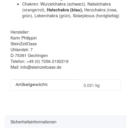
Chakren: Wurzelchakra (schwarz), Nabelchakra
(orange/rot),
Halschakra (blau),
Herzchakra (rosa,
grün), Leberchakra (grün), Solarplexus (honigfarbig)
Hersteller:
Karin Philippin
SteinZeitOase
Uhlandstr. 7
D-75391 Gechingen
Telefon: +49 (0) 7056-2192219
Mail: info@steinzeitoase.de
Produkteigenschaft
Wert
Artikelgewicht:
0,021
kg
Sicherheitsinformationen