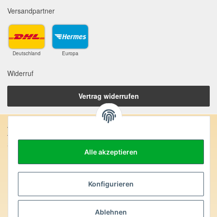
Versandpartner
Deutschland
Europa
Widerruf
Vertrag widerrufen
Anschrift:
SteinZeitOase
Alle akzeptieren
Frau Karin Philippin
Uhlandstr. 7
D-75391 Gechingen
Konfigurieren
Heilversprechen:
Edelsteine und Mineralien werden im esoterischen Bereich
Ablehnen
besondere Kräfte und Eigenschaften zugeordnet. Wir weisen