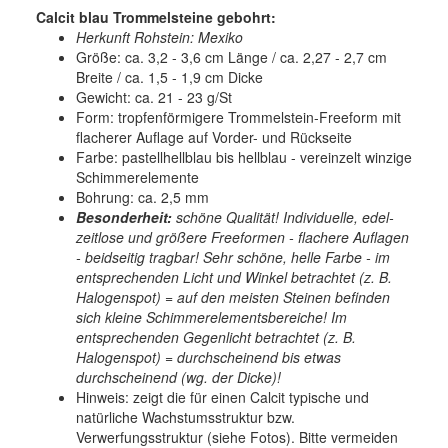
Calcit blau Trommelsteine gebohrt:
Herkunft Rohstein: Mexiko
Größe: ca. 3,2 - 3,6 cm Länge / ca. 2,27 - 2,7 cm
Breite / ca. 1,5 - 1,9 cm Dicke
Gewicht: ca. 21 - 23 g/St
Form: tropfenförmigere Trommelstein-Freeform mit
flacherer Auflage auf Vorder- und Rückseite
Farbe: pastellhellblau bis hellblau - vereinzelt winzige
Schimmerelemente
Bohrung: ca. 2,5 mm
Besonderheit:
schöne Qualität! Individuelle, edel-
zeitlose und größere Freeformen - flachere Auflagen
- beidseitig tragbar! Sehr schöne, helle Farbe - im
entsprechenden Licht und Winkel betrachtet (z. B.
Halogenspot) = auf den meisten Steinen befinden
sich kleine Schimmerelementsbereiche! Im
entsprechenden Gegenlicht betrachtet (z. B.
Halogenspot) = durchscheinend bis etwas
durchscheinend (wg. der Dicke)!
Hinweis: zeigt die für einen Calcit typische und
natürliche Wachstumsstruktur bzw.
Verwerfungsstruktur (siehe Fotos). Bitte vermeiden