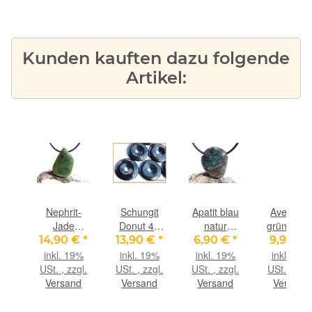
Kunden kauften dazu folgende
Artikel:
in
Nephrit-
Schungit
Apatit blau
Aventuri
nut
Jade
Donut 40
natur
grün Donu
in
Schmuckstein
mm (6 - 7
Trommelstein
Edelstein
€
*
14,90 €
*
13,90 €
*
6,90 €
*
9,90 €
 mm
/
mm stark)
/
40 - 43 m
9%
inkl. 19%
inkl. 19%
inkl. 19%
inkl. 19%
mm
Scheibenstein
Scheibenstein
(5-6 mm
gl.
USt. , zzgl.
USt. , zzgl.
USt. , zzgl.
USt. , zzgl
-
gebohrt -
gebohrt -
stark) -
nd
Versand
Versand
Versand
Versand
alität
Sonderqualität
ca. 2,4 cm x
Sonderqual
-
2,1 cm x
-