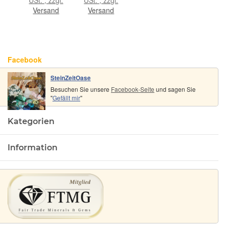
(Fairer
ca. 3,4 cm x
- ca. 4,4 
Versand
Versand
Handel/GKS)
3,3 cm x
x 2,3 cm 
2,4 cm
1,9 cm
Facebook
SteinZeitOase
Besuchen Sie unsere
Facebook-Seite
und sagen Sie
"
Gefällt mir
"
Kategorien
Information