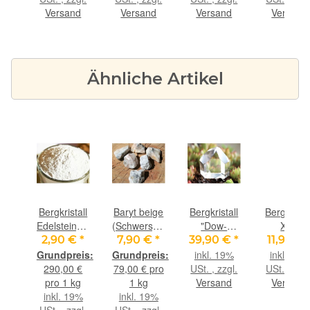
- ca. 100 g
- Rarität -
Versand
Versand
Versand
Versand
ca. 100 g
Ähnliche Artikel
ockenobsidian
Bergkristall
Baryt beige
Bergkristall
Bergkristal
e /
Edelsteinpulver
(Schwerspat)
"Dow-
XXL
te -
/
Rohsteine
Kristall"
Kristallstab
 €
*
2,90 €
*
7,90 €
*
39,90 €
*
11,90 €
 8
Edelsteinpuder
extra
Kristallstab /
Kristallspit
9%
inkl. 19%
inkl. 19%
 45
- ca. 10 g
angetrommelt
Raumaufsteller
natur mit
gl.
290,00 €
79,00 € pro
USt. , zzgl.
USt. , zzgl
er -
-
- AA-
Babyspitz
nd
pro 1 kg
1 kg
Versand
Versand
Sonderqualität
Sonderqualität
gebohrt -
inkl. 19%
inkl. 19%
- ca. 100 g
- Rarität -
Sonderqual
USt. , zzgl.
USt. , zzgl.