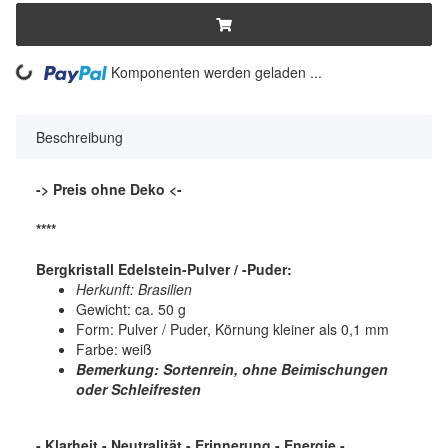
ng...
Komponenten werden geladen ...
Beschreibung
-> Preis ohne Deko <-
****
Bergkristall Edelstein-Pulver / -Puder:
Herkunft: Brasilien
Gewicht: ca. 50 g
Form: Pulver / Puder, Körnung kleiner als 0,1 mm
Farbe: weiß
Bemerkung: Sortenrein, ohne Beimischungen
oder Schleifresten
- Klarheit - Neutralität - Erinnerung - Energie -