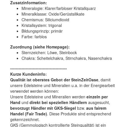
Zusatzinformation:
Mineralogie: Klarer/farbloser Kristallquarz
Mineralklasse: Oxide/Gerüstsilikate
Chemismus: Siliciumdioxid
Kristallsystem: trigonal
Bildungsprinzip: primär
Farbe: farblos
Zuordnung (siehe Homepage):
Sternzeichen: Löwe, Steinbock
Chakra: Scheitelchakra, Stirnchakra, Nasenchakra
----------------------------------------
Kurze Kundeninfo:
Qualität ist oberstes Gebot der SteinZeitOase
, damit
unsere Edelsteine und Mineralien u.a. in der Energiearbeit
verwendet werden können:
Unsere Edelsteine und Mineralien werden
einzeln per
Hand
und
direkt bei speziellen Händlern
ausgesucht,
bevorzugt Händler mit GKS-Siegel
bzw.
aus fairem
Handel (Fair Trade)
. Diese Produkte sind entsprechend
gekennzeichnet.
GKS (Gemmologisch kontrollierte Steinqualität) ist ein