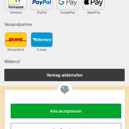
Vorkasse
PayPal
GooglePay
ApplePay
Versandpartner
Deutschland
Europa
Widerruf
Vertrag widerrufen
Anschrift:
SteinZeitOase
Frau Karin Philippin
Alle akzeptieren
Uhlandstr. 7
D-75391 Gechingen