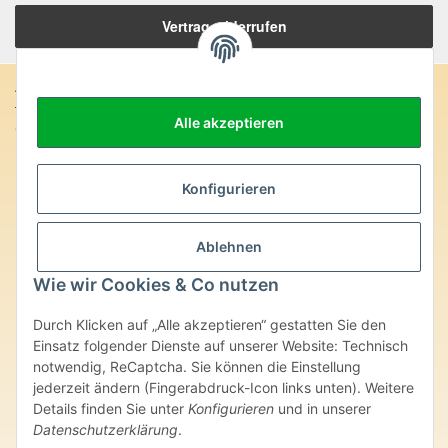
Vertrag widerrufen
Anschrift:
Alle akzeptieren
SteinZeitOase
Frau Karin Philippin
Uhlandstr. 7
D-75391 Gechingen
Konfigurieren
Heilversprechen:
Ablehnen
Edelsteine und Mineralien werden im esoterischen Bereich
besondere Kräfte und Eigenschaften zugeordnet. Wir weisen
Wie wir Cookies & Co nutzen
ausdrücklich darauf hin, dass alle gemachten Aussagen bzgl.
heilender Wirkungen (körperlich-seelisch-mental-geistig) einzelner
Durch Klicken auf „Alle akzeptieren“ gestatten Sie den
Produkte im Internet, Prospekten oder dem Vertragspartner
überlassenen Unterlagen bisher weder medizinisch anerkannt oder
Einsatz folgender Dienste auf unserer Website: Technisch
wissenschaftlich nachweisbar sind. Die gemachten Angaben
notwendig, ReCaptcha. Sie können die Einstellung
beruhen ausschließlich auf Überlieferungen und langjähriger
jederzeit ändern (Fingerabdruck-Icon links unten). Weitere
Erfahrung. Unsere Produkte ersetzen nie den Besuch beim Arzt
Details finden Sie unter
Konfigurieren
und in unserer
oder Heilpraktiker und sind auch kein Medikamentenersatz. Auch
Datenschutzerklärung
.
stellen unsere Angaben im ärztlichen Sinne keine Diagnose- oder