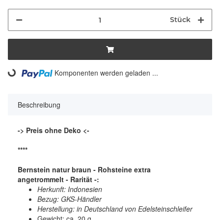
Stück
ding...
Komponenten werden geladen ...
Beschreibung
-> Preis ohne Deko <-
****
Bernstein natur braun - Rohsteine extra
angetrommelt - Rarität -:
Herkunft: Indonesien
Bezug: GKS-Händler
Herstellung: in Deutschland von Edelsteinschleifer
Gewicht: ca. 20 g