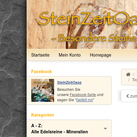
Startseite
Mein Konto
Homepage
Facebook
Tr
SteinZeitOase
Besuchen Sie
unsere
Facebook-Seite
und
zum
sagen Sie "
Gefällt mir
"
Kategorien
A - Z:
Alle Edelsteine - Mineralien