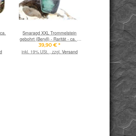
ca.
Smaragd XXL Trommelstein
Amethyst hell Scheib
gebohrt (Beryll) - Rarität - ca. 4
ca. 3 - 3,7 cm / ca. 
cm x 2,3 cm x 1,8 cm
39,90 €
*
6,90 €
*
d
inkl. 19% USt. , zzgl.
Versand
inkl. 19% USt. , zzgl