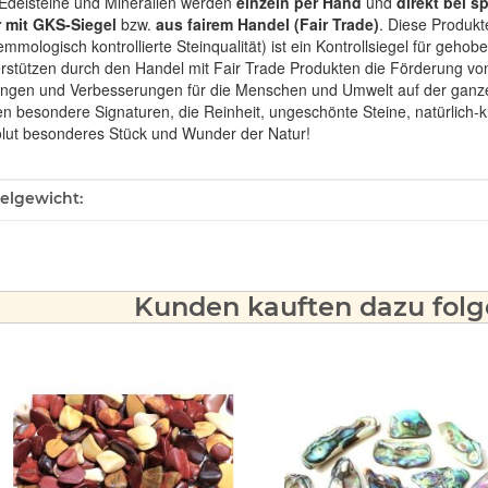
Edelsteine und Mineralien werden
einzeln per Hand
und
direkt bei s
 mit GKS-Siegel
bzw.
aus fairem Handel (Fair Trade)
. Diese Produkt
mologisch kontrollierte Steinqualität) ist ein Kontrollsiegel für geho
rstützen durch den Handel mit Fair Trade Produkten die Förderung von 
ngen und Verbesserungen für die Menschen und Umwelt auf der ganze
en besondere Signaturen, die Reinheit, ungeschönte Steine, natürlich-
olut besonderes Stück und Wunder der Natur!
ukteigenschaft
kelgewicht:
Kunden kauften dazu folge