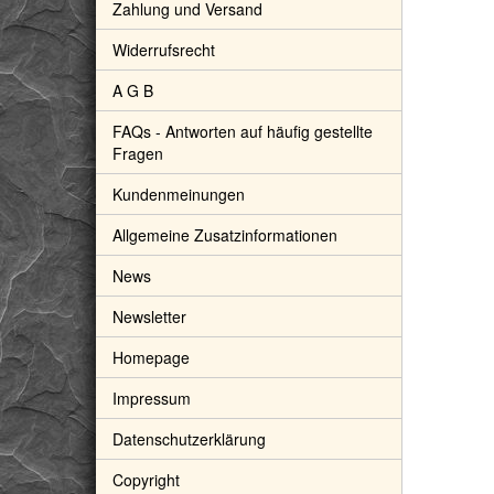
Zahlung und Versand
Widerrufsrecht
A G B
nlederband hellblau (fein-
Ziegenlederband dunkelbraun
FAQs - Antworten auf häufig gestellte
, ca. 1,4 mm Durchm., ca. 1
(fein-weich), ca. 1,4 mm Durchm.,
Fragen
m lang
ca. 1 m lang
1,60 €
*
1,60 €
*
. 19% USt. , zzgl.
Versand
inkl. 19% USt. , zzgl.
Versand
Kundenmeinungen
Allgemeine Zusatzinformationen
News
Newsletter
Homepage
Impressum
Datenschutzerklärung
Copyright