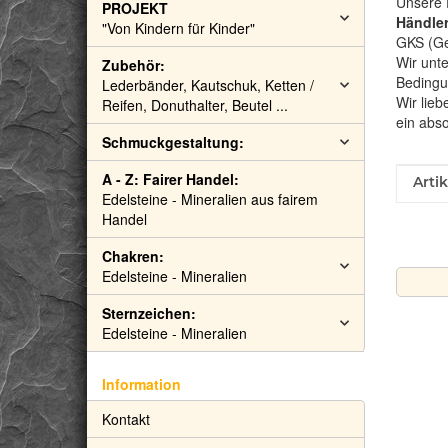
Unsere 
PROJEKT
Händler
"Von Kindern für Kinder"
GKS (Gem
Wir unte
Zubehör:
Bedingu
Lederbänder, Kautschuk, Ketten /
Wir lieb
Reifen, Donuthalter, Beutel ...
ein abs
Schmuckgestaltung:
A - Z: Fairer Handel:
Prod
Wert
Arti
Edelsteine - Mineralien aus fairem
Handel
Chakren:
Edelsteine - Mineralien
Sternzeichen:
Edelsteine - Mineralien
Information
Kontakt