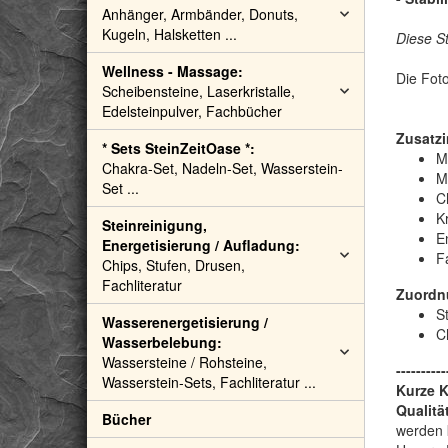
Anhänger, Armbänder, Donuts,
Kugeln, Halsketten ...
Diese S
Wellness - Massage:
Die Foto
Scheibensteine, Laserkristalle,
Edelsteinpulver, Fachbücher
Zusatzi
* Sets SteinZeitOase *:
M
Chakra-Set, Nadeln-Set, Wasserstein-
M
Set ...
C
Kr
Steinreinigung,
E
Energetisierung / Aufladung:
F
Chips, Stufen, Drusen,
Fachliteratur
Zuordn
S
Wasserenergetisierung /
C
Wasserbelebung:
Wassersteine / Rohsteine,
----------
Wasserstein-Sets, Fachliteratur ...
Kurze 
Qualitä
Bücher
werden 