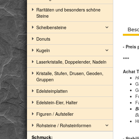
Raritäten und besonders schöne
Steine
Scheibensteine
Bes
Donuts
-
Preis 
Kugeln
****
Laserkristalle, Doppelender, Nadeln
Achat T
Kristalle, Stufen, Drusen, Geoden,
H
Gruppen
Gr
G
Edelsteinplatten
F
Edelstein-Eier, Halter
F
B
Figuren / Aufsteller
B
H
Rohsteine / Rohsteinformen
Schmuck:
- Stabi