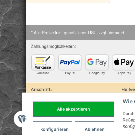
* Alle Preise inkl. gesetzlicher USt., zzgl.
Versand
Zahlungsmöglichkeiten:
Vorkasse
PayPal
GooglePay
ApplePay
Anschrift:
Heilv
Wie 
SteinZeitOase
Edelste
Frau Karin Philippin
darauf 
Alle akzeptieren
Uhlandstr. 7
Prospek
Durch 
D-75391 Gechingen
sind. D
ReCapt
Besuch 
Konfig
Diagnos
Konfigurieren
Ablehnen