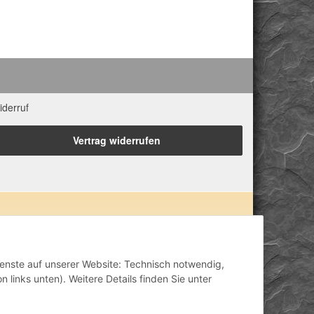
iderruf
Vertrag widerrufen
 Eigenschaften zugeordnet. Wir weisen ausdrücklich
lisch-mental-geistig) einzelner Produkte im Internet,
inisch anerkannt oder wissenschaftlich nachweisbar
Dienste auf unserer Website: Technisch notwendig,
ähriger Erfahrung. Unsere Produkte ersetzen nie den
 links unten). Weitere Details finden Sie unter
h stellen unsere Angaben im ärztlichen Sinne keine