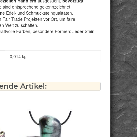
peziellen Händlern
ausgesucht,
bevorzugt
e sind entsprechend gekennzeichnet.
bene Edel- und Schmucksteinqualitäten.
Fair Trade Projekten vor Ort, um faire
n Welt zu schaffen.
kraftvolle Farben, besondere Formen: Jeder Stein
0,014
kg
nde Artikel: