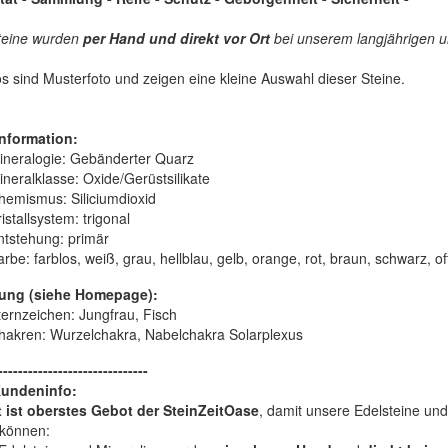
teine wurden
per Hand und
direkt vor Ort
bei unserem langjährigen un
s sind Musterfoto und zeigen eine kleine Auswahl dieser Steine.
nformation:
ineralogie:
Gebänderter Quarz
ineralklasse:
Oxide/Gerüstsilikate
hemismus:
Siliciumdioxid
istallsystem:
trigonal
ntstehung:
primär
arbe:
farblos, weiß, grau, hellblau, gelb, orange, rot, braun, schwarz, o
ung (siehe Homepage):
ternzeichen: Jungfrau, Fisch
hakren: Wurzelchakra, Nabelchakra Solarplexus
------------------------------
Kundeninfo:
t ist oberstes Gebot der SteinZeitOase
, damit unsere Edelsteine und
können: