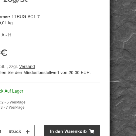
mmer:
1TRUG-AC1-7
0,01 kg
:
A - H
 €
St. , zzgl.
Versand
hten Sie den Mindestbestellwert von 20.00 EUR.
ck Auf Lager
 2 - 5 Werktage
3 - 7 Werktage
In den Warenkorb
Stück