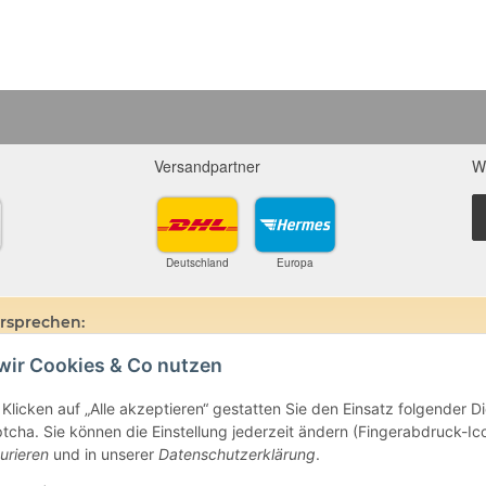
Versandpartner
W
Deutschland
Europa
ersprechen:
wir Cookies & Co nutzen
ine und Mineralien werden im esoterischen Bereich besondere Kräfte und
hin, dass alle gemachten Aussagen bzgl. heilender Wirkungen (körperlich-see
ten oder dem Vertragspartner überlassenen Unterlagen bisher weder mediz
Klicken auf „Alle akzeptieren“ gestatten Sie den Einsatz folgender 
ie gemachten Angaben beruhen ausschließlich auf Überlieferungen und langj
cha. Sie können die Einstellung jederzeit ändern (Fingerabdruck-Icon
beim Arzt oder Heilpraktiker und sind auch kein Medikamentenersatz. Auc
urieren
und in unserer
Datenschutzerklärung
.
e- oder Therapieform dar.