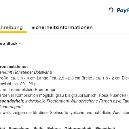
Loading...
chreibung
Sicherheitsinformationen
pro Stück -
rommelsteine:
erkunft Rohsteine: Botswana
öße: ca. 3,4 - 4 cm Länge / ca. 2,5 - 2,8 cm Breite / ca. 1,5 - 2 cm Dic
ewicht: ca. 20 - 26 g
orm: Trommelstein-Freeformen
arben in Kombination möglich: grau bis graubräunlich, Rosa-Nuancen (pa
esonderheit:
individuelle Freeformen! Wunderschöne Farben bzw. Farb
änderungen!
inweis: zeigen die für diese Steinsorte typische und natürliche Wachst
lität - Sammlung - Reife - Schutz - Geborgenheit - Sicherheit
-