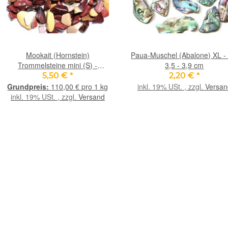
Mookait (Hornstein)
Paua-Muschel (Abalone) XL - 
Trommelsteine mini (S) -
3,5 - 3,9 cm
Sonderqualität - ca. 1 - 2,5 cm /
5,50 €
*
2,20 €
*
ca. 50 g
110,00 € pro 1 kg
inkl. 19% USt. , zzgl.
Versan
inkl. 19% USt. , zzgl.
Versand