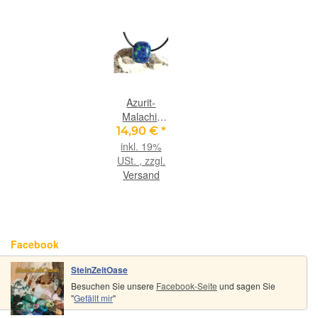
Azurit-
Malachit
(rek.)
14,90 €
*
Schmuckstein
inkl. 19%
/
USt. , zzgl.
Trommelstein
Versand
gebohrt -
ca. 2,1 cm x
1,6 cm x
1,6 cm
Facebook
SteinZeitOase
Besuchen Sie unsere
Facebook-Seite
und sagen Sie
"
Gefällt mir
"