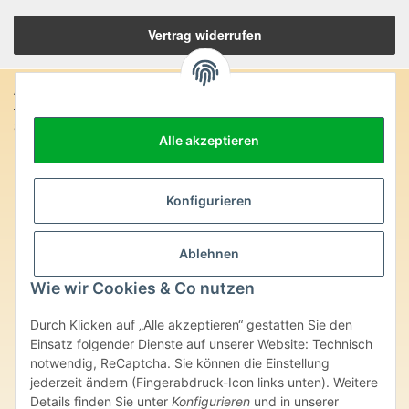
Vertrag widerrufen
Anschrift:
SteinZeitOase
Alle akzeptieren
Frau Karin Philippin
Uhlandstr. 7
D-75391 Gechingen
Konfigurieren
Heilversprechen:
Edelsteine und Mineralien werden im esoterischen Bereich
Ablehnen
besondere Kräfte und Eigenschaften zugeordnet. Wir weisen
ausdrücklich darauf hin, dass alle gemachten Aussagen bzgl.
Wie wir Cookies & Co nutzen
heilender Wirkungen (körperlich-seelisch-mental-geistig) einzelner
Produkte im Internet, Prospekten oder dem Vertragspartner
Durch Klicken auf „Alle akzeptieren“ gestatten Sie den
überlassenen Unterlagen bisher weder medizinisch anerkannt oder
wissenschaftlich nachweisbar sind. Die gemachten Angaben
Einsatz folgender Dienste auf unserer Website: Technisch
beruhen ausschließlich auf Überlieferungen und langjähriger
notwendig, ReCaptcha. Sie können die Einstellung
Erfahrung. Unsere Produkte ersetzen nie den Besuch beim Arzt
jederzeit ändern (Fingerabdruck-Icon links unten). Weitere
oder Heilpraktiker und sind auch kein Medikamentenersatz. Auch
Details finden Sie unter
Konfigurieren
und in unserer
stellen unsere Angaben im ärztlichen Sinne keine Diagnose- oder