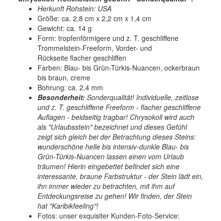
Herkunft Rohstein: USA
Größe: ca. 2,8 cm x 2,2 cm x 1,4 cm
Gewicht: ca. 14 g
Form: tropfenförmigere und z. T. geschliffene
Trommelstein-Freeform, Vorder- und
Rückseite flacher geschliffen
Farben: Blau- bis Grün-Türkis-Nuancen, ockerbraun
bis braun, creme
Bohrung: ca. 2,4 mm
Besonderheit:
Sonderqualität! Individuelle, zeitlose
und z. T. geschliffene Freeform - flacher geschliffene
Auflagen - beidseitig tragbar! Chrysokoll wird auch
als "Urlaubsstein" bezeichnet und dieses Gefühl
zeigt sich gleich bei der Betrachtung dieses Steins:
wunderschöne helle bis intensiv-dunkle Blau- bis
Grün-Türkis-Nuancen lassen einen vom Urlaub
träumen! Hierin eingebettet befindet sich eine
interessante, braune Farbstruktur - der Stein lädt ein,
ihn immer wieder zu betrachten, mit ihm auf
Entdeckungsreise zu gehen! Wir finden, der Stein
hat "Karibikfeeling"!
Fotos: unser exquisiter Kunden-Foto-Service: