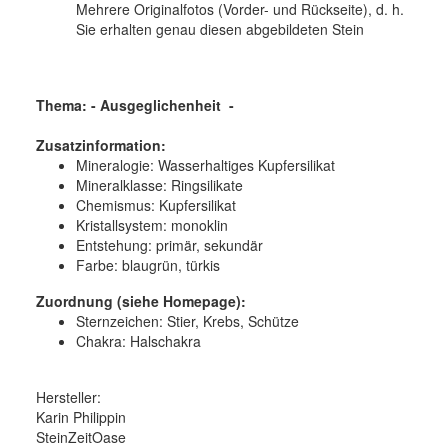
Mehrere Originalfotos (Vorder- und Rückseite), d. h.
Sie erhalten genau diesen abgebildeten Stein
Thema: - Ausgeglichenheit
-
Zusatzinformation:
Mineralogie:
Wasserhaltiges Kupfersilikat
Mineralklasse:
Ringsilikate
Chemismus:
Kupfersilikat
Kristallsystem:
monoklin
Entstehung:
primär, sekundär
Farbe:
blaugrün, türkis
Zuordnung (siehe Homepage):
Sternzeichen: Stier, Krebs, Schütze
Chakra: Halschakra
Hersteller:
Karin Philippin
SteinZeitOase