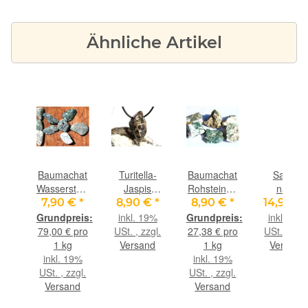
Ähnliche Artikel
genobsidian
Baumachat
Turitella-
Baumachat
Sarder
ein-
Wassersteine-
Jaspis
Rohsteine -
natur
a.
Sonderqualität
Trommelstein
ca. 325 g
Schmuckst
€
*
7,90 €
*
8,90 €
*
8,90 €
*
14,90 €
9 cm
/
gebohrt -
/
9%
inkl. 19%
inkl. 19%
Trommelsteine
Sonderqualität
Scheibens
gl.
79,00 € pro
USt. , zzgl.
27,38 € pro
USt. , zzgl
roh - ca.
- ca. 3,2 cm
- Anhänge
nd
1 kg
Versand
1 kg
Versand
100 g
x 1,9 cm x
Öse
inkl. 19%
inkl. 19%
(GKS)
1,6 cm (ES)
Schmuckd
USt. , zzgl.
USt. , zzgl.
- AA-
Versand
Versand
Sonderqual