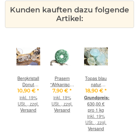
Kunden kauften dazu folgende
Artikel:
Bergkristall
Prasem
Topas blau
Donut
"Afrkanische
natur
Edelstein
Jade"
Kristalle /
10,90 €
*
7,90 €
*
18,90 €
*
37 - 40 mm
Donut 40
Rohsteine
inkl. 19%
inkl. 19%
(5-7 mm
mm (5,3
z. T.
USt. , zzgl.
USt. , zzgl.
630,00 €
stark)
mm stark)
angetrommelt
Versand
Versand
pro 1 kg
-
inkl. 19%
Sonderqualität
USt. , zzgl.
- Rarität -
Versand
ca. 30 g