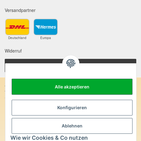
Versandpartner
Deutschland
Europa
Widerruf
Vertrag widerrufen
Anschrift:
Alle akzeptieren
SteinZeitOase
Frau Karin Philippin
Konfigurieren
Uhlandstr. 7
D-75391 Gechingen
Heilversprechen:
Ablehnen
Wie wir Cookies & Co nutzen
Edelsteine und Mineralien werden im esoterischen Bereich