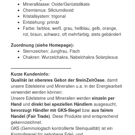
Mineralklasse:
Oxide/Gerüstsilikate
Chemismus:
Siliciumdioxid
Kristallsystem:
trigonal
Entstehung:
primär
Farbe:
farblos, weiß, grau, hellblau, gelb, orange,
rot, braun, schwarz, oft mehrfarbig, stets gebändert
Zuordnung (siehe Homepage):
Sternzeichen: Jungfrau, Fisch
Chakren: Wurzelchakra, Nabelchakra Solarplexus
----------------------------------------
Kurze Kundeninfo:
Qualität ist oberstes Gebot der SteinZeitOase
, damit
unsere Edelsteine und Mineralien u.a. in der Energiearbeit
verwendet werden können:
Unsere Edelsteine und Mineralien werden
einzeln per
Hand
und
direkt bei speziellen Händlern
ausgesucht,
bevorzugt Händler mit GKS-Siegel
bzw.
aus fairem
Handel (Fair Trade)
. Diese Produkte sind entsprechend
gekennzeichnet.
GKS (Gemmologisch kontrollierte Steinqualität) ist ein
Kontrollsiegel für gehobene Edel- und