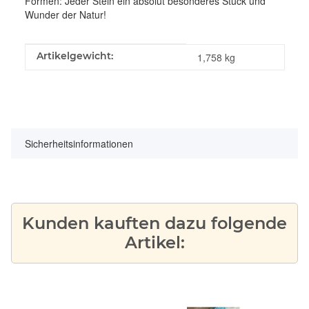
Formen: Jeder Stein ein absolut besonderes Stück und
Wunder der Natur!
Produkteigenschaft
Wert
Artikelgewicht:
1,758
kg
Sicherheitsinformationen
Kunden kauften dazu folgende
Artikel: