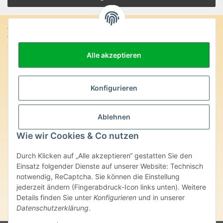
Anschrift:
SteinZeitOase
Frau Karin Philippin
Alle akzeptieren
Uhlandstr. 7
D-75391 Gechingen
Konfigurieren
Heilversprechen:
Edelsteine und Mineralien werden im esoterischen Bereich
Ablehnen
besondere Kräfte und Eigenschaften zugeordnet. Wir weisen
ausdrücklich darauf hin, dass alle gemachten Aussagen bzgl.
Wie wir Cookies & Co nutzen
heilender Wirkungen (körperlich-seelisch-mental-geistig) einzelner
Produkte im Internet, Prospekten oder dem Vertragspartner
überlassenen Unterlagen bisher weder medizinisch anerkannt oder
Durch Klicken auf „Alle akzeptieren“ gestatten Sie den
wissenschaftlich nachweisbar sind. Die gemachten Angaben
Einsatz folgender Dienste auf unserer Website: Technisch
beruhen ausschließlich auf Überlieferungen und langjähriger
notwendig, ReCaptcha. Sie können die Einstellung
Erfahrung. Unsere Produkte ersetzen nie den Besuch beim Arzt
jederzeit ändern (Fingerabdruck-Icon links unten). Weitere
oder Heilpraktiker und sind auch kein Medikamentenersatz. Auch
Details finden Sie unter
Konfigurieren
und in unserer
stellen unsere Angaben im ärztlichen Sinne keine Diagnose- oder
Datenschutzerklärung
.
Therapieform dar.