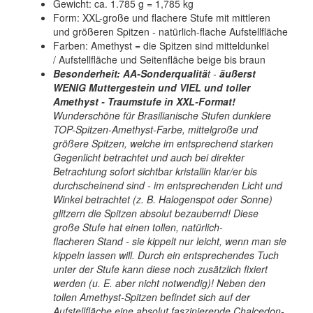
Gewicht: ca. 1.785 g = 1,785 kg
Form: XXL-große und flachere Stufe mit mittleren
und größeren Spitzen - natürlich-flache Aufstellfläche
Farben: Amethyst = die Spitzen sind mitteldunkel
/ Aufstellfläche und Seitenfläche beige bis braun
Besonderheit:
AA-Sonderqualitä
t -
äußerst
WENIG Muttergestein und VIEL und toller
Amethyst - Traumstufe in XXL-Format!
Wunderschöne für Brasilianische Stufen dunklere
TOP-Spitzen-Amethyst-Farbe, mittelgroße und
größere Spitzen, welche im entsprechend starken
Gegenlicht betrachtet und auch bei direkter
Betrachtung sofort sichtbar kristallin klar/er bis
durchscheinend sind - im entsprechenden Licht und
Winkel betrachtet (z. B. Halogenspot oder Sonne)
glitzern die Spitzen absolut bezaubernd! Diese
große Stufe hat einen tollen, natürlich-
flacheren Stand - sie kippelt nur leicht, wenn man sie
kippeln lassen will. Durch ein entsprechendes Tuch
unter der Stufe kann diese noch zusätzlich fixiert
werden (u. E. aber nicht notwendig)! Neben den
tollen Amethyst-Spitzen befindet sich auf der
Aufstellfläche eine absolut faszinierende Chalcedon-