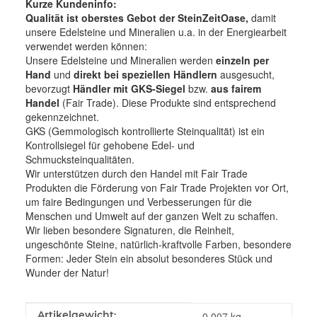
Kurze Kundeninfo:
Qualität ist oberstes Gebot der SteinZeitOase,
damit
unsere Edelsteine und Mineralien u.a. in der Energiearbeit
verwendet werden können:
Unsere Edelsteine und Mineralien werden
einzeln per
Hand
und
direkt bei speziellen Händlern
ausgesucht,
bevorzugt
Händler mit GKS-Siegel
bzw.
aus fairem
Handel
(Fair Trade). Diese Produkte sind entsprechend
gekennzeichnet.
GKS (Gemmologisch kontrollierte Steinqualität) ist ein
Kontrollsiegel für gehobene Edel- und
Schmucksteinqualitäten.
Wir unterstützen durch den Handel mit Fair Trade
Produkten die Förderung von Fair Trade Projekten vor Ort,
um faire Bedingungen und Verbesserungen für die
Menschen und Umwelt auf der ganzen Welt zu schaffen.
Wir lieben besondere Signaturen, die Reinheit,
ungeschönte Steine, natürlich-kraftvolle Farben, besondere
Formen: Jeder Stein ein absolut besonderes Stück und
Wunder der Natur!
Produkteigenschaft
Wert
Artikelgewicht:
0,007
kg