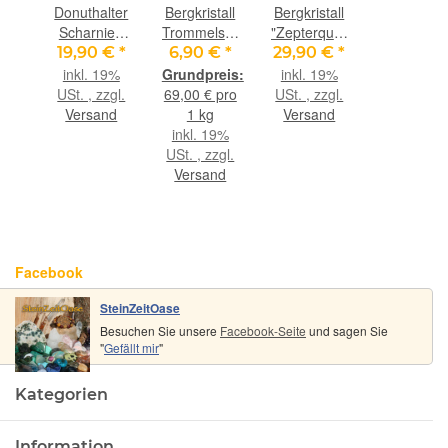
Donuthalter
Bergkristall
Bergkristall
Scharnier-
Trommelsteine
"Zepterquarz
Clip,
/ Granulat /
/
19,90 €
*
6,90 €
*
29,90 €
*
925iger
Ladechips /
Szepterquarz"
inkl. 19%
inkl. 19%
Silber,
Ladesteine
Natur-
USt. , zzgl.
69,00 € pro
USt. , zzgl.
glänzend
- Gr. XXS -
Kristall -
Versand
1 kg
Versand
für 40 mm
AA-
Rarität - ca.
inkl. 19%
Donuts (bis
Sonderqualität
7,1 cm x
USt. , zzgl.
ca. 6 mm
- ca. 100 g
3,4 cm x
Versand
Dicke)
2,5 cm
Facebook
SteinZeitOase
Besuchen Sie unsere
Facebook-Seite
und sagen Sie
"
Gefällt mir
"
Kategorien
Information