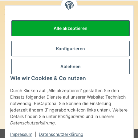
Anschrift:
SteinZeitOase
Frau Karin Philippin
Alle akzeptieren
Uhlandstr. 7
D-75391 Gechingen
Heilversprechen:
Konfigurieren
Edelsteine und Mineralien werden im esoterischen Bereich
besondere Kräfte und Eigenschaften zugeordnet. Wir weisen
Ablehnen
ausdrücklich darauf hin, dass alle gemachten Aussagen bzgl.
heilender Wirkungen (körperlich-seelisch-mental-geistig) einzelner
Wie wir Cookies & Co nutzen
Produkte im Internet, Prospekten oder dem Vertragspartner
überlassenen Unterlagen bisher weder medizinisch anerkannt oder
Durch Klicken auf „Alle akzeptieren“ gestatten Sie den
wissenschaftlich nachweisbar sind. Die gemachten Angaben
Einsatz folgender Dienste auf unserer Website: Technisch
beruhen ausschließlich auf Überlieferungen und langjähriger
notwendig, ReCaptcha. Sie können die Einstellung
Erfahrung. Unsere Produkte ersetzen nie den Besuch beim Arzt
jederzeit ändern (Fingerabdruck-Icon links unten). Weitere
oder Heilpraktiker und sind auch kein Medikamentenersatz. Auch
stellen unsere Angaben im ärztlichen Sinne keine Diagnose- oder
Details finden Sie unter
Konfigurieren
und in unserer
Therapieform dar.
Datenschutzerklärung
.
Impressum
|
Datenschutzerklärung
© Karin Philippin - SteinZeitOase
Powered by
JTL-Shop