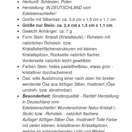
Herkunft: Schlesien, Polen
Herstellung: IN DEUTSCHLAND vom
Edelsteinschleifer!
Größe mit Silberöse: ca. 3,4 cm x 1,5 cm x 1,1 cm
Größe nur Stein: ca. 2,4 cm x 1,5 cm x 1,1 cm
Gewicht Anhänger: ca. 7 g
Form Stein: Kristall (Kristallstufe) / Rohstein mit
natürlichen Rohstein- bzw.
Kristalloberflächenstrukturen mit kleinen
Kristallspitzen, Rückseite natürlich flacher,
Vorderseite natürlich leicht gewölbter
Farben Stein: helles pastellhellblau, etwas grün -
kristalliner durchscheinend
Öse: edle Ausführung einer nach oben hin breiter
werdende Öse aus 925iger Silber, rhodiniert (Öse
umdreh- bzw. abnehmbar)
Besonderheit:
Sonderqualität - Rarität! Herstellung
in Deutschland vom
Edelsteinschleifer! Wunderschöner Natur-Kristall (-
Stufe) bzw. -Rohstein - natürlich flachere
Auflage!
925iger-Silber-Öse, rhodiniert
! Tolle Farbe
mit vielen kleinen, kristallineren Kristallspitzen,
welche im entsprechenden Licht und Winkel