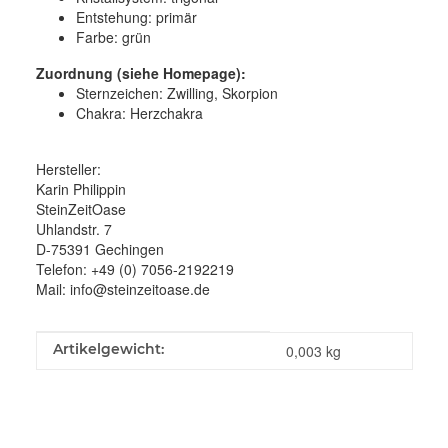
Entstehung: primär
Farbe: grün
Zuordnung (siehe Homepage):
Sternzeichen: Zwilling, Skorpion
Chakra: Herzchakra
Hersteller:
Karin Philippin
SteinZeitOase
Uhlandstr. 7
D-75391 Gechingen
Telefon: +49 (0) 7056-2192219
Mail: info@steinzeitoase.de
Produkteigenschaft
Wert
Artikelgewicht:
0,003
kg