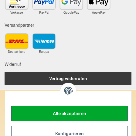
Vorkasse
PayPal
GooglePay
ApplePay
Versandpartner
Deutschland
Europa
Widerruf
Vertrag widerrufen
Anschrift:
SteinZeitOase
Alle akzeptieren
Frau Karin Philippin
Uhlandstr. 7
D-75391 Gechingen
Konfigurieren