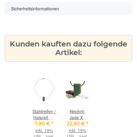
Sicherheitsinformationen
Kunden kauften dazu folgende
Artikel:
Stahlreifen /
Nephrit-
Halsreif mit
Jade XL
Drehverschluss
Schmuckstein
7,90 €
*
22,90 €
*
- stahlgrau /
/
inkl. 19%
inkl. 19%
silber - 1
Scheibenstein
USt. , zzgl.
USt. , zzgl.