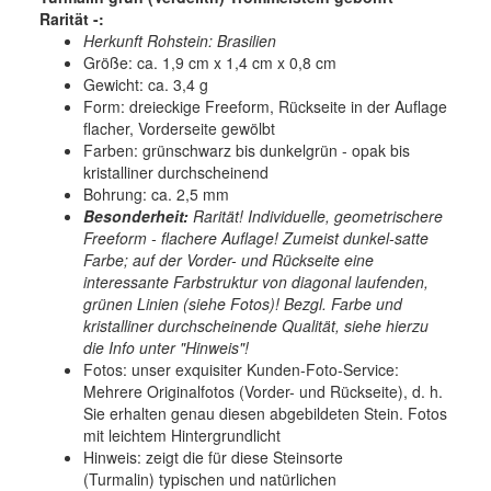
Rarität -:
Herkunft Rohstein: Brasilien
Größe: ca. 1,9 cm x 1,4 cm x 0,8 cm
Gewicht: ca. 3,4 g
Form: dreieckige Freeform, Rückseite in der Auflage
flacher, Vorderseite gewölbt
Farben: grünschwarz bis dunkelgrün - opak bis
kristalliner durchscheinend
Bohrung: ca. 2,5 mm
Besonderheit:
Rarität! Individuelle, geometrischere
Freeform - flachere Auflage! Zumeist dunkel-satte
Farbe; auf der Vorder- und Rückseite eine
interessante Farbstruktur von diagonal laufenden,
grünen Linien (siehe Fotos)! Bezgl. Farbe und
kristalliner durchscheinende Qualität, siehe hierzu
die Info unter "Hinweis"!
Fotos: unser exquisiter Kunden-Foto-Service:
Mehrere Originalfotos (Vorder- und Rückseite), d. h.
Sie erhalten genau diesen abgebildeten Stein. Fotos
mit leichtem Hintergrundlicht
Hinweis: zeigt die für diese Steinsorte
(Turmalin) typischen und natürlichen