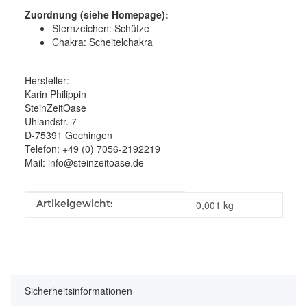
Zuordnung (siehe Homepage):
Sternzeichen: Schütze
Chakra: Scheitelchakra
Hersteller:
Karin Philippin
SteinZeitOase
Uhlandstr. 7
D-75391 Gechingen
Telefon: +49 (0) 7056-2192219
Mail: info@steinzeitoase.de
Produkteigenschaft
Wert
Artikelgewicht:
0,001
kg
Sicherheitsinformationen