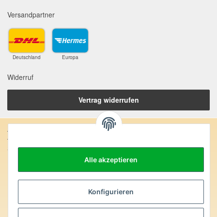
Versandpartner
Deutschland
Europa
Widerruf
Vertrag widerrufen
Anschrift:
SteinZeitOase
Frau Karin Philippin
Alle akzeptieren
Uhlandstr. 7
D-75391 Gechingen
Konfigurieren
Heilversprechen:
Edelsteine und Mineralien werden im esoterischen Bereich