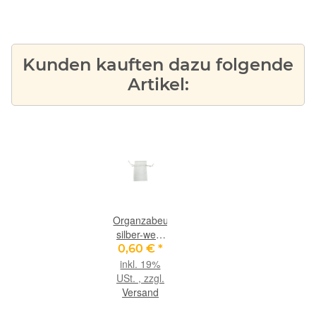
Kunden kauften dazu folgende
Artikel:
Organzabeutel
silber-weiß
mit Kordel,
0,60 €
*
klein, ca. 6
inkl. 19%
cm x 10 cm
USt. , zzgl.
Versand