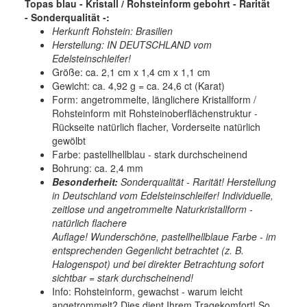
Topas blau - Kristall / Rohsteinform gebohrt - Rarität
- Sonderqualität -:
Herkunft Rohstein: Brasilien
Herstellung: IN DEUTSCHLAND vom
Edelsteinschleifer!
Größe: ca. 2,1 cm x 1,4 cm x 1,1 cm
Gewicht: ca. 4,92 g = ca. 24,6 ct (Karat)
Form: angetrommelte, länglichere Kristallform /
Rohsteinform mit Rohsteinoberflächenstruktur -
Rückseite natürlich flacher, Vorderseite natürlich
gewölbt
Farbe: pastellhellblau - stark durchscheinend
Bohrung: ca. 2,4 mm
Besonderheit:
Sonderqualität - Rarität! Herstellung
in Deutschland vom Edelsteinschleifer! Individuelle,
zeitlose und angetrommelte Naturkristallform -
natürlich flachere
Auflage! Wunderschöne, pastellhellblaue Farbe - im
entsprechenden Gegenlicht betrachtet (z. B.
Halogenspot) und bei direkter Betrachtung sofort
sichtbar = stark durchscheinend!
Info: Rohsteinform, gewachst - warum leicht
angetrommelt? Dies dient Ihrem Tragekomfort! So