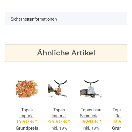
Sicherheitsinformationen
Ähnliche Artikel
s
Topas
Topas
Topas blau
Topas wei
al
Imperial
Imperial
Schmuckstein
(farblos)
natur
(Goldtopas)
/
Trommelst
 €
*
14,90 €
*
44,90 €
*
19,90 €
*
13,90 €
as)
(Goldtopas)
Kristall
Trommelstein
mini -
inkl. 19%
inkl. 19%