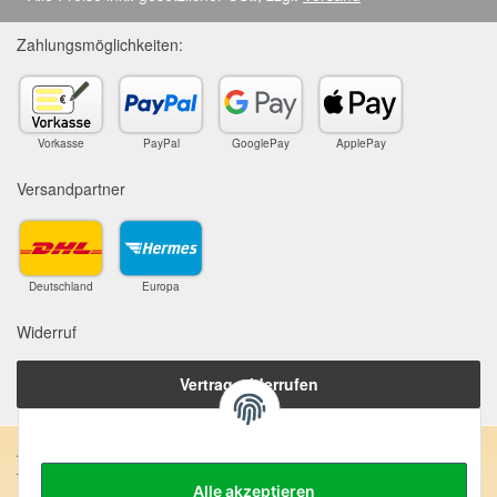
Zahlungsmöglichkeiten:
Vorkasse
PayPal
GooglePay
ApplePay
Versandpartner
Deutschland
Europa
Widerruf
Vertrag widerrufen
Anschrift:
Alle akzeptieren
SteinZeitOase