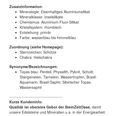
Zusatzinformation:
Mineralogie:
Eisenhaltiges Aluminiumsilikat
Mineralklasse:
Inselsilikate
Chemismus:
Aluminium-Fluor-Silikat
Kristallsystem:
rhombisch
Entstehung:
primär
Farbe:
wasserblau bis himmelblau
Zuordnung (siehe Homepage):
Sternzeichen: Schütze
Chakra: Halschakra
Synonyme/Bezeichnungen:
Topas blau: Perdell, Physailth, Pyknit, Scholit,
Stangenstein, Tarnstein, Wassertropfen, Brasil-
Aquamarin, Brasil-Saphir, Sibirischer Topas,
Wassersaphir
-----------------------------------------
Kurze Kundeninfo:
Qualität ist oberstes Gebot der SteinZeitOase,
damit
unsere Edelsteine und Mineralien u.a. in der Energiearbeit