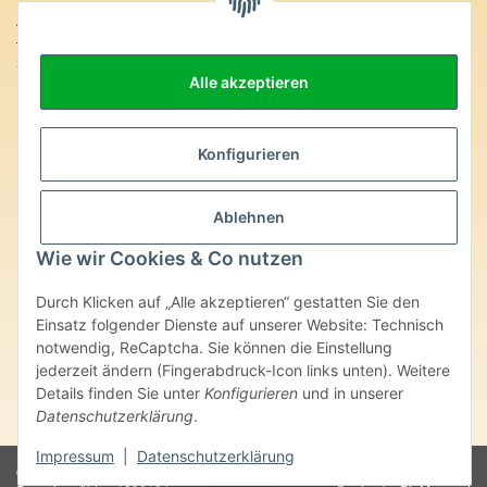
Anschrift:
SteinZeitOase
Alle akzeptieren
Frau Karin Philippin
Uhlandstr. 7
D-75391 Gechingen
Konfigurieren
Heilversprechen:
Edelsteine und Mineralien werden im esoterischen Bereich
Ablehnen
besondere Kräfte und Eigenschaften zugeordnet. Wir weisen
ausdrücklich darauf hin, dass alle gemachten Aussagen bzgl.
Wie wir Cookies & Co nutzen
heilender Wirkungen (körperlich-seelisch-mental-geistig) einzelner
Produkte im Internet, Prospekten oder dem Vertragspartner
überlassenen Unterlagen bisher weder medizinisch anerkannt oder
Durch Klicken auf „Alle akzeptieren“ gestatten Sie den
wissenschaftlich nachweisbar sind. Die gemachten Angaben
Einsatz folgender Dienste auf unserer Website: Technisch
beruhen ausschließlich auf Überlieferungen und langjähriger
notwendig, ReCaptcha. Sie können die Einstellung
Erfahrung. Unsere Produkte ersetzen nie den Besuch beim Arzt
jederzeit ändern (Fingerabdruck-Icon links unten). Weitere
oder Heilpraktiker und sind auch kein Medikamentenersatz. Auch
Details finden Sie unter
Konfigurieren
und in unserer
stellen unsere Angaben im ärztlichen Sinne keine Diagnose- oder
Datenschutzerklärung
.
Therapieform dar.
Impressum
|
Datenschutzerklärung
© Karin Philippin - SteinZeitOase
Powered by
JTL-Shop