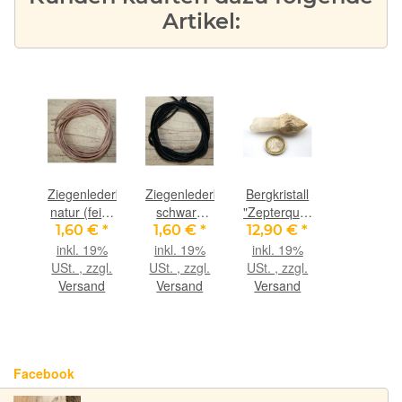
Artikel:
Ziegenlederband
Ziegenlederband
Bergkristall
natur (fein-
schwarz
"Zepterquarz
weich), ca.
(fein-
/
1,60 €
*
1,60 €
*
12,90 €
*
1,4 mm
weich), ca.
Szepterquarz"
inkl. 19%
inkl. 19%
inkl. 19%
Durchm.,
1,4 mm
Natur-
USt. , zzgl.
USt. , zzgl.
USt. , zzgl.
ca. 1 m
Durchm.,
Kristall -
Versand
Versand
Versand
lang
ca. 1 m
Rarität - ca.
lang
6,4 cm x
2,4 cm x
2,4 cm
Facebook