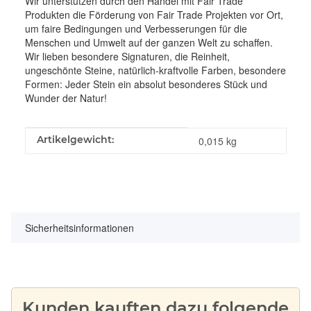
Wir unterstützen durch den Handel mit Fair Trade
Produkten die Förderung von Fair Trade Projekten vor Ort,
um faire Bedingungen und Verbesserungen für die
Menschen und Umwelt auf der ganzen Welt zu schaffen.
Wir lieben besondere Signaturen, die Reinheit,
ungeschönte Steine, natürlich-kraftvolle Farben, besondere
Formen: Jeder Stein ein absolut besonderes Stück und
Wunder der Natur!
Produkteigenschaft
Wert
Artikelgewicht:
0,015
kg
Sicherheitsinformationen
Kunden kauften dazu folgende