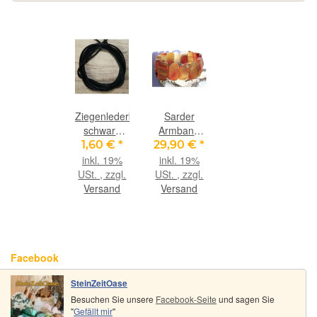
Ziegenlederband
Sarder
schwarz
Armband
(fein-
Scheiben -
1,60 €
*
29,90 €
*
weich), ca.
ca. 20 cm -
inkl. 19%
inkl. 19%
1,4 mm
Sonderqualität
USt. , zzgl.
USt. , zzgl.
Durchm.,
-
Versand
Versand
ca. 1 m
lang
Facebook
SteinZeitOase
Besuchen Sie unsere
Facebook-Seite
und sagen Sie
"
Gefällt mir
"