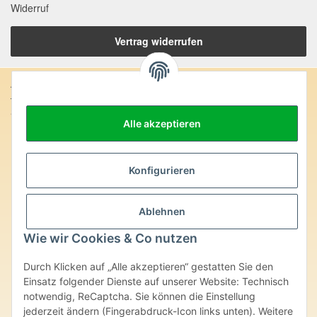
Widerruf
Vertrag widerrufen
Anschrift:
SteinZeitOase
Alle akzeptieren
Frau Karin Philippin
Uhlandstr. 7
D-75391 Gechingen
Konfigurieren
Heilversprechen:
Edelsteine und Mineralien werden im esoterischen Bereich
Ablehnen
besondere Kräfte und Eigenschaften zugeordnet. Wir weisen
ausdrücklich darauf hin, dass alle gemachten Aussagen bzgl.
Wie wir Cookies & Co nutzen
heilender Wirkungen (körperlich-seelisch-mental-geistig) einzelner
Produkte im Internet, Prospekten oder dem Vertragspartner
Durch Klicken auf „Alle akzeptieren“ gestatten Sie den
überlassenen Unterlagen bisher weder medizinisch anerkannt oder
wissenschaftlich nachweisbar sind. Die gemachten Angaben
Einsatz folgender Dienste auf unserer Website: Technisch
beruhen ausschließlich auf Überlieferungen und langjähriger
notwendig, ReCaptcha. Sie können die Einstellung
Erfahrung. Unsere Produkte ersetzen nie den Besuch beim Arzt
jederzeit ändern (Fingerabdruck-Icon links unten). Weitere