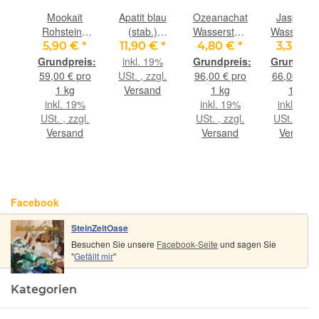
ras
Mookait
Apatit blau
Ozeanachat
Jaspis ro
eine-
Rohsteine
(stab.)
Wassersteine-
Wasserste
alität
(Hornstein)
Scheibensteine
Sonderqualität
Sonderqual
€
*
5,90 €
*
11,90 €
*
4,80 €
*
3,30 €
 - /
- ca. 100 g
- ca. 2,9 -
/ Rohsteine
/ Rohstein
inkl. 19%
ine
3,4 cm / ca.
extra
extra
 €
59,00 € pro
USt. , zzgl.
96,00 € pro
66,00 € p
15-19 g/St
angetrommelt
angetromm
kg
1 kg
Versand
1 kg
1 kg
mmelt
- Rarität -
- ca. 50 
9%
inkl. 19%
inkl. 19%
inkl. 19%
0 g
(Ozeanjaspis
(GKS)
gl.
USt. , zzgl.
USt. , zzgl.
USt. , zzgl
/
nd
Versand
Versand
Versand
Ozeanchalcedon)
- ca. 50 g
(GKS)
Facebook
SteinZeitOase
Besuchen Sie unsere
Facebook-Seite
und sagen Sie
"
Gefällt mir
"
Kategorien