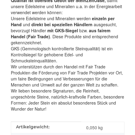
Qualität ist oberstes Gebot der SteinZeitOase,
damit
unsere Edelsteine und Mineralien u.a. in der Energiearbeit
verwendet werden können:
Unsere Edelsteine und Mineralien werden
einzeln per
Hand
und
direkt bei speziellen Händlern
ausgesucht,
bevorzugt Händler
mit GKS-Siegel
bzw.
aus fairem
Handel (Fair Trade)
. Diese Produkte sind entsprechend
gekennzeichnet.
GKS (Gemmologisch kontrollierte Steinqualität) ist ein
Kontrollsiegel für gehobene Edel- und
Schmucksteinqualitäten.
Wir unterstützen durch den Handel mit Fair Trade
Produkten die Förderung von Fair Trade Projekten vor Ort,
um faire Bedingungen und Verbesserungen für die
Menschen und Umwelt auf der ganzen Welt zu schaffen.
Wir lieben besondere Signaturen, die Reinheit,
ungeschönte Steine, natürlich-kraftvolle Farben, besondere
Formen: Jeder Stein ein absolut besonderes Stück und
Wunder der Natur!
Produkteigenschaft
Wert
Artikelgewicht:
0,050
kg