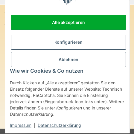
Anschrift:
Alle akzeptieren
SteinZeitOase
Frau Karin Philippin
Uhlandstr. 7
D-75391 Gechingen
Konfigurieren
Heilversprechen:
Ablehnen
Edelsteine und Mineralien werden im esoterischen Bereich
besondere Kräfte und Eigenschaften zugeordnet. Wir weisen
Wie wir Cookies & Co nutzen
ausdrücklich darauf hin, dass alle gemachten Aussagen bzgl.
heilender Wirkungen (körperlich-seelisch-mental-geistig) einzelner
Durch Klicken auf „Alle akzeptieren“ gestatten Sie den
Produkte im Internet, Prospekten oder dem Vertragspartner
überlassenen Unterlagen bisher weder medizinisch anerkannt oder
Einsatz folgender Dienste auf unserer Website: Technisch
wissenschaftlich nachweisbar sind. Die gemachten Angaben
notwendig, ReCaptcha. Sie können die Einstellung
beruhen ausschließlich auf Überlieferungen und langjähriger
jederzeit ändern (Fingerabdruck-Icon links unten). Weitere
Erfahrung. Unsere Produkte ersetzen nie den Besuch beim Arzt
Details finden Sie unter
Konfigurieren
und in unserer
oder Heilpraktiker und sind auch kein Medikamentenersatz. Auch
Datenschutzerklärung
.
stellen unsere Angaben im ärztlichen Sinne keine Diagnose- oder
Therapieform dar.
Impressum
|
Datenschutzerklärung