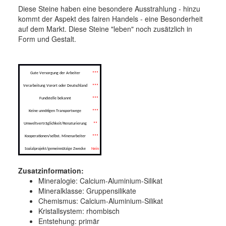
Diese Steine haben eine besondere Ausstrahlung - hinzu
kommt der Aspekt des fairen Handels - eine Besonderheit
auf dem Markt. Diese Steine "leben" noch zusätzlich in
Form und Gestalt.
Gute Versorgung der Arbeiter
***
Verarbeitung Vorort oder Deutschland
***
Fundstelle bekannt
***
Keine unnötigen Transportwege
***
Umweltverträglichkeit/Renaturierung
**
Kooperationen/selbst. Minenarbeiter
***
Sozialprojekt/gemeinnützige Zwecke
Nein
Zusatzinformation:
Mineralogie:
Calcium-Aluminium-Silikat
Mineralklasse:
Gruppensilikate
Chemismus:
Calcium-Aluminium-Silikat
Kristallsystem:
rhombisch
Entstehung:
primär