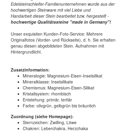
Edelsteinschleifer-Familienunternehmen wurde aus der
hochwertigen Steinware mit viel Liebe und
Handarbeit dieser Stein bearbeitet bzw. hergestellt -
hochwertige
Qualitätssteine "made in Germany"!
Unser exquisiten Kunden-Foto-Service: Mehrere
Originalfotos (Vorder- und Rückseite), d. h. Sie erhalten
genau diesen abgebildeten Stein. Aufnahmen mit
Hintergrundlicht.
Zusatzinformation:
Mineralogie:
Magnesium-Eisen-Inselsilikat
Mineralklasse:
Inselsilikate
Chemismus:
Magnesium-Eisen-Silikat
Kristallsystem:
rhombisch
Entstehung:
primär, tertiär
Farbe:
olivgrün, gelbgrün bis bräunlich
Zuordnung (siehe Homepage):
Sternzeichen: Zwilling, Löwe
Chakren: Leberchakra, Herzchaka