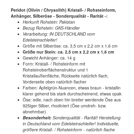
Peridot (Olivin / Chrysolith) Kristall- / Rohsteinform,
Anhänger, Silberöse - Sonderqualität - Rarität -:
Herkunft Rohstein: Pakistan
Bezug Rohstein: GKS-Händler
Verarbeitung: IN DEUTSCHLAND vom
Edelsteinschleifer!
Größe mit Silberöse: ca. 3,5 cm x 2,2 cm x 1,6 cm
Größe nur Stein: ca. 2,5 cm x 2,2 cm x 1,6 cm
Gewicht Anhänger: ca. 14 g
Form: Kristall- / Rohsteinform mit
Rohsteinoberflächenstruktur und 1
Kristallaußenfläche, Rückseite natürlich flach,
Vorderseite oben natürlich flacher
Farben: Apfelgrün-Nuancen, etwas braun - kristallin
klarer gehend bis stark durchscheinend, etwas opak
Öse: edle, nach oben hin breiter werdende Öse aus
925iger Silber, rhodiniert (Öse umdreh- bzw.
abnehmbar)
Besonderheit:
Sonderqualität - Rarität! Herstellung
in Deutschland vom Edelsteinschleifer! Individuelle,
größere Kristall- / Rohsteinform - natürlich flache