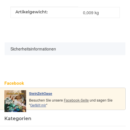
Produkteigenschaft
Wert
Artikelgewicht:
0,009
kg
Sicherheitsinformationen
Facebook
SteinZeitOase
Besuchen Sie unsere
Facebook-Seite
und sagen Sie
"
Gefällt mir
"
Kategorien