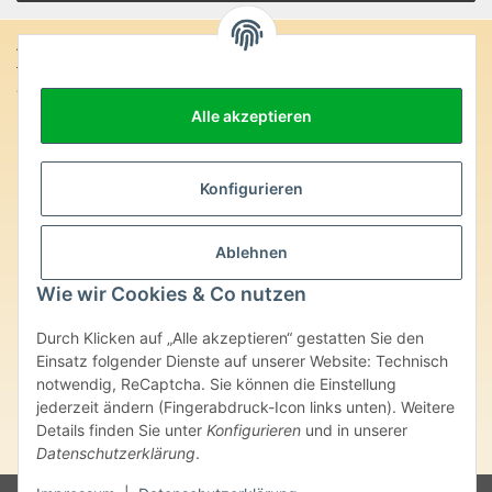
Anschrift:
SteinZeitOase
Frau Karin Philippin
Alle akzeptieren
Uhlandstr. 7
D-75391 Gechingen
Heilversprechen:
Konfigurieren
Edelsteine und Mineralien werden im esoterischen Bereich
besondere Kräfte und Eigenschaften zugeordnet. Wir weisen
Ablehnen
ausdrücklich darauf hin, dass alle gemachten Aussagen bzgl.
heilender Wirkungen (körperlich-seelisch-mental-geistig) einzelner
Wie wir Cookies & Co nutzen
Produkte im Internet, Prospekten oder dem Vertragspartner
überlassenen Unterlagen bisher weder medizinisch anerkannt oder
Durch Klicken auf „Alle akzeptieren“ gestatten Sie den
wissenschaftlich nachweisbar sind. Die gemachten Angaben
Einsatz folgender Dienste auf unserer Website: Technisch
beruhen ausschließlich auf Überlieferungen und langjähriger
notwendig, ReCaptcha. Sie können die Einstellung
Erfahrung. Unsere Produkte ersetzen nie den Besuch beim Arzt
jederzeit ändern (Fingerabdruck-Icon links unten). Weitere
oder Heilpraktiker und sind auch kein Medikamentenersatz. Auch
stellen unsere Angaben im ärztlichen Sinne keine Diagnose- oder
Details finden Sie unter
Konfigurieren
und in unserer
Therapieform dar.
Datenschutzerklärung
.