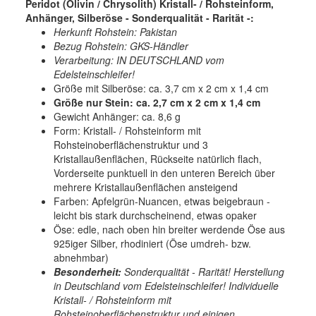
Peridot (Olivin / Chrysolith) Kristall- / Rohsteinform,
Anhänger, Silberöse - Sonderqualität - Rarität -:
Herkunft Rohstein: Pakistan
Bezug Rohstein: GKS-Händler
Verarbeitung: IN DEUTSCHLAND vom
Edelsteinschleifer!
Größe mit Silberöse: ca. 3,7 cm x 2 cm x 1,4 cm
Größe nur Stein: ca. 2,7 cm x 2 cm x 1,4 cm
Gewicht Anhänger: ca. 8,6 g
Form: Kristall- / Rohsteinform mit
Rohsteinoberflächenstruktur und 3
Kristallaußenflächen, Rückseite natürlich flach,
Vorderseite punktuell in den unteren Bereich über
mehrere Kristallaußenflächen ansteigend
Farben: Apfelgrün-Nuancen, etwas beigebraun -
leicht bis stark durchscheinend, etwas opaker
Öse: edle, nach oben hin breiter werdende Öse aus
925iger Silber, rhodiniert (Öse umdreh- bzw.
abnehmbar)
Besonderheit:
Sonderqualität - Rarität! Herstellung
in Deutschland vom Edelsteinschleifer! Individuelle
Kristall- / Rohsteinform mit
Rohsteinoberflächenstruktur und einigen