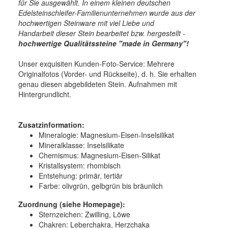
für Sie ausgewählt. In einem kleinen deutschen
Edelsteinschleifer-Familienunternehmen wurde aus der
hochwertigen Steinware mit viel Liebe und
Handarbeit dieser Stein bearbeitet bzw. hergestellt -
hochwertige
Qualitätssteine "made in Germany"!
Unser exquisiten Kunden-Foto-Service: Mehrere
Originalfotos (Vorder- und Rückseite), d. h. Sie erhalten
genau diesen abgebildeten Stein. Aufnahmen mit
Hintergrundlicht.
Zusatzinformation:
Mineralogie:
Magnesium-Eisen-Inselsilikat
Mineralklasse:
Inselsilikate
Chemismus:
Magnesium-Eisen-Silikat
Kristallsystem:
rhombisch
Entstehung:
primär, tertiär
Farbe:
olivgrün, gelbgrün bis bräunlich
Zuordnung (siehe Homepage):
Sternzeichen: Zwilling, Löwe
Chakren: Leberchakra, Herzchaka