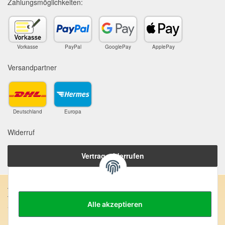
Zahlungsmöglichkeiten:
Vorkasse
PayPal
GooglePay
ApplePay
Versandpartner
Deutschland
Europa
Widerruf
Vertrag widerrufen
Anschrift:
Alle akzeptieren
SteinZeitOase
Frau Karin Philippin
Uhlandstr. 7