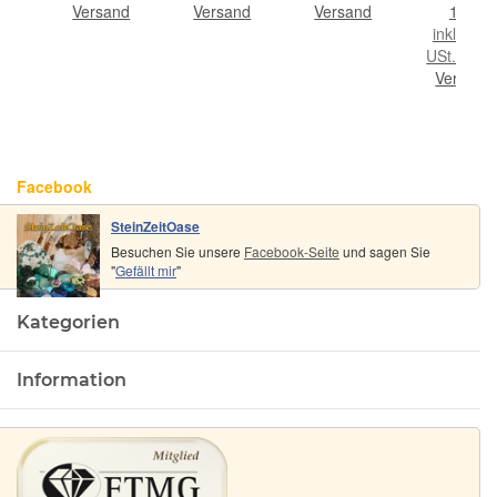
S -
Durchm.,
Sonderqualität
- Gr. XXS 
Versand
Versand
Versand
1 kg
ca. 1 m
- ca. 100 g
AA-
9%
inkl. 19%
alität
lang
im Natur-
Sonderqual
gl.
USt. , zzgl
0 g
Baumwollbeutel
- ca. 100 
nd
Versand
Facebook
SteinZeitOase
Besuchen Sie unsere
Facebook-Seite
und sagen Sie
"
Gefällt mir
"
Kategorien
Information