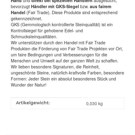
Hand
und
direkt bei speziellen Händlern
ausgesucht,
bevorzugt
Händler mit GKS-Siegel
bzw.
aus fairem
Handel
(Fair Trade). Diese Produkte sind entsprechend
gekennzeichnet.
GKS (Gemmologisch kontrollierte Steinqualität) ist ein
Kontrollsiegel für gehobene Edel- und
Schmucksteinqualitäten.
Wir unterstützen durch den Handel mit Fair Trade
Produkten die Förderung von Fair Trade Projekten vor Ort,
um faire Bedingungen und Verbesserungen für die
Menschen und Umwelt auf der ganzen Welt zu schaffen.
Wir lieben besondere Signaturen, die Reinheit,
ungeschönte Steine, natürlich-kraftvolle Farben, besondere
Formen: Jeder Stein ein absolut besonderes Stück und
Wunder der Natur!
Produkteigenschaft
Wert
Artikelgewicht:
0,030
kg