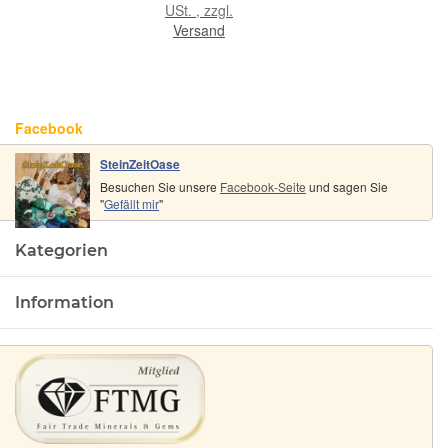
Scheibenstein
USt. , zzgl.
gebohrt
Versand
matt -
Sonderqualität
-
Handarbeit
Facebook
- ca. 6,8 cm
x 1,7 cm x 1
SteinZeitOase
cm
Besuchen Sie unsere
Facebook-Seite
und sagen Sie
"
Gefällt mir
"
Kategorien
Information