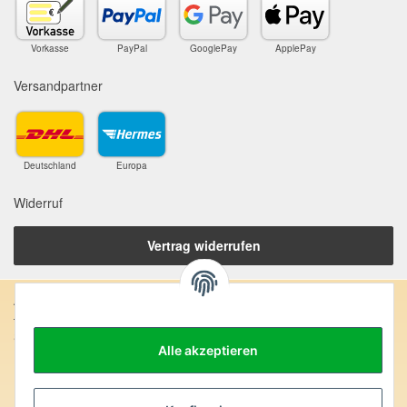
Vorkasse
PayPal
GooglePay
ApplePay
Versandpartner
Deutschland
Europa
Widerruf
Vertrag widerrufen
Anschrift:
SteinZeitOase
Alle akzeptieren
Frau Karin Philippin
Uhlandstr. 7
D-75391 Gechingen