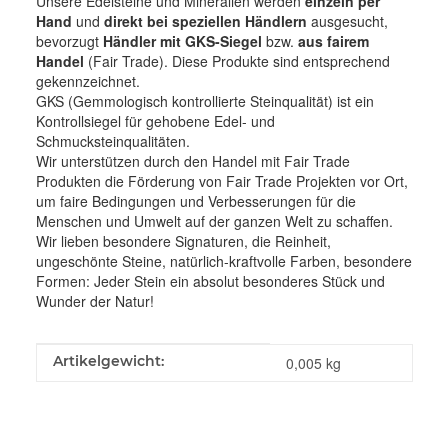
Unsere Edelsteine und Mineralien werden
einzeln per
Hand
und
direkt bei speziellen Händlern
ausgesucht,
bevorzugt
Händler mit GKS-Siegel
bzw.
aus fairem
Handel
(Fair Trade). Diese Produkte sind entsprechend
gekennzeichnet.
GKS (Gemmologisch kontrollierte Steinqualität) ist ein
Kontrollsiegel für gehobene Edel- und
Schmucksteinqualitäten.
Wir unterstützen durch den Handel mit Fair Trade
Produkten die Förderung von Fair Trade Projekten vor Ort,
um faire Bedingungen und Verbesserungen für die
Menschen und Umwelt auf der ganzen Welt zu schaffen.
Wir lieben besondere Signaturen, die Reinheit,
ungeschönte Steine, natürlich-kraftvolle Farben, besondere
Formen: Jeder Stein ein absolut besonderes Stück und
Wunder der Natur!
Produkteigenschaft
Wert
Artikelgewicht:
0,005
kg