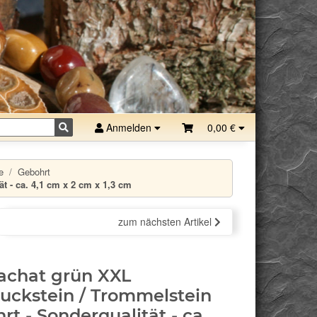
Anmelden
0,00 €
e
Gebohrt
 - ca. 4,1 cm x 2 cm x 1,3 cm
zum nächsten Artikel
achat grün XXL
ckstein / Trommelstein
rt - Sonderqualität - ca.