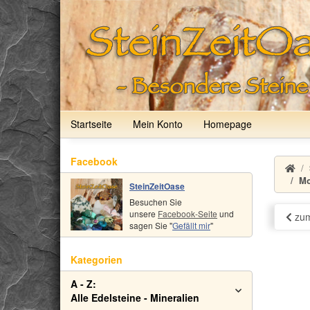
Startseite
Mein Konto
Homepage
Facebook
Mo
SteinZeitOase
Besuchen Sie
unsere
Facebook-Seite
und
zum
sagen Sie "
Gefällt mir
"
Kategorien
A - Z:
Alle Edelsteine - Mineralien