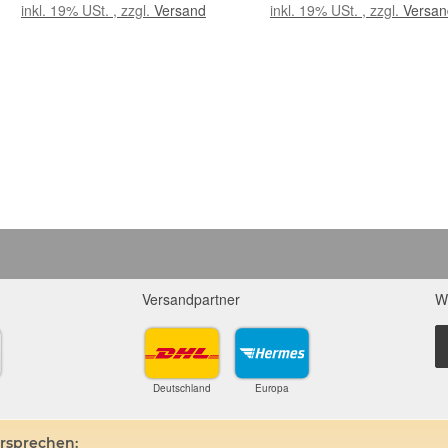
Sonderqualität - ca. 100 g im
inkl. 19% USt. , zzgl.
Versand
inkl. 19% USt. , zzgl.
Versan
Natur-Baumwollbeutel
Versandpartner
W
Deutschland
Europa
ersprechen: