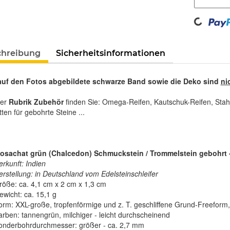
Loading...
chreibung
Sicherheitsinformationen
auf den Fotos abgebildete schwarze Band sowie die Deko sind
ni
rer
Rubrik Zubehör
finden Sie: Omega-Reifen, Kautschuk-Reifen, Stah
tten für gebohrte Steine ...
sachat grün (Chalcedon) Schmuckstein / Trommelstein gebohrt - 
erkunft: Indien
erstellung: in Deutschland vom Edelsteinschleifer
röße: ca. 4,1 cm x 2 cm x 1,3 cm
ewicht: ca. 15,1 g
orm: XXL-große, tropfenförmige und z. T. geschliffene Grund-Freeform, 
arben: tannengrün, milchiger - leicht durchscheinend
onderbohrdurchmesser: größer - ca. 2,7 mm