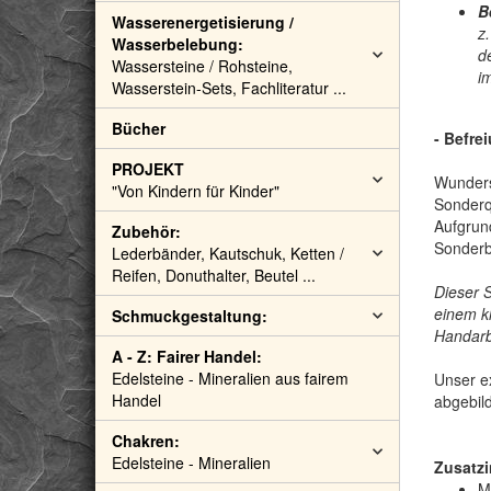
B
Wasserenergetisierung /
z
Wasserbelebung:
d
Wassersteine / Rohsteine,
i
Wasserstein-Sets, Fachliteratur ...
Bücher
- Befre
PROJEKT
Wunders
"Von Kindern für Kinder"
Sonderq
Aufgrund
Zubehör:
Sonderb
Lederbänder, Kautschuk, Ketten /
Reifen, Donuthalter, Beutel ...
Dieser 
einem k
Schmuckgestaltung:
Handarbe
A - Z: Fairer Handel:
Edelsteine - Mineralien aus fairem
Unser ex
Handel
abgebil
Chakren:
Edelsteine - Mineralien
Zusatzi
M