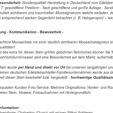
esonderheit:
Sonderqualität! Herstellung in Deutschland vom Edelsteins
. T. geschliffene Freeform - flach geschliffene und große Auflage - 
eutlich sichtbaren und traumhaften Moossignaturen welche einladen, d
m entsprechend starken Gegenlicht betrachtet (z. B. Halogenspot) = lei
iung - Kommunikation - Bewusstheit -
chöne Moosachate mit einer deutlich sichtbaren Moosachatsignatur si
ualitäten!
 des extra für diesen Stein größer gebohrten Bohrloches können Sie fl
ohrlochdurchmesser sind eine Besonderheit auf dem Markt, außerhalb 
Stein wurde
per Hand und direkt vor Ort
bei unserem langjährigen und
leinen deutschen Edelsteinschleifer-Familienunternehmen wurde aus de
it dieser Stein bearbeitet bzw. hergestellt -
hochwertige
Qualitätss
quisiten Kunden-Foto-Service: Mehrere Originalfotos (Vorder- und Rück
deten Stein.
Hinweis: Fotoaufnahmen mit Hintergrundlicht
nformation:
ineralogie:
Chalcedon (Quarz) mit grünen Silikat-Schlieren