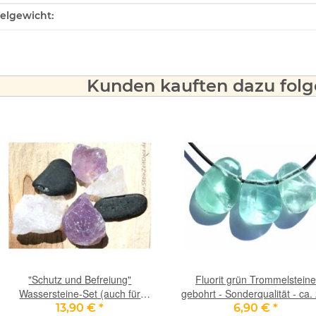
ukteigenschaft
kelgewicht:
Kunden kauften dazu folge
"Schutz und Befreiung"
Fluorit grün Trommelsteine
Wassersteine-Set (auch für
gebohrt - Sonderqualität - ca.
Auraspray / Raumreinigung) -
- 3 cm / ca. 10-15 g/St
13,90 €
*
6,90 €
*