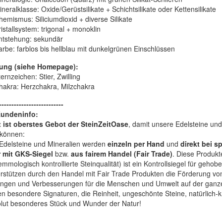
ineralklasse:
Oxide/Gerüstsilikate + Schichtsilikate oder Kettensilikate
hemismus:
Siliciumdioxid + diverse Silikate
istallsystem:
trigonal + monoklin
ntstehung:
sekundär
arbe:
farblos bis hellblau mit dunkelgrünen Einschlüssen
ung (siehe Homepage):
ernzeichen: Stier, Zwilling
hakra: Herzchakra, Milzchakra
--------------------------
Kundeninfo:
t ist oberstes Gebot der SteinZeitOase
, damit unsere Edelsteine und
können:
Edelsteine und Mineralien werden
einzeln per Hand
und
direkt bei s
 mit GKS-Siegel
bzw.
aus fairem Handel (Fair Trade)
. Diese Produkt
mologisch kontrollierte Steinqualität) ist ein Kontrollsiegel für geho
rstützen durch den Handel mit Fair Trade Produkten die Förderung von 
ngen und Verbesserungen für die Menschen und Umwelt auf der ganze
en besondere Signaturen, die Reinheit, ungeschönte Steine, natürlich-
olut besonderes Stück und Wunder der Natur!