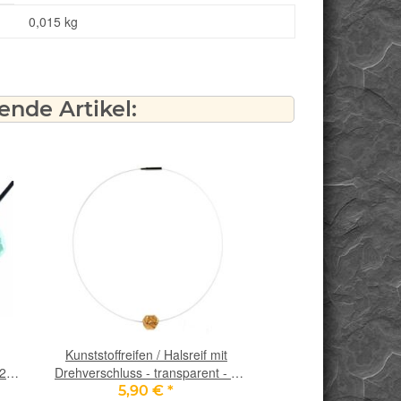
0,015
kg
nde Artikel:
Kunststoffreifen / Halsreif mit
 2,5
Drehverschluss - transparent - 1
dickere Kordel (1 mm) - ca. 42 cm
5,90 €
*