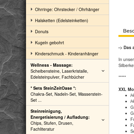
Ohrringe: Ohrstecker / Ohrhänger
Halsketten (Edelsteinketten)
Bes
Donuts
Kugeln gebohrt
-> Das 
Kinderschmuck - Kinderanhänger
In unse
Wellness - Massage:
Silberke
Scheibensteine, Laserkristalle,
Edelsteinpulver, Fachbücher
*****
* Sets SteinZeitOase *:
XXL Moo
Chakra-Set, Nadeln-Set, Wasserstein-
H
Set ...
H
G
Steinreinigung,
G
Energetisierung / Aufladung:
F
Chips, Stufen, Drusen,
F
Fachliteratur
S