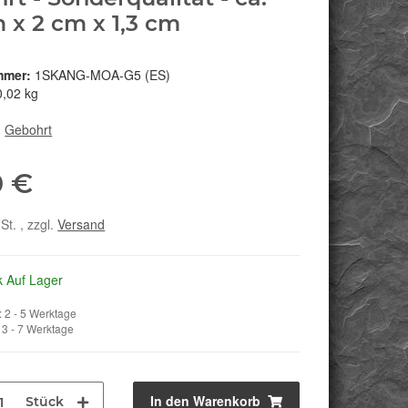
m x 2 cm x 1,3 cm
mmer:
1SKANG-MOA-G5 (ES)
0,02 kg
:
Gebohrt
0 €
St. , zzgl.
Versand
k Auf Lager
 2 - 5 Werktage
3 - 7 Werktage
In den Warenkorb
Stück