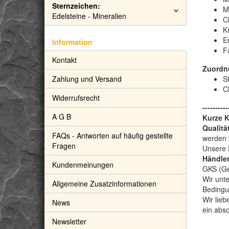
Sternzeichen:
M
Edelsteine - Mineralien
C
Kr
E
Information
F
Kontakt
Zuordn
Zahlung und Versand
St
C
Widerrufsrecht
----------
A G B
Kurze 
Qualitä
FAQs - Antworten auf häufig gestellte
werden 
Fragen
Unsere 
Händler
Kundenmeinungen
GKS (Gem
Wir unte
Allgemeine Zusatzinformationen
Bedingu
Wir lieb
News
ein abs
Newsletter