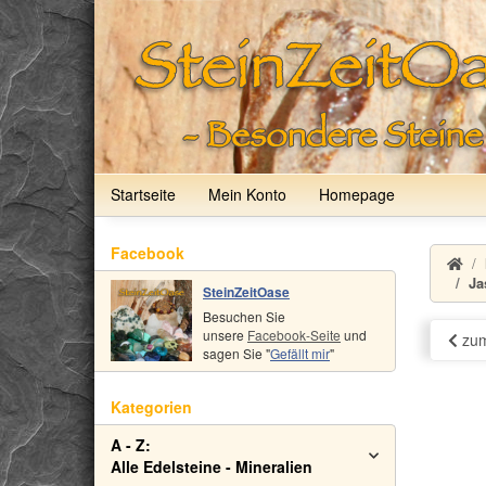
Startseite
Mein Konto
Homepage
Facebook
Ja
SteinZeitOase
Besuchen Sie
unsere
Facebook-Seite
und
zum
sagen Sie "
Gefällt mir
"
Kategorien
A - Z:
Alle Edelsteine - Mineralien