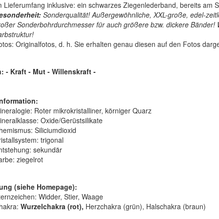
m Lieferumfang inklusive: ein schwarzes Ziegenlederband, bereits am S
esonderheit:
Sonderqualität! Außergewöhnliche, XXL-große, edel-zeit
roßer Sonderbohrdurchmesser für auch größere bzw. dickere Bänder! 
rbstruktur!
otos: Originalfotos, d. h. Sie erhalten genau diesen auf den Fotos darge
- Kraft - Mut - Willenskraft -
nformation:
ineralogie:
Roter mikrokristalliner, körniger Quarz
ineralklasse:
Oxide/Gerüstsilikate
hemismus:
Siliciumdioxid
istallsystem:
trigonal
ntstehung:
sekundär
arbe:
ziegelrot
ung (siehe Homepage):
ternzeichen: Widder, Stier, Waage
hakra:
Wurzelchakra (rot),
Herzchakra (grün), Halschakra (braun)