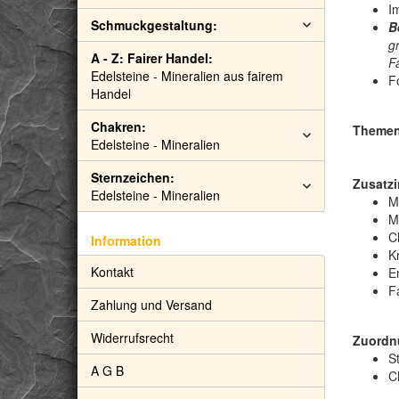
I
Schmuckgestaltung:
B
g
A - Z: Fairer Handel:
Fa
Edelsteine - Mineralien aus fairem
F
Handel
Chakren:
Themen: 
Edelsteine - Mineralien
Sternzeichen:
Zusatzi
Edelsteine - Mineralien
M
M
C
Information
Kr
Kontakt
E
F
Zahlung und Versand
Widerrufsrecht
Zuordn
S
A G B
C