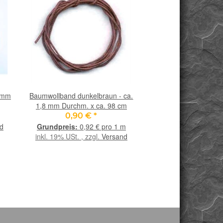
2 mm
Baumwollband dunkelbraun - ca.
Chrysokoll Trommelst
1,8 mm Durchm. x ca. 98 cm
- Sonderqualität - ca. 
cm x 1,4 c
0,90 €
*
13,90 €
*
d
0,92 € pro 1 m
inkl. 19% USt. , zzgl
inkl. 19% USt. , zzgl.
Versand