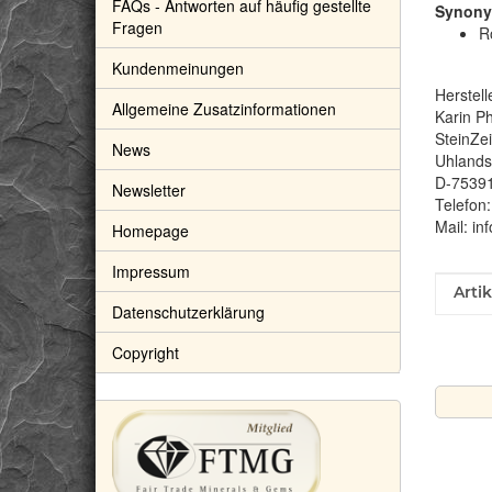
FAQs - Antworten auf häufig gestellte
Synony
Fragen
Ro
Kundenmeinungen
Herstell
Allgemeine Zusatzinformationen
Karin Ph
SteinZe
News
Uhlandst
D-7539
Newsletter
Telefon
Mail: in
Homepage
Impressum
Prod
Wert
Arti
Datenschutzerklärung
Copyright