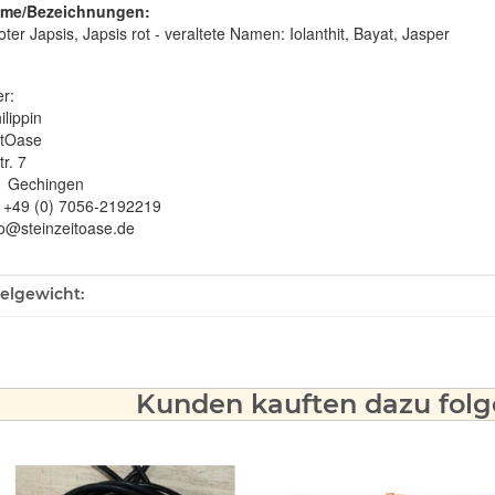
me/Bezeichnungen:
ter Japsis, Japsis rot - veraltete Namen: Iolanthit, Bayat, Jasper
er:
ilippin
itOase
r. 7
1 Gechingen
: +49 (0) 7056-2192219
fo@steinzeitoase.de
ukteigenschaft
kelgewicht:
Kunden kauften dazu folge