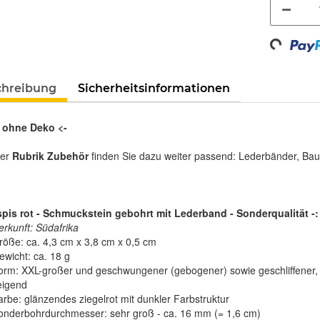
Loading...
chreibung
Sicherheitsinformationen
s ohne Deko <-
rer
Rubrik Zubehör
finden Sie dazu weiter passend: Lederbänder, Bau
pis rot - Schmuckstein gebohrt mit Lederband - Sonderqualität -:
erkunft: Südafrika
röße: ca. 4,3 cm x 3,8 cm x 0,5 cm
ewicht: ca. 18 g
orm: XXL-großer und geschwungener (gebogener) sowie geschliffener, 
eigend
arbe: glänzendes ziegelrot mit dunkler Farbstruktur
onderbohrdurchmesser: sehr groß - ca. 16 mm (= 1,6 cm)