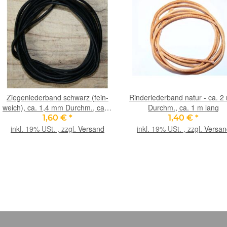
Ziegenlederband schwarz (fein-
Rinderlederband natur - ca. 
weich), ca. 1,4 mm Durchm., ca. 1
Durchm., ca. 1 m lang
m lang
1,60 €
*
1,40 €
*
inkl. 19% USt. , zzgl.
Versand
inkl. 19% USt. , zzgl.
Versan