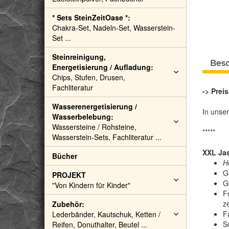
* Sets SteinZeitOase *:
Chakra-Set, Nadeln-Set, Wasserstein-
Set ...
Steinreinigung,
Bes
Energetisierung / Aufladung:
Chips, Stufen, Drusen,
Fachliteratur
-> Prei
Wasserenergetisierung /
In unse
Wasserbelebung:
Wassersteine / Rohsteine,
*****
Wasserstein-Sets, Fachliteratur ...
XXL Jas
Bücher
H
G
PROJEKT
G
"Von Kindern für Kinder"
F
z
Zubehör:
F
Lederbänder, Kautschuk, Ketten /
S
Reifen, Donuthalter, Beutel ...