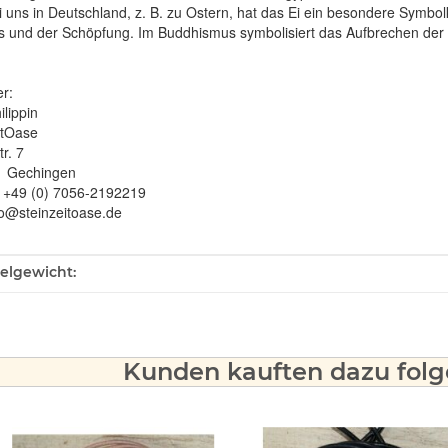
 uns in Deutschland, z. B. zu Ostern, hat das Ei ein besondere Symbolk
 und der Schöpfung. Im Buddhismus symbolisiert das Aufbrechen der 
er:
ilippin
itOase
r. 7
1 Gechingen
: +49 (0) 7056-2192219
fo@steinzeitoase.de
ukteigenschaft
kelgewicht:
Kunden kauften dazu folge