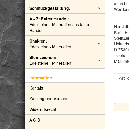
auch bei
Schmuckgestaltung:
Werdens
A - Z: Fairer Handel:
Edelsteine - Mineralien aus fairem
Herstell
Handel
Karin Ph
SteinZe
Chakren:
Uhlandst
Edelsteine - Mineralien
D-7539
Telefon
Sternzeichen:
Mail: in
Edelsteine - Mineralien
Information
Prod
Wert
Arti
Kontakt
Zahlung und Versand
Widerrufsrecht
A G B