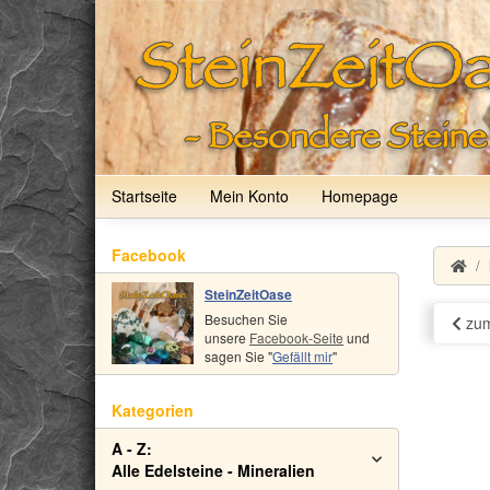
Startseite
Mein Konto
Homepage
Facebook
SteinZeitOase
Besuchen Sie
zum
unsere
Facebook-Seite
und
sagen Sie "
Gefällt mir
"
Kategorien
A - Z:
Alle Edelsteine - Mineralien