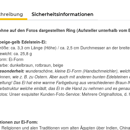
Loading...
chreibung
Sicherheitsinformationen
 ohne auf den Fotos dargestellten Ring (Aufsteller unterhalb vom E
beige-gelb
Edelstein-Ei:
röße: ca. 3,3 cm Länge (Höhe) / ca. 2,5 cm Durchmesser an der breites
ewicht: ca. 25,8 g
orm: Ei-Form
arbe: dunkelbraun, rotbraun, beige
esonderheit:
wunderschöne, kleine Ei-Form (Handschmeichler), welche 
önnen, wie z. B. zu Ostern. Aber auch mit anderen bunten Edelsteinen 
eltung! Das Ei hat eine warme Farbgebung aus verschiedenen Braun-N
arbstruktur welche einlädt, das Ei in die Hand zu nehmen und es genau
otos:
Unser exquisiter Kunden-Foto-Service: Mehrere Originalfotos, d. 
tionen zur Ei-Form:
n Religionen und alen Traditionen vom alten Ägypten über Indien, China