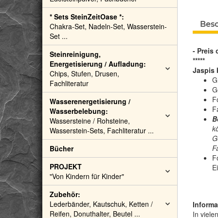
* Sets SteinZeitOase *:
Bes
Chakra-Set, Nadeln-Set, Wasserstein-
Set ...
- Preis
Steinreinigung,
*****
Energetisierung / Aufladung:
Jaspis 
Chips, Stufen, Drusen,
G
Fachliteratur
G
F
Wasserenergetisierung /
F
Wasserbelebung:
B
Wassersteine / Rohsteine,
k
Wasserstein-Sets, Fachliteratur ...
G
F
Bücher
F
PROJEKT
Ei
"Von Kindern für Kinder"
Zubehör:
Lederbänder, Kautschuk, Ketten /
Informa
Reifen, Donuthalter, Beutel ...
In viele