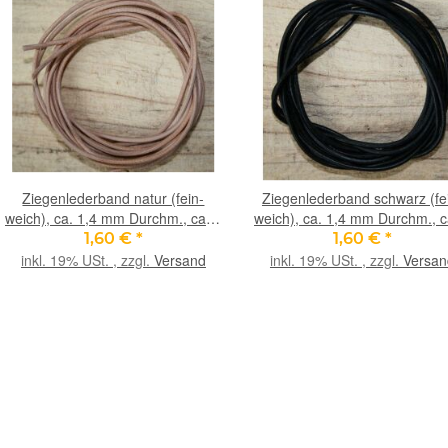
Ziegenlederband natur (fein-
Ziegenlederband schwarz (fe
weich), ca. 1,4 mm Durchm., ca. 1
weich), ca. 1,4 mm Durchm., c
m lang
m lang
1,60 €
*
1,60 €
*
inkl. 19% USt. , zzgl.
Versand
inkl. 19% USt. , zzgl.
Versan