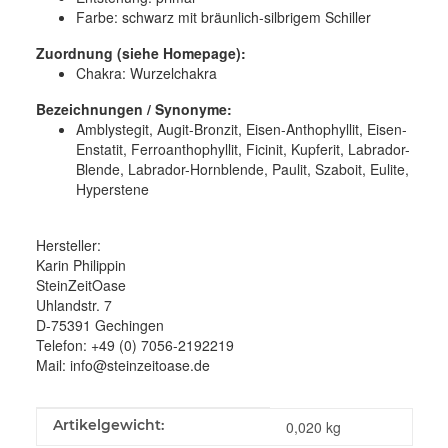
Farbe:
schwarz mit bräunlich-silbrigem Schiller
Zuordnung (siehe Homepage):
Chakra: Wurzelchakra
Bezeichnungen / Synonyme:
Amblystegit, Augit-Bronzit, Eisen-Anthophyllit, Eisen-
Enstatit, Ferroanthophyllit, Ficinit, Kupferit, Labrador-
Blende, Labrador-Hornblende, Paulit, Szaboit, Eulite,
Hyperstene
Hersteller:
Karin Philippin
SteinZeitOase
Uhlandstr. 7
D-75391 Gechingen
Telefon: +49 (0) 7056-2192219
Mail: info@steinzeitoase.de
Produkteigenschaft
Wert
Artikelgewicht:
0,020
kg