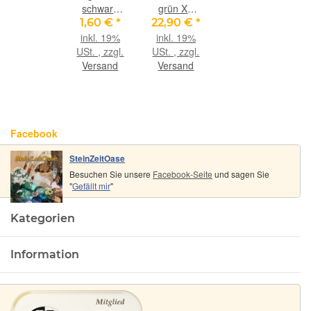
schwarz
grün XL
(fein-
Schmuckstein
1,60 €
*
22,90 €
*
weich), ca.
/
inkl. 19%
inkl. 19%
1,4 mm
Trommelstein
USt. , zzgl.
USt. , zzgl.
Durchm.,
gebohrt -
Versand
Versand
ca. 1 m
Sonderqualität
lang
- ca. 3,8 cm
x 2,5 cm x
1,8 cm
Facebook
SteinZeitOase
Besuchen Sie unsere
Facebook-Seite
und sagen Sie
"
Gefällt mir
"
Kategorien
Information