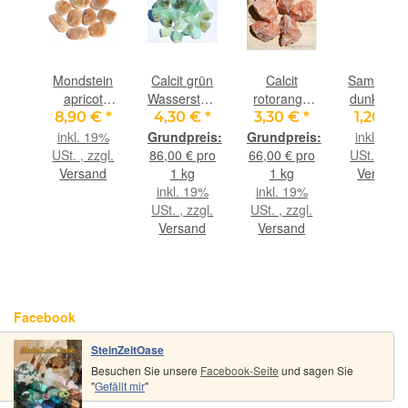
ederband
Mondstein
Calcit grün
Calcit
Samtbeute
ein-
apricot
Wassersteine-
rotorange
dunkelbla
ca.
(Feldspat)
Sonderqualität
(Orchideencalcit)
mit Kordel
€
*
8,90 €
*
4,30 €
*
3,30 €
*
1,20 €
*
m
XL
/ Rohsteine
Rohsteine -
klein, ca. 
9%
inkl. 19%
inkl. 19%
.,
Scheibensteine
- ca. 50 g
ca. 50 g
cm x 9 c
gl.
USt. , zzgl.
86,00 € pro
66,00 € pro
USt. , zzgl
m
- AA-
nd
Versand
1 kg
1 kg
Versand
Sonderqualität
inkl. 19%
inkl. 19%
- ca. 3,4 -
USt. , zzgl.
USt. , zzgl.
4,8 cm / ca.
Versand
Versand
10-14g/St
Facebook
SteinZeitOase
Besuchen Sie unsere
Facebook-Seite
und sagen Sie
"
Gefällt mir
"