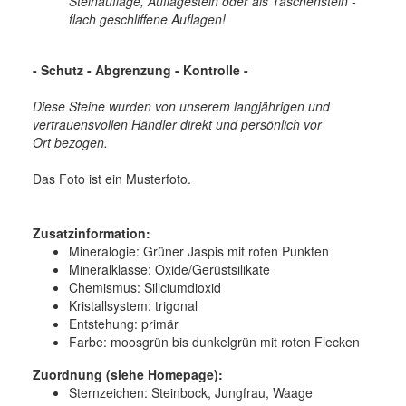
Steinauflage, Auflagestein oder als Taschenstein -
flach geschliffene Auflagen!
- Schutz - Abgrenzung - Kontrolle
-
Diese Steine wurden von unserem langjährigen und
vertrauensvollen Händler direkt und persönlich vor
Ort bezogen.
Das Foto ist ein Musterfoto.
Zusatzinformation:
Mineralogie:
Grüner Jaspis mit roten Punkten
Mineralklasse:
Oxide/Gerüstsilikate
Chemismus:
Siliciumdioxid
Kristallsystem:
trigonal
Entstehung:
primär
Farbe:
moosgrün bis dunkelgrün mit roten Flecken
Zuordnung (siehe Homepage):
Sternzeichen: Steinbock, Jungfrau, Waage