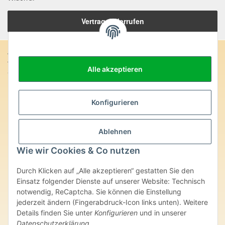
Vertrag widerrufen
Anschrift:
Alle akzeptieren
SteinZeitOase
Frau Karin Philippin
Uhlandstr. 7
D-75391 Gechingen
Konfigurieren
Heilversprechen:
Ablehnen
Edelsteine und Mineralien werden im esoterischen Bereich
besondere Kräfte und Eigenschaften zugeordnet. Wir weisen
Wie wir Cookies & Co nutzen
ausdrücklich darauf hin, dass alle gemachten Aussagen bzgl.
heilender Wirkungen (körperlich-seelisch-mental-geistig) einzelner
Durch Klicken auf „Alle akzeptieren“ gestatten Sie den
Produkte im Internet, Prospekten oder dem Vertragspartner
Einsatz folgender Dienste auf unserer Website: Technisch
überlassenen Unterlagen bisher weder medizinisch anerkannt oder
wissenschaftlich nachweisbar sind. Die gemachten Angaben
notwendig, ReCaptcha. Sie können die Einstellung
beruhen ausschließlich auf Überlieferungen und langjähriger
jederzeit ändern (Fingerabdruck-Icon links unten). Weitere
Erfahrung. Unsere Produkte ersetzen nie den Besuch beim Arzt
Details finden Sie unter
Konfigurieren
und in unserer
oder Heilpraktiker und sind auch kein Medikamentenersatz. Auch
Datenschutzerklärung
.