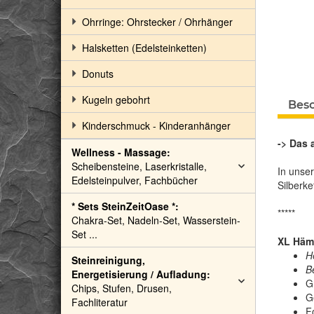
Ohrringe: Ohrstecker / Ohrhänger
Halsketten (Edelsteinketten)
Donuts
Kugeln gebohrt
Bes
Kinderschmuck - Kinderanhänger
-> Das 
Wellness - Massage:
Scheibensteine, Laserkristalle,
In unse
Edelsteinpulver, Fachbücher
Silberke
* Sets SteinZeitOase *:
*****
Chakra-Set, Nadeln-Set, Wasserstein-
Set ...
XL Häma
H
Steinreinigung,
B
Energetisierung / Aufladung:
G
Chips, Stufen, Drusen,
G
Fachliteratur
F