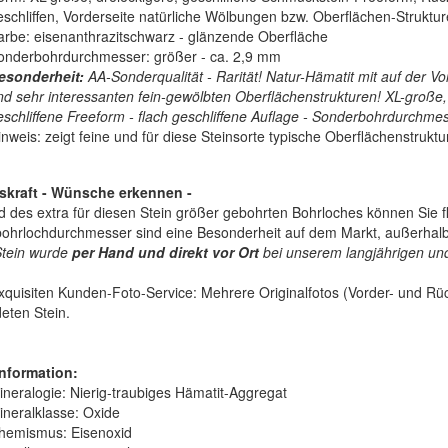
eschliffen, Vorderseite natürliche Wölbungen bzw. Oberflächen-Struktu
arbe: eisenanthrazitschwarz - glänzende Oberfläche
onderbohrdurchmesser: größer - ca. 2,9 mm
esonderheit:
AA-Sonderqualität - Rarität! Natur-Hämatit mit auf der Vo
nd sehr interessanten fein-gewölbten Oberflächenstrukturen! XL-große, i
eschliffene Freeform - flach geschliffene Auflage - Sonderbohrdurchmes
nweis: zeigt feine und für diese Steinsorte typische Oberflächenstrukture
nskraft - Wünsche erkennen -
 des extra für diesen Stein größer gebohrten Bohrloches können Sie fl
ohrlochdurchmesser sind eine Besonderheit auf dem Markt, außerhalb 
Stein wurde
per Hand und direkt vor Ort
bei unserem langjährigen und
quisiten Kunden-Foto-Service: Mehrere Originalfotos (Vorder- und Rück
eten Stein.
nformation:
ineralogie:
Nierig-traubiges Hämatit-Aggregat
ineralklasse:
Oxide
hemismus:
Eisenoxid