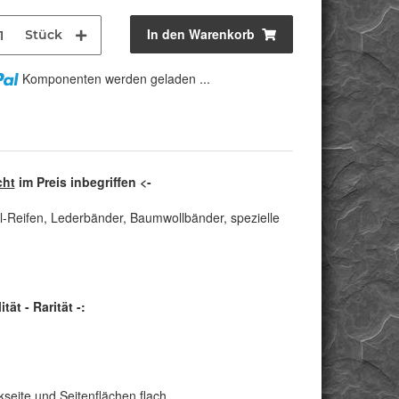
In den Warenkorb
Stück
Komponenten werden geladen ...
cht
im Preis inbegriffen <-
l-Reifen, Lederbänder, Baumwollbänder, spezielle
t - Rarität -:
seite und Seitenflächen flach