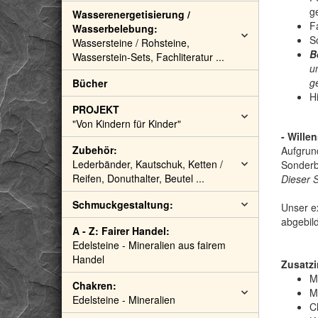
g
Wasserenergetisierung /
F
Wasserbelebung:
S
Wassersteine / Rohsteine,
B
Wasserstein-Sets, Fachliteratur ...
u
g
Bücher
Hi
PROJEKT
"Von Kindern für Kinder"
- Wille
Zubehör:
Aufgrund
Lederbänder, Kautschuk, Ketten /
Sonderb
Reifen, Donuthalter, Beutel ...
Dieser 
Schmuckgestaltung:
Unser ex
abgebild
A - Z: Fairer Handel:
Edelsteine - Mineralien aus fairem
Handel
Zusatzi
M
Chakren:
M
Edelsteine - Mineralien
C