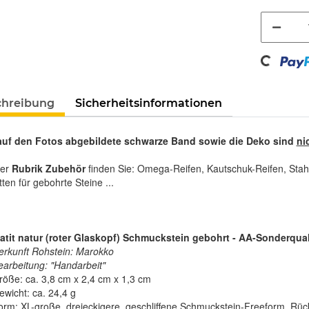
Loading...
chreibung
Sicherheitsinformationen
auf den Fotos abgebildete schwarze Band sowie die Deko sind
ni
rer
Rubrik Zubehör
finden Sie: Omega-Reifen, Kautschuk-Reifen, Stah
tten für gebohrte Steine ...
tit natur (roter Glaskopf) Schmuckstein gebohrt - AA-Sonderqualitä
erkunft Rohstein: Marokko
earbeitung: "Handarbeit"
röße: ca. 3,8 cm x 2,4 cm x 1,3 cm
ewicht: ca. 24,4 g
orm: XL-große, dreieckigere, geschliffene Schmuckstein-Freeform, Rück