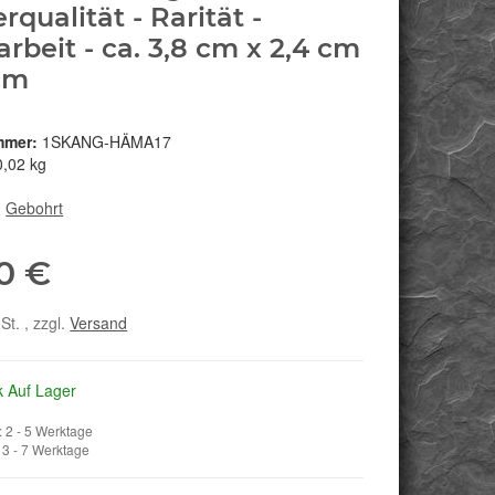
rqualität - Rarität -
rbeit - ca. 3,8 cm x 2,4 cm
 cm
mmer:
1SKANG-HÄMA17
0,02 kg
:
Gebohrt
0 €
St. , zzgl.
Versand
k Auf Lager
 2 - 5 Werktage
3 - 7 Werktage