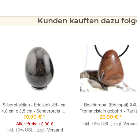
Kunden kauften dazu folge
Silberobsidian - Edelstein-Ei - ca.
Boulderopal (Edelopal) XX
4,8 cm x 3,5 cm - Sonderpreis wg.
Trommelstein gebohrt - Raritä
Makel -
ca. 4 cm x 3 cm x 1,4 cm
10,90 €
*
26,90 €
*
Alter Preis: 12,90 €
inkl. 19% USt. , zzgl.
Versan
inkl. 19% USt. , zzgl.
Versand