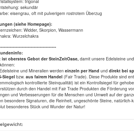
istallsystem:
trigonal
ntstehung:
sekundär
arbe:
eisengrau, oft mit pulverigem rostrotem Überzug
ungen (siehe Homepage):
ternzeichen: Widder, Skorpion, Wassermann
hakra: Wurzelchakra
--------------------------------------
Kundeninfo:
t ist oberstes Gebot der SteinZeitOase,
damit unsere Edelsteine und 
können:
Edelsteine und Mineralien werden
einzeln per Hand
und
direkt bei s
-Siegel
bzw.
aus fairem Handel
(Fair Trade). Diese Produkte sind e
mologisch kontrollierte Steinqualität) ist ein Kontrollsiegel für geho
rstützen durch den Handel mit Fair Trade Produkten die Förderung von 
ngen und Verbesserungen für die Menschen und Umwelt auf der ganze
en besondere Signaturen, die Reinheit, ungeschönte Steine, natürlich-
olut besonderes Stück und Wunder der Natur!
ukteigenschaft
kelgewicht: