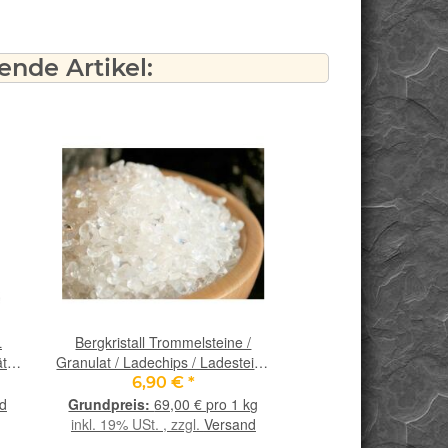
nde Artikel:
L
Bergkristall Trommelsteine /
Bergkristall Laserkr
t -
Granulat / Ladechips / Ladesteine
Kristallstäbe na
- Gr. XXS - AA-Sonderqualität -
Sonderqualität - ca. 3,
6,90 €
*
9,90 €
*
ca. 100 g
ca. 12-16 g/
d
69,00 € pro 1 kg
inkl. 19% USt. , zzgl
inkl. 19% USt. , zzgl.
Versand