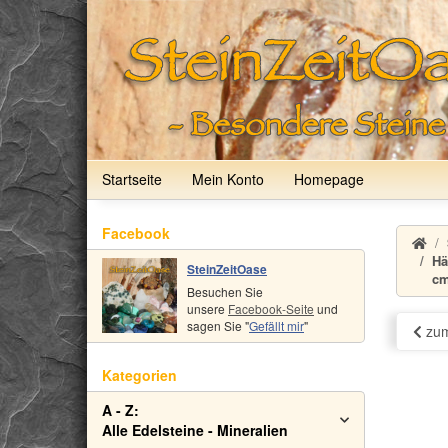
Startseite
Mein Konto
Homepage
Facebook
Hä
SteinZeitOase
c
Besuchen Sie
unsere
Facebook-Seite
und
sagen Sie "
Gefällt mir
"
zum
Kategorien
A - Z:
Alle Edelsteine - Mineralien