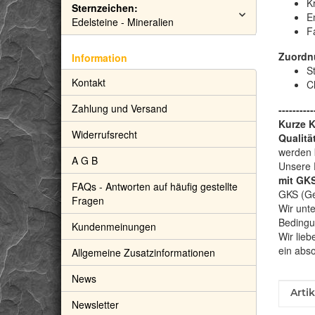
Kr
Sternzeichen:
E
Edelsteine - Mineralien
F
Zuordn
Information
S
Kontakt
C
Zahlung und Versand
----------
Kurze 
Widerrufsrecht
Qualitä
werden 
A G B
Unsere 
mit GKS
FAQs - Antworten auf häufig gestellte
GKS (Gem
Fragen
Wir unte
Bedingu
Kundenmeinungen
Wir lieb
ein abs
Allgemeine Zusatzinformationen
News
Prod
Wert
Arti
Newsletter