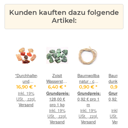
Kunden kauften dazu folgende
Artikel:
ederband
"Durchhaltevermögen
Zoisit
Baumwollband
Baumwoll
raun
und
Wassersteine-
natur - ca.
dunkelbra
Lebensfreude"
Sonderqualität
1,8 mm
- ca. 1,8
€
*
16,90 €
*
6,40 €
*
0,90 €
*
0,90 €
ca.
Wassersteine-
/ Rohsteine
Durchm. x
mm
9%
inkl. 19%
m
Set - Rarität
extra
ca. 98 cm
Durchm. 
gl.
USt. , zzgl.
128,00 €
0,92 € pro 1
0,92 € pro
.,
-
angetrommelt
ca. 98 c
nd
Versand
pro 1 kg
m
m
m
Sonderqualität
- ca. 50 g
inkl. 19%
inkl. 19%
inkl. 19%
- ca. 100 g
(GKS)
USt. , zzgl.
USt. , zzgl.
USt. , zzgl
im Natur-
Versand
Versand
Versand
Baumwollbeutel