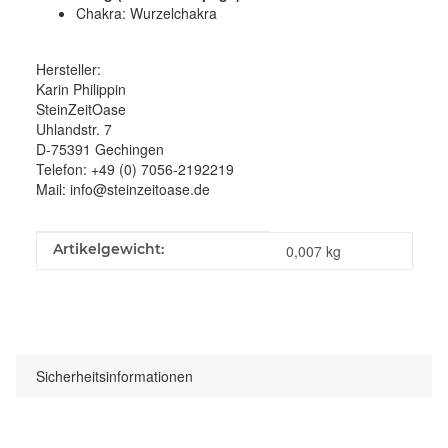
Chakra: Wurzelchakra
Hersteller:
Karin Philippin
SteinZeitOase
Uhlandstr. 7
D-75391 Gechingen
Telefon: +49 (0) 7056-2192219
Mail: info@steinzeitoase.de
Produkteigenschaft
Wert
Artikelgewicht:
0,007
kg
Sicherheitsinformationen