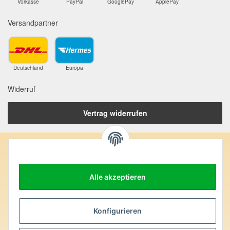
Vorkasse
PayPal
GooglePay
ApplePay
Versandpartner
Deutschland
Europa
Widerruf
Vertrag widerrufen
Anschrift:
SteinZeitOase
Frau Karin Philippin
Alle akzeptieren
Uhlandstr. 7
D-75391 Gechingen
Heilversprechen:
Konfigurieren