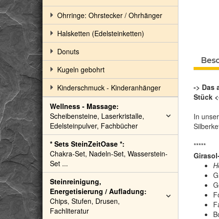
Ohrringe: Ohrstecker / Ohrhänger
Halsketten (Edelsteinketten)
Donuts
Bes
Kugeln gebohrt
-> Das 
Kinderschmuck - Kinderanhänger
Stück <
Wellness - Massage:
Scheibensteine, Laserkristalle,
In unse
Edelsteinpulver, Fachbücher
Silberke
* Sets SteinZeitOase *:
*****
Chakra-Set, Nadeln-Set, Wasserstein-
Girasol
Set ...
H
G
Steinreinigung,
Ge
Energetisierung / Aufladung:
F
Chips, Stufen, Drusen,
Fa
Fachliteratur
B