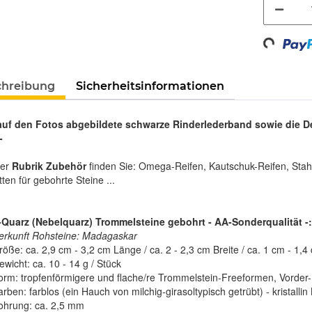
Loading...
chreibung
Sicherheitsinformationen
auf den Fotos abgebildete schwarze Rinderlederband sowie die 
-
rer
Rubrik Zubehör
finden Sie: Omega-Reifen, Kautschuk-Reifen, Stah
tten für gebohrte Steine ...
-Quarz (Nebelquarz) Trommelsteine gebohrt - AA-Sonderqualität -:
erkunft Rohsteine: Madagaskar
röße: ca. 2,9 cm - 3,2 cm Länge / ca. 2 - 2,3 cm Breite / ca. 1 cm - 1,4
wicht: ca. 10 - 14 g / Stück
orm: tropfenförmigere und flache/re Trommelstein-Freeformen, Vorder- 
rben: farblos (ein Hauch von milchig-girasoltypisch getrübt) - kristalli
ohrung: ca. 2,5 mm