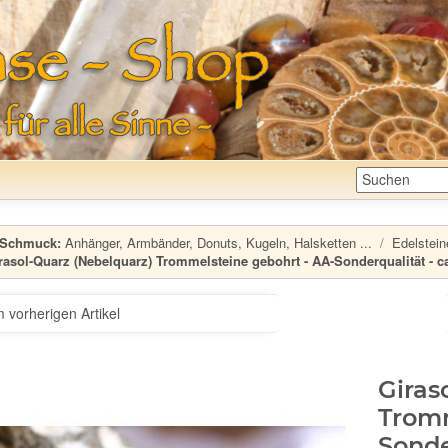
Schmuck:
Anhänger, Armbänder, Donuts, Kugeln, Halsketten ...
Edelstein
rasol-Quarz (Nebelquarz) Trommelsteine gebohrt - AA-Sonderqualität - ca. 
 vorherigen Artikel
Giras
Tromm
Sonde