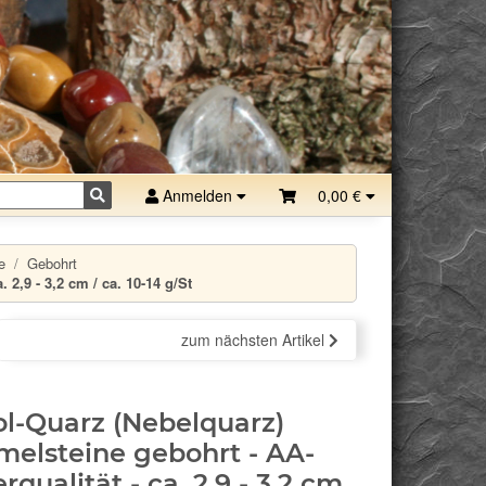
Anmelden
0,00 €
e
Gebohrt
2,9 - 3,2 cm / ca. 10-14 g/St
zum nächsten Artikel
ol-Quarz (Nebelquarz)
elsteine gebohrt - AA-
rqualität - ca. 2,9 - 3,2 cm