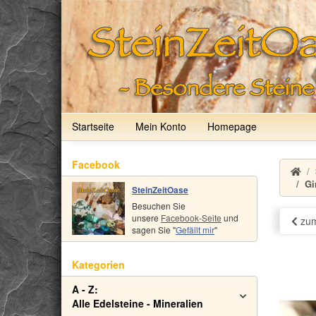
Startseite
Mein Konto
Homepage
Facebook
Gi
SteinZeitOase
Besuchen Sie
unsere
Facebook-Seite
und
zum
sagen Sie "
Gefällt mir
"
Kategorien
A - Z:
Alle Edelsteine - Mineralien