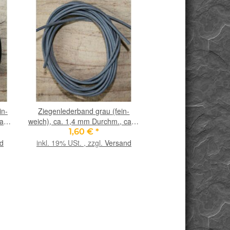
in-
Ziegenlederband grau (fein-
Ziegenlederband kha
a. 1
weich), ca. 1,4 mm Durchm., ca. 1
weich), ca. 1,4 mm Du
m lang
m lang
1,60 €
*
1,60 €
*
d
inkl. 19% USt. , zzgl.
Versand
inkl. 19% USt. , zzgl