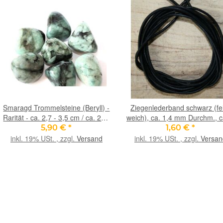
Smaragd Trommelsteine (Beryll) -
Ziegenlederband schwarz (fe
Rarität - ca. 2,7 - 3,5 cm / ca. 20 -
weich), ca. 1,4 mm Durchm., c
24 g/St
m lang
5,90 €
*
1,60 €
*
inkl. 19% USt. , zzgl.
Versand
inkl. 19% USt. , zzgl.
Versan