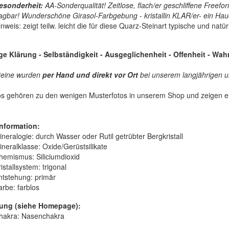
esonderheit:
AA-Sonderqualität! Zeitlose, flach/er geschliffene Freefor
ragbar!
Wunderschöne Girasol-Farbgebung - kristallin KLAR/er- ein Hau
nweis: zeigt teilw. leicht die für diese Quarz-Steinart typische und nat
ige Klärung - Selbständigkeit - Ausgeglichenheit - Offenheit - Wa
teine wurden
per Hand und
direkt vor Ort
bei unserem langjährigen un
os gehören zu den wenigen Musterfotos in unserem Shop und zeigen ei
nformation:
ineralogie:
durch Wasser oder Rutil getrübter Bergkristall
ineralklasse:
Oxide/Gerüstsilikate
hemismus:
Siliciumdioxid
istallsystem:
trigonal
ntstehung:
primär
arbe:
farblos
ung (siehe Homepage):
hakra: Nasenchakra