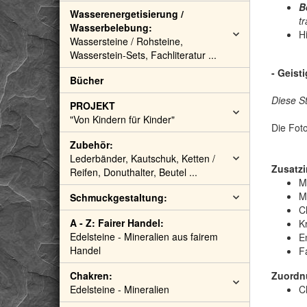
B
Wasserenergetisierung /
t
Wasserbelebung:
Hi
Wassersteine / Rohsteine,
Wasserstein-Sets, Fachliteratur ...
- Geist
Bücher
Diese S
PROJEKT
"Von Kindern für Kinder"
Die Fot
Zubehör:
Lederbänder, Kautschuk, Ketten /
Zusatzi
Reifen, Donuthalter, Beutel ...
M
M
Schmuckgestaltung:
C
A - Z: Fairer Handel:
Kr
Edelsteine - Mineralien aus fairem
E
Handel
F
Chakren:
Zuordn
Edelsteine - Mineralien
C