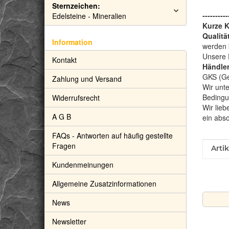
Sternzeichen:
----------
Edelsteine - Mineralien
Kurze 
Qualitä
Information
werden 
Unsere 
Kontakt
Händler
GKS (Gem
Zahlung und Versand
Wir unte
Bedingu
Widerrufsrecht
Wir lieb
A G B
ein abs
FAQs - Antworten auf häufig gestellte
Fragen
Prod
Wert
Arti
Kundenmeinungen
Allgemeine Zusatzinformationen
News
Newsletter