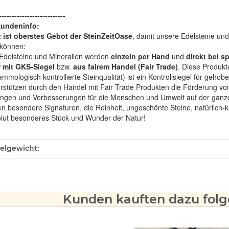
--------------------------
Kundeninfo:
t ist oberstes Gebot der SteinZeitOase
, damit unsere Edelsteine und
können:
Edelsteine und Mineralien werden
einzeln per Hand
und
direkt bei s
 mit GKS-Siegel
bzw.
aus fairem Handel (Fair Trade)
. Diese Produkt
mologisch kontrollierte Steinqualität) ist ein Kontrollsiegel für geho
rstützen durch den Handel mit Fair Trade Produkten die Förderung von 
ngen und Verbesserungen für die Menschen und Umwelt auf der ganze
en besondere Signaturen, die Reinheit, ungeschönte Steine, natürlich-
olut besonderes Stück und Wunder der Natur!
ukteigenschaft
kelgewicht:
Kunden kauften dazu folge