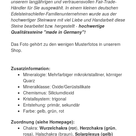
unserem langjährigen und vertrauensvollen Fair-Trade-
Händler für Sie ausgewählt. In einem kleinen deutschen
Edelsteinschleifer-Familienunternehmen wurde aus der
hochwertiger Steinware mit viel Liebe und Handarbeit diese
Steine bearbeitet bzw. hergestellt -
hochwertige
Qualitätssteine "made in Germany"!
Das Foto gehört zu den wenigen Musterfotos in unserem
Shop.
Zusatzinformation:
Mineralogie:
Mehrfarbiger mikrokristalliner, körniger
Quarz
Mineralklasse:
Oxide/Gerüstsilikate
Chemismus:
Siliciumdioxid
Kristallsystem:
trigonal
Entstehung:
primär, sekundär
Farbe:
gelb, grün, rot
Zuordnung (siehe Homepage):
Chakra:
Wurzelchakra (rot
),
Herzchakra
(grün
,
rosa), Halschakra (braun),
Solarplexus (gelb)