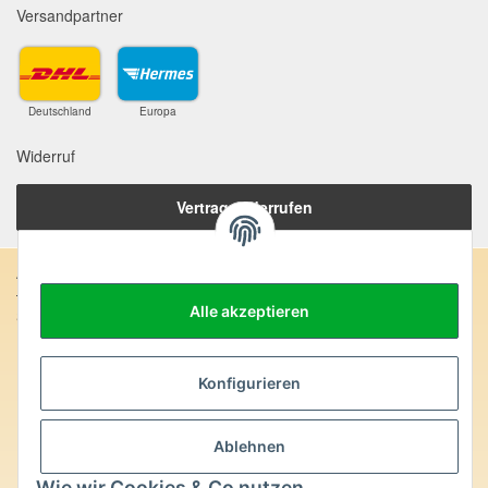
Versandpartner
Deutschland
Europa
Widerruf
Vertrag widerrufen
Anschrift:
Alle akzeptieren
SteinZeitOase
Frau Karin Philippin
Uhlandstr. 7
D-75391 Gechingen
Konfigurieren
Heilversprechen:
Ablehnen
Edelsteine und Mineralien werden im esoterischen Bereich
besondere Kräfte und Eigenschaften zugeordnet. Wir weisen
Wie wir Cookies & Co nutzen