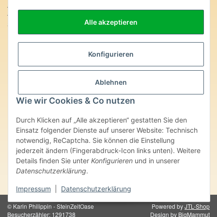
Anschrift:
Alle akzeptieren
SteinZeitOase
Frau Karin Philippin
Uhlandstr. 7
D-75391 Gechingen
Konfigurieren
Heilversprechen:
Ablehnen
Edelsteine und Mineralien werden im esoterischen Bereich
besondere Kräfte und Eigenschaften zugeordnet. Wir weisen
Wie wir Cookies & Co nutzen
ausdrücklich darauf hin, dass alle gemachten Aussagen bzgl.
heilender Wirkungen (körperlich-seelisch-mental-geistig) einzelner
Durch Klicken auf „Alle akzeptieren“ gestatten Sie den
Produkte im Internet, Prospekten oder dem Vertragspartner
Einsatz folgender Dienste auf unserer Website: Technisch
überlassenen Unterlagen bisher weder medizinisch anerkannt oder
wissenschaftlich nachweisbar sind. Die gemachten Angaben
notwendig, ReCaptcha. Sie können die Einstellung
beruhen ausschließlich auf Überlieferungen und langjähriger
jederzeit ändern (Fingerabdruck-Icon links unten). Weitere
Erfahrung. Unsere Produkte ersetzen nie den Besuch beim Arzt
Details finden Sie unter
Konfigurieren
und in unserer
oder Heilpraktiker und sind auch kein Medikamentenersatz. Auch
Datenschutzerklärung
.
stellen unsere Angaben im ärztlichen Sinne keine Diagnose- oder
Therapieform dar.
Impressum
|
Datenschutzerklärung
© Karin Philippin - SteinZeitOase
Powered by
JTL-Shop
Besucherzähler: 1291738
Design by
BigMammut