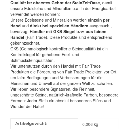
Qualität ist oberstes Gebot der SteinZeitOase,
damit
unsere Edelsteine und Mineralien u.a. in der Energiearbeit
verwendet werden können:
Unsere Edelsteine und Mineralien werden
einzeln per
Hand
und
direkt bei speziellen Händlern
ausgesucht,
bevorzugt
Händler mit GKS-Siegel
bzw.
aus fairem
Handel
(Fair Trade). Diese Produkte sind entsprechend
gekennzeichnet.
GKS (Gemmologisch kontrollierte Steinqualität) ist ein
Kontrollsiegel für gehobene Edel- und
Schmucksteinqualitäten.
Wir unterstützen durch den Handel mit Fair Trade
Produkten die Förderung von Fair Trade Projekten vor Ort,
um faire Bedingungen und Verbesserungen für die
Menschen und Umwelt auf der ganzen Welt zu schaffen.
Wir lieben besondere Signaturen, die Reinheit,
ungeschönte Steine, natürlich-kraftvolle Farben, besondere
Formen: Jeder Stein ein absolut besonderes Stück und
Wunder der Natur!
Produkteigenschaft
Wert
Artikelgewicht:
0,006
kg