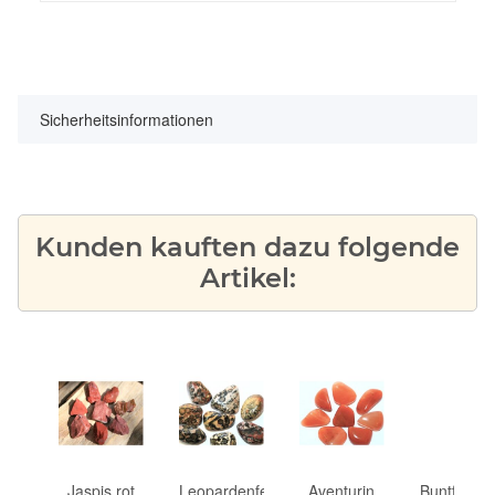
Sicherheitsinformationen
Kunden kauften dazu folgende
Artikel:
in
Jaspis rot
Leopardenfell-
Aventurin
Buntfeldsp