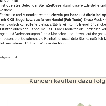
Kundeninfo:
t ist oberstes Gebot der SteinZeitOase
, damit unsere Edelsteine und
können:
Edelsteine und Mineralien werden
einzeln per Hand
und
direkt bei s
 mit GKS-Siegel
bzw.
aus fairem Handel (Fair Trade)
. Diese Produkt
mologisch kontrollierte Steinqualität) ist ein Kontrollsiegel für geho
rstützen durch den Handel mit Fair Trade Produkten die Förderung von 
ngen und Verbesserungen für die Menschen und Umwelt auf der ganze
en besondere Signaturen, die Reinheit, ungeschönte Steine, natürlich-
olut besonderes Stück und Wunder der Natur!
ukteigenschaft
kelgewicht:
Kunden kauften dazu folge