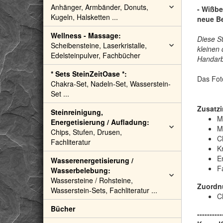
Anhänger, Armbänder, Donuts,
- Wißbe
Kugeln, Halsketten ...
neue Be
Wellness - Massage:
Diese S
Scheibensteine, Laserkristalle,
kleinen
Edelsteinpulver, Fachbücher
Handarbe
* Sets SteinZeitOase *:
Das Fot
Chakra-Set, Nadeln-Set, Wasserstein-
Set ...
Zusatzi
Steinreinigung,
M
Energetisierung / Aufladung:
M
Chips, Stufen, Drusen,
C
Fachliteratur
Kr
E
Wasserenergetisierung /
F
Wasserbelebung:
Wassersteine / Rohsteine,
Zuordn
Wasserstein-Sets, Fachliteratur ...
C
Bücher
----------