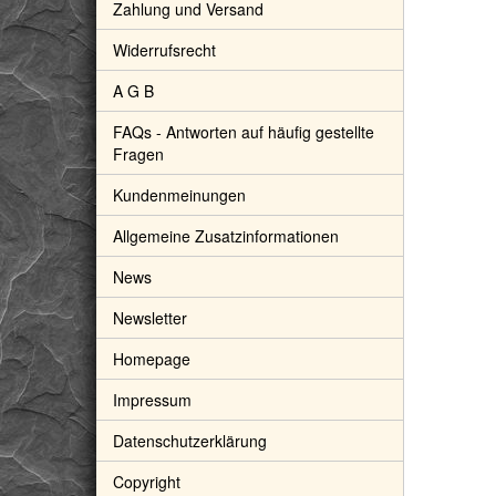
Zahlung und Versand
Widerrufsrecht
A G B
FAQs - Antworten auf häufig gestellte
Fragen
genjaspis (Schlangenstein /
Dendritenopal (Opal)
Kundenmeinungen
lienkalk) Trommelsteine -
Trommelsteine - Sonderqualität -
ualität - ca. 1,7 - 3,7 cm /
ca. 2 - 3 cm / ca. 5-7g
0,90 €
*
9,90 €
*
Allgemeine Zusatzinformationen
ca. 3 - 6 g/St (GKS)
. 19% USt. , zzgl.
Versand
inkl. 19% USt. , zzgl.
Versand
News
Newsletter
Homepage
Impressum
Datenschutzerklärung
Copyright