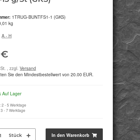
mmer:
1TRUG-BUNTFS1-1 (GKS)
0,01 kg
:
A - H
 €
St. , zzgl.
Versand
hten Sie den Mindestbestellwert von 20.00 EUR.
k Auf Lager
 2 - 5 Werktage
3 - 7 Werktage
In den Warenkorb
Stück