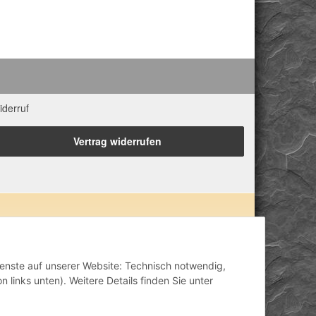
iderruf
Vertrag widerrufen
 Eigenschaften zugeordnet. Wir weisen ausdrücklich
lisch-mental-geistig) einzelner Produkte im Internet,
inisch anerkannt oder wissenschaftlich nachweisbar
Dienste auf unserer Website: Technisch notwendig,
ähriger Erfahrung. Unsere Produkte ersetzen nie den
 links unten). Weitere Details finden Sie unter
h stellen unsere Angaben im ärztlichen Sinne keine