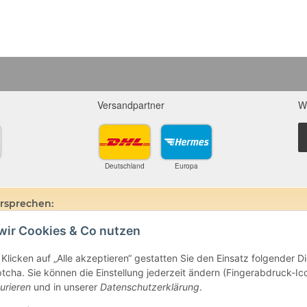
Versandpartner
W
Deutschland
Europa
ersprechen:
wir Cookies & Co nutzen
ine und Mineralien werden im esoterischen Bereich besondere Kräfte und
hin, dass alle gemachten Aussagen bzgl. heilender Wirkungen (körperlich-see
ten oder dem Vertragspartner überlassenen Unterlagen bisher weder mediz
Klicken auf „Alle akzeptieren“ gestatten Sie den Einsatz folgender 
ie gemachten Angaben beruhen ausschließlich auf Überlieferungen und langj
cha. Sie können die Einstellung jederzeit ändern (Fingerabdruck-Icon
beim Arzt oder Heilpraktiker und sind auch kein Medikamentenersatz. Auc
urieren
und in unserer
Datenschutzerklärung
.
e- oder Therapieform dar.