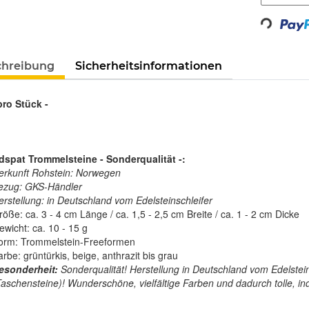
Loading...
chreibung
Sicherheitsinformationen
pro Stück -
dspat Trommelsteine - Sonderqualität -
:
erkunft Rohstein: Norwegen
ezug: GKS-Händler
erstellung: in Deutschland vom Edelsteinschleifer
öße: ca. 3 - 4 cm Länge / ca. 1,5 - 2,5 cm Breite / ca. 1 - 2 cm Dicke
ewicht: ca. 10 - 15 g
orm: Trommelstein-Freeformen
rbe: grüntürkis, beige, anthrazit bis grau
esonderheit:
Sonderqualität! Herstellung in Deutschland vom Edelstein
Taschensteine)! Wunderschöne, vielfältige Farben und dadurch tolle, indi