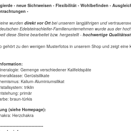
gierde - neue Sichtweisen - Flexibilität - Wohlbefinden - Ausglei
trachtungen -
teine wurden
direkt vor Ort
bei unserem langjährigen und vertrauensv
 deutschen Edelsteinschleifer-Familienunternehmen wurde aus der hoch
it diese Steine bearbeitet bzw. hergestellt -
hochwertige
Qualitätss
o gehört zu den wenigen Musterfotos in unserem Shop und zeigt eine k
nformation:
ineralogie:
Gemenge verschiedener Kalifeldspäte
ineralklasse:
Gerüstsilikate
hemismus:
Kalium-Aluminiumsilikat
istallsystem:
triklin
ntstehung:
primär
arbe:
braun-türkis
ung (siehe Homepage):
hakra: Herzchakra
------------------------------