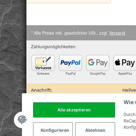
* Alle Preise inkl. gesetzlicher USt., zzgl.
Versand
Zahlungsmöglichkeiten:
Vorkasse
PayPal
GooglePay
ApplePay
Anschrift:
Heilv
Wie 
SteinZeitOase
Edelste
Frau Karin Philippin
darauf 
Alle akzeptieren
Uhlandstr. 7
Prospek
Durch 
D-75391 Gechingen
sind. D
ReCapt
Besuch 
Konfig
Diagnos
Konfigurieren
Ablehnen