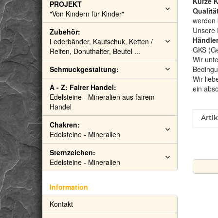
Kurze 
PROJEKT
Qualitä
"Von Kindern für Kinder"
werden 
Unsere 
Zubehör:
Händler
Lederbänder, Kautschuk, Ketten /
GKS (Gem
Reifen, Donuthalter, Beutel ...
Wir unte
Schmuckgestaltung:
Bedingu
Wir lieb
A - Z: Fairer Handel:
ein abs
Edelsteine - Mineralien aus fairem
Handel
Prod
Wert
Arti
Chakren:
Edelsteine - Mineralien
Sternzeichen:
Edelsteine - Mineralien
Information
Kontakt