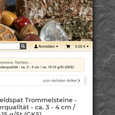
Anmelden
0,00 €
hsteine, Raritäten ...
erqualität - ca. 3 - 4 cm / ca. 10-15 g/St (GKS)
zum nächsten Artikel
eldspat Trommelsteine -
rqualität - ca. 3 - 4 cm /
-15 g/St (GKS)