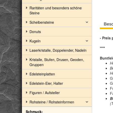
Raritäten und besonders schöne
Steine
Scheibensteine
Bes
Donuts
- Preis 
Kugeln
****
Laserkristalle, Doppelender, Nadeln
Buntfel
Kristalle, Stufen, Drusen, Geoden,
H
Gruppen
B
H
Edelsteinplatten
Gr
Edelstein-Eier, Halter
G
F
Figuren / Aufsteller
Fa
B
Rohsteine / Rohsteinformen
(
Schmuck: