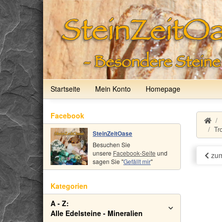
Startseite
Mein Konto
Homepage
Facebook
Tr
SteinZeitOase
Besuchen Sie
unsere
Facebook-Seite
und
zum
sagen Sie "
Gefällt mir
"
Kategorien
A - Z:
Alle Edelsteine - Mineralien