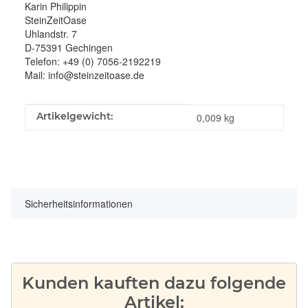
Karin Philippin
SteinZeitOase
Uhlandstr. 7
D-75391 Gechingen
Telefon: +49 (0) 7056-2192219
Mail: info@steinzeitoase.de
Produkteigenschaft
Wert
Artikelgewicht:
0,009
kg
Sicherheitsinformationen
Kunden kauften dazu folgende
Artikel: