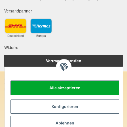
Versandpartner
Deutschland
Europa
Widerruf
Vertrag widerrufen
Anschrift:
Alle akzeptieren
SteinZeitOase
Frau Karin Philippin
Uhlandstr. 7
D-75391 Gechingen
Konfigurieren
Heilversprechen:
Ablehnen
Edelsteine und Mineralien werden im esoterischen Bereich