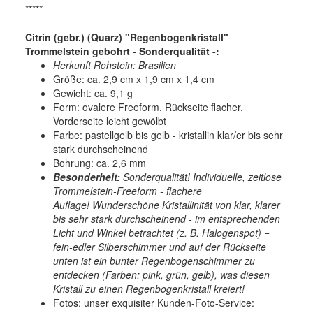
*****
Citrin (gebr.) (Quarz) "Regenbogenkristall"
Trommelstein gebohrt - Sonderqualität -:
Herkunft Rohstein: Brasilien
Größe: ca. 2,9 cm x 1,9 cm x 1,4 cm
Gewicht: ca. 9,1 g
Form: ovalere Freeform, Rückseite flacher,
Vorderseite leicht gewölbt
Farbe: pastellgelb bis gelb - kristallin klar/er bis sehr
stark durchscheinend
Bohrung: ca. 2,6 mm
Besonderheit:
Sonderqualität! Individuelle, zeitlose
Trommelstein-Freeform - flachere
Auflage!
Wunderschöne Kristallinität von klar, klarer
bis sehr stark durchscheinend - im entsprechenden
Licht und Winkel betrachtet (z. B. Halogenspot) =
fein-edler Silberschimmer und auf der Rückseite
unten ist ein bunter Regenbogenschimmer zu
entdecken (Farben: pink, grün, gelb), was diesen
Kristall zu einen Regenbogenkristall kreiert!
Fotos:
unser exquisiter Kunden-Foto-Service: