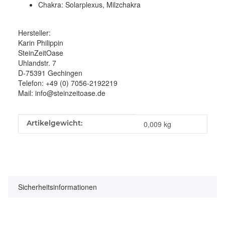
Chakra: Solarplexus, Milzchakra
Hersteller:
Karin Philippin
SteinZeitOase
Uhlandstr. 7
D-75391 Gechingen
Telefon: +49 (0) 7056-2192219
Mail: info@steinzeitoase.de
Produkteigenschaft
Wert
Artikelgewicht:
0,009
kg
Sicherheitsinformationen