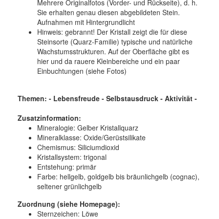
Mehrere Originalfotos (Vorder- und Rückseite), d. h.
Sie erhalten genau diesen abgebildeten Stein.
Aufnahmen mit Hintergrundlicht
Hinweis: gebrannt! Der Kristall zeigt die für diese
Steinsorte (Quarz-Familie) typische und natürliche
Wachstumsstrukturen. Auf der Oberfläche gibt es
hier und da rauere Kleinbereiche und ein paar
Einbuchtungen (siehe Fotos)
Themen: - Lebensfreude - Selbstausdruck - Aktivität
-
Zusatzinformation:
Mineralogie:
Gelber Kristallquarz
Mineralklasse:
Oxide/Gerüstsilikate
Chemismus:
Siliciumdioxid
Kristallsystem:
trigonal
Entstehung:
primär
Farbe:
hellgelb, goldgelb bis bräunlichgelb (cognac),
seltener grünlichgelb
Zuordnung (siehe Homepage):
Sternzeichen: Löwe