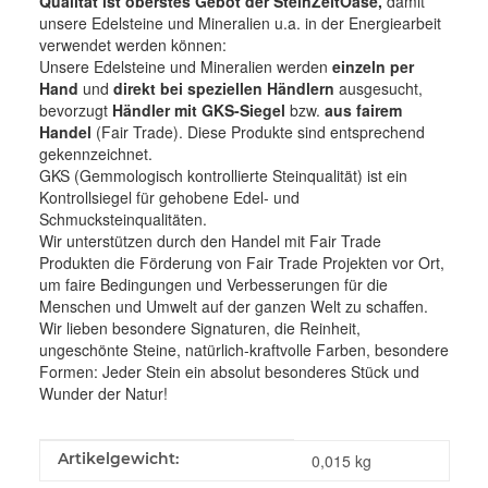
Qualität ist oberstes Gebot der SteinZeitOase,
damit
unsere Edelsteine und Mineralien u.a. in der Energiearbeit
verwendet werden können:
Unsere Edelsteine und Mineralien werden
einzeln per
Hand
und
direkt bei speziellen Händlern
ausgesucht,
bevorzugt
Händler mit GKS-Siegel
bzw.
aus fairem
Handel
(Fair Trade). Diese Produkte sind entsprechend
gekennzeichnet.
GKS (Gemmologisch kontrollierte Steinqualität) ist ein
Kontrollsiegel für gehobene Edel- und
Schmucksteinqualitäten.
Wir unterstützen durch den Handel mit Fair Trade
Produkten die Förderung von Fair Trade Projekten vor Ort,
um faire Bedingungen und Verbesserungen für die
Menschen und Umwelt auf der ganzen Welt zu schaffen.
Wir lieben besondere Signaturen, die Reinheit,
ungeschönte Steine, natürlich-kraftvolle Farben, besondere
Formen: Jeder Stein ein absolut besonderes Stück und
Wunder der Natur!
Produkteigenschaft
Wert
Artikelgewicht:
0,015
kg