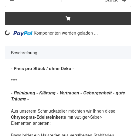
Stück
ng...
Komponenten werden geladen ...
Beschreibung
- Preis pro Stück / ohne Deko -
****
- Reinigung - Klärung - Vertrauen - Geborgenheit - gute
Träume -
Aus unserem Schmuckatelier möchten wir Ihnen diese
Chrysopras-Edelsteinkette
mit 925iger-Silber-
Elementen anbieten:
Basis bildet ein Halsreifen aus versilberten Stahlfäden -