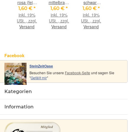
rosa (fein-
mittelbraun
schwarz
weich), ca.
(fein-
(fein-
1,60 €
*
1,60 €
*
1,60 €
*
1,4 mm
weich), ca.
weich), ca.
inkl. 19%
inkl. 19%
inkl. 19%
Durchm.,
1,4 mm
1,4 mm
USt. , zzgl.
USt. , zzgl.
USt. , zzgl.
ca. 1 m
Durchm.,
Durchm.,
Versand
Versand
Versand
lang
ca. 1 m
ca. 1 m
lang
lang
Facebook
SteinZeitOase
Besuchen Sie unsere
Facebook-Seite
und sagen Sie
"
Gefällt mir
"
Kategorien
Information