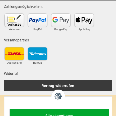
Zahlungsmöglichkeiten:
Vorkasse
PayPal
GooglePay
ApplePay
Versandpartner
Deutschland
Europa
Widerruf
Vertrag widerrufen
Anschrift:
SteinZeitOase
Alle akzeptieren