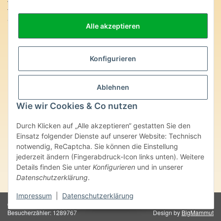
SteinZeitOase
Alle akzeptieren
Frau Karin Philippin
Uhlandstr. 7
D-75391 Gechingen
Konfigurieren
Heilversprechen:
Edelsteine und Mineralien werden im esoterischen Bereich
Ablehnen
besondere Kräfte und Eigenschaften zugeordnet. Wir weisen
ausdrücklich darauf hin, dass alle gemachten Aussagen bzgl.
Wie wir Cookies & Co nutzen
heilender Wirkungen (körperlich-seelisch-mental-geistig) einzelner
Produkte im Internet, Prospekten oder dem Vertragspartner
Durch Klicken auf „Alle akzeptieren“ gestatten Sie den
überlassenen Unterlagen bisher weder medizinisch anerkannt oder
wissenschaftlich nachweisbar sind. Die gemachten Angaben
Einsatz folgender Dienste auf unserer Website: Technisch
beruhen ausschließlich auf Überlieferungen und langjähriger
notwendig, ReCaptcha. Sie können die Einstellung
Erfahrung. Unsere Produkte ersetzen nie den Besuch beim Arzt
jederzeit ändern (Fingerabdruck-Icon links unten). Weitere
oder Heilpraktiker und sind auch kein Medikamentenersatz. Auch
Details finden Sie unter
Konfigurieren
und in unserer
stellen unsere Angaben im ärztlichen Sinne keine Diagnose- oder
Datenschutzerklärung
.
Therapieform dar.
Impressum
|
Datenschutzerklärung
© Karin Philippin - SteinZeitOase
Powered by
JTL-Shop
Besucherzähler: 1289767
Design by
BigMammut