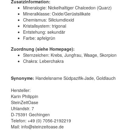
Zusatzinformation:
Mineralogie:
Nickelhaltiger Chalcedon (Quarz)
Mineralklasse:
Oxide/Gerüstsilikate
Chemismus:
Siliciumdioxid
Kristallsystem:
trigonal
Entstehung:
sekundär
Farbe:
apfelgrün
Zuordnung (siehe Homepage):
Sternzeichen: Krebs, Jungfrau, Waage, Skorpion
Chakra: Leberchakra
Synonyme:
Handelsname Südpazifik-Jade, Goldlauch
Hersteller:
Karin Philippin
SteinZeitOase
Uhlandstr. 7
D-75391 Gechingen
Telefon: +49 (0) 7056-2192219
Mail: info@steinzeitoase.de