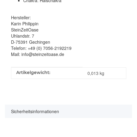
Chakra: Halschakra
Hersteller:
Karin Philippin
SteinZeitOase
Uhlandstr. 7
D-75391 Gechingen
Telefon: +49 (0) 7056-2192219
Mail: info@steinzeitoase.de
Produkteigenschaft
Wert
Artikelgewicht:
0,013
kg
Sicherheitsinformationen