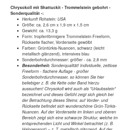
Chrysokoll mit Shattuckit - Trommelstein gebohrt -
Sonderqualität -:
Herkunft Rohstein: USA
Größe: ca. 2,6 cm x 1,9 cm x 1,5 cm
Gewicht: ca. 13,3 g
Form: tropfenförmigere Trommelstein-Freeform,
Rückseite flacher, Vorderseite gewölbt
Farben: Grüntürkis-Nuancen, schwarz (leicht
metallisch glänzend), intensives blau
Sonderbohrdurchmesser: größer - ca. 2,8 mm
Besonderheit:
Sonderqualität! Individuelle, zeitlose
Freeform - flachere Auflage - großer
Sonderbohrdurchmesser, so können Sie hier
beliebiger z. B. die Kette oder Band hierzu
aussuchen! Chrysokoll wird auch als "Urlaubsstein"
bezeichnet und dieses Gefühl zeigt sich gleich bei
der Betrachtung dieses Steins: auf Vorder- und
Rückseite befindet sich wunderschöne Grün-Türkis-
Nuancen. Auf der Vorderseite im linken und oberen
Bereich zeigt sich eine schwarze Struktur, welche im
entsprechenden Licht und Winkel betrachtet (z. B.
Halogenspot) = z. T. metallisch glänzend. Auf der