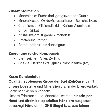
Zusatzinformation:
Mineralogie:
Fuchsithaltiger glitzernder Quarz
Mineralklasse:
Oxide/Gerüstsilikate + Schichtsilikate
Chemismus:
Siliciumdioxid + Kalium-Aluminium-
Chrom-Silikat
Kristallsystem:
trigonal + monoklin
Entstehung:
tertiär
Farbe:
hellgrün bis dunkelgrün
Zuordnung (siehe Homepage):
Sternzeichen: Stier, Zwilling
Chakra:
Herzchakra (grün),
Nabelchakra (rot)
------------------------------------------
Kurze Kundeninfo:
Qualität ist oberstes Gebot der SteinZeitOase,
damit
unsere Edelsteine und Mineralien u.a. in der Energiearbeit
verwendet werden können:
Unsere Edelsteine und Mineralien werden
einzeln per
Hand
und
direkt bei speziellen Händlern
ausgesucht,
bevorzugt
Händler mit GKS-Siegel
bzw.
aus fairem