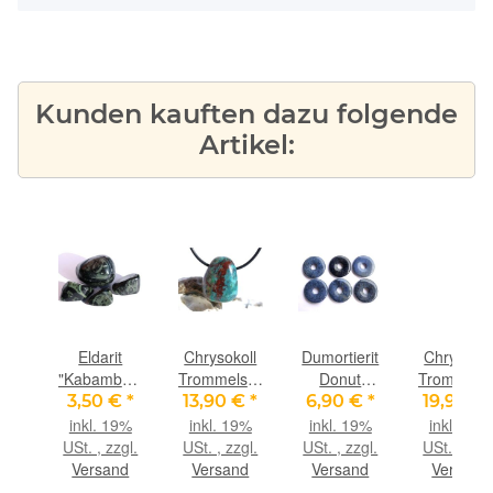
Kunden kauften dazu folgende
Artikel:
ederband
Eldarit
Chrysokoll
Dumortierit
Chrysokol
ein-
"Kabambastein"
Trommelstein
Donut
Trommelst
ca.
(Meta-
gebohrt -
Edelstein
gebohrt -
€
*
3,50 €
*
13,90 €
*
6,90 €
*
19,90 €
m
Rhyolith /
Sonderqualität
30 mm (5-6
Sonderqual
9%
inkl. 19%
inkl. 19%
inkl. 19%
inkl. 19%
.,
Kugelrhyolith)
- ca. 2,7 cm
mm stark)
- ca. 3,1 
gl.
USt. , zzgl.
USt. , zzgl.
USt. , zzgl.
USt. , zzgl
m
Trommelsteine
x 2,1 cm x
x 2,1 cm 
nd
Versand
Versand
Versand
Versand
-
1,4 cm
1,3 cm