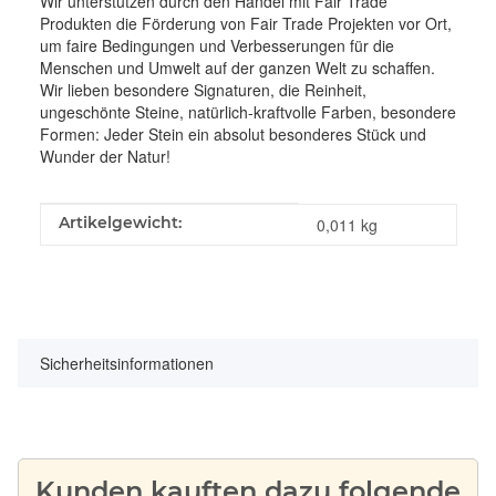
Wir unterstützen durch den Handel mit Fair Trade
Produkten die Förderung von Fair Trade Projekten vor Ort,
um faire Bedingungen und Verbesserungen für die
Menschen und Umwelt auf der ganzen Welt zu schaffen.
Wir lieben besondere Signaturen, die Reinheit,
ungeschönte Steine, natürlich-kraftvolle Farben, besondere
Formen: Jeder Stein ein absolut besonderes Stück und
Wunder der Natur!
Produkteigenschaft
Wert
Artikelgewicht:
0,011
kg
Sicherheitsinformationen
Kunden kauften dazu folgende