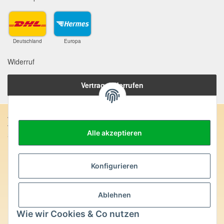
Deutschland
Europa
Widerruf
Vertrag widerrufen
Anschrift:
Alle akzeptieren
SteinZeitOase
Frau Karin Philippin
Uhlandstr. 7
D-75391 Gechingen
Konfigurieren
Heilversprechen:
Ablehnen
Edelsteine und Mineralien werden im esoterischen Bereich
besondere Kräfte und Eigenschaften zugeordnet. Wir weisen
Wie wir Cookies & Co nutzen
ausdrücklich darauf hin, dass alle gemachten Aussagen bzgl.