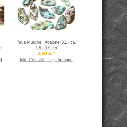
Paua-Muschel (Abalone) XL - ca.
hler
3,5 - 3,9 cm
m /
2,20 €
*
d
inkl. 19% USt. , zzgl.
Versand