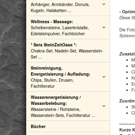
Anhänger, Armbänder, Donuts,
Kugeln, Halsketten ...
- Optim
Diese S
Wellness - Massage:
Scheibensteine, Laserkristalle,
Die Fot
Edelsteinpulver, Fachbücher
Schimme
* Sets SteinZeitOase *:
Chakra-Set, Nadeln-Set, Wasserstein-
Zusatzi
Set ...
M
M
Steinreinigung,
C
Energetisierung / Aufladung:
Kr
Chips, Stufen, Drusen,
E
Fachliteratur
F
Wasserenergetisierung /
Zuordn
Wasserbelebung:
S
Wassersteine / Rohsteine,
C
Wasserstein-Sets, Fachliteratur ...
----------
Bücher
Kurze 