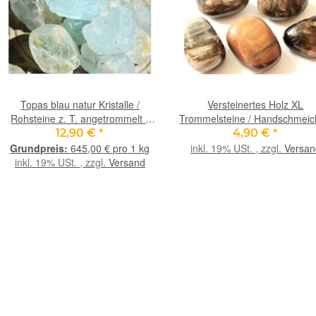
Topas blau natur Kristalle /
Versteinertes Holz XL
Rohsteine z. T. angetrommelt -
Trommelsteine / Handschmeic
Sonderqualität - Rarität - ca. 20 g
- Sonderquaität - ca. 3 - 3,5 c
12,90 €
*
4,90 €
*
ca. 25 - 30 g/St
645,00 € pro 1 kg
inkl. 19% USt. , zzgl.
Versan
inkl. 19% USt. , zzgl.
Versand