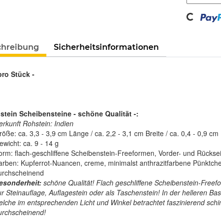
Loading...
chreibung
Sicherheitsinformationen
pro Stück -
tein Scheibensteine - schöne Qualität -:
erkunft Rohstein: Indien
öße: ca. 3,3 - 3,9 cm Länge / ca. 2,2 - 3,1 cm Breite / ca. 0,4 - 0,9 cm
wicht: ca. 9 - 14 g
orm: flach-geschliffene Scheibenstein-Freeformen, Vorder- und Rückseit
arben: Kupferrot-Nuancen, creme, minimalst anthrazitfarbene Pünktche
urchscheinend
esonderheit:
schöne Qualität! Flach geschliffene Scheibenstein-Freefor
ur Steinauflage, Auflagestein oder als Taschenstein! In der helleren Ba
elche im entsprechenden Licht und Winkel betrachtet faszinierend sch
urchscheinend!