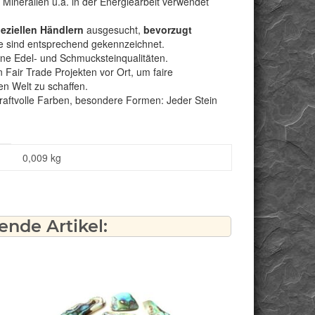
 Mineralien u.a. in der Energiearbeit verwendet
peziellen Händlern
ausgesucht,
bevorzugt
e sind entsprechend gekennzeichnet.
bene Edel- und Schmucksteinqualitäten.
Fair Trade Projekten vor Ort, um faire
n Welt zu schaffen.
kraftvolle Farben, besondere Formen: Jeder Stein
0,009
kg
nde Artikel: