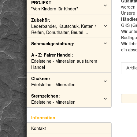
Qualitä
PROJEKT
werden 
"Von Kindern für Kinder"
Unsere 
Händler
Zubehör:
GKS (Gem
Lederbänder, Kautschuk, Ketten /
Wir unte
Reifen, Donuthalter, Beutel ...
Bedingu
Schmuckgestaltung:
Wir lieb
ein abs
A - Z: Fairer Handel:
Edelsteine - Mineralien aus fairem
Handel
Prod
Wert
Arti
Chakren:
Edelsteine - Mineralien
Sternzeichen:
Edelsteine - Mineralien
Information
Kontakt