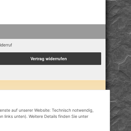
iderruf
Vertrag widerrufen
 Eigenschaften zugeordnet. Wir weisen ausdrücklich
lisch-mental-geistig) einzelner Produkte im Internet,
inisch anerkannt oder wissenschaftlich nachweisbar
Dienste auf unserer Website: Technisch notwendig,
ähriger Erfahrung. Unsere Produkte ersetzen nie den
 links unten). Weitere Details finden Sie unter
h stellen unsere Angaben im ärztlichen Sinne keine