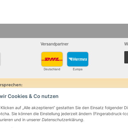
Versandpartner
W
Deutschland
Europa
ersprechen:
wir Cookies & Co nutzen
ine und Mineralien werden im esoterischen Bereich besondere Kräfte und
hin, dass alle gemachten Aussagen bzgl. heilender Wirkungen (körperlich-see
ten oder dem Vertragspartner überlassenen Unterlagen bisher weder mediz
Klicken auf „Alle akzeptieren“ gestatten Sie den Einsatz folgender 
ie gemachten Angaben beruhen ausschließlich auf Überlieferungen und langj
cha. Sie können die Einstellung jederzeit ändern (Fingerabdruck-Icon
beim Arzt oder Heilpraktiker und sind auch kein Medikamentenersatz. Auc
urieren
und in unserer
Datenschutzerklärung
.
e- oder Therapieform dar.