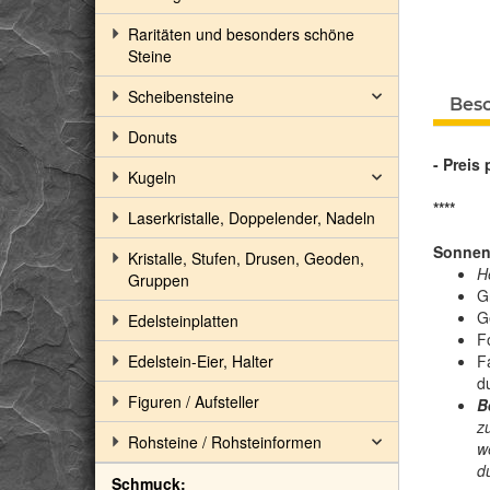
Raritäten und besonders schöne
Steine
Scheibensteine
Bes
Donuts
- Preis 
Kugeln
****
Laserkristalle, Doppelender, Nadeln
Sonnens
Kristalle, Stufen, Drusen, Geoden,
H
Gruppen
Gr
Ge
Edelsteinplatten
F
Edelstein-Eier, Halter
F
d
Figuren / Aufsteller
B
z
Rohsteine / Rohsteinformen
w
d
Schmuck: