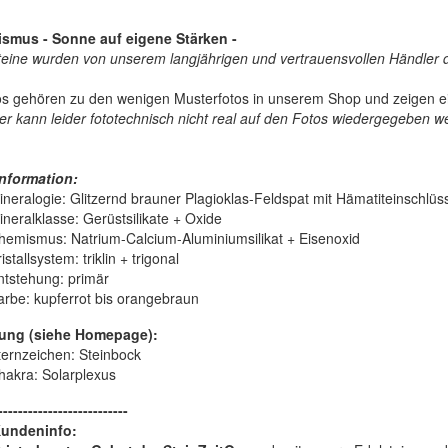
ismus - Sonne auf eigene Stärken -
teine wurden von unserem langjährigen und vertrauensvollen Händler d
os gehören zu den wenigen Musterfotos in unserem Shop und zeigen ei
r kann leider fototechnisch nicht real auf den Fotos wiedergegeben w
nformation:
ineralogie:
Glitzernd brauner Plagioklas-Feldspat mit Hämatiteinschlüs
ineralklasse:
Gerüstsilikate + Oxide
hemismus:
Natrium-Calcium-Aluminiumsilikat + Eisenoxid
istallsystem:
triklin + trigonal
ntstehung:
primär
arbe:
kupferrot bis orangebraun
ung (siehe Homepage):
ternzeichen: Steinbock
hakra: Solarplexus
--------------------------
Kundeninfo: