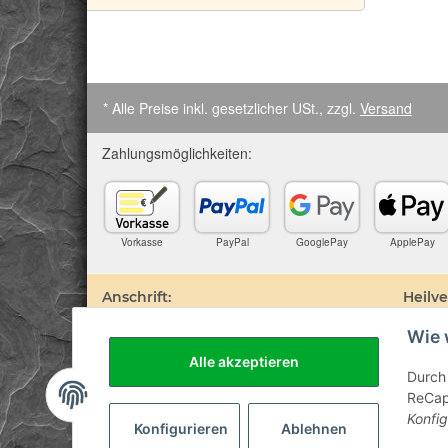
* Alle Preise inkl. gesetzlicher USt., zzgl.
Versand
Zahlungsmöglichkeiten:
Vorkasse
PayPal
GooglePay
ApplePay
Anschrift:
Heilv
Wie 
SteinZeitOase
Edelste
Frau Karin Philippin
darauf 
Alle akzeptieren
Uhlandstr. 7
Prospek
Durch 
D-75391 Gechingen
sind. D
ReCapt
Besuch 
Konfig
Diagnos
Konfigurieren
Ablehnen