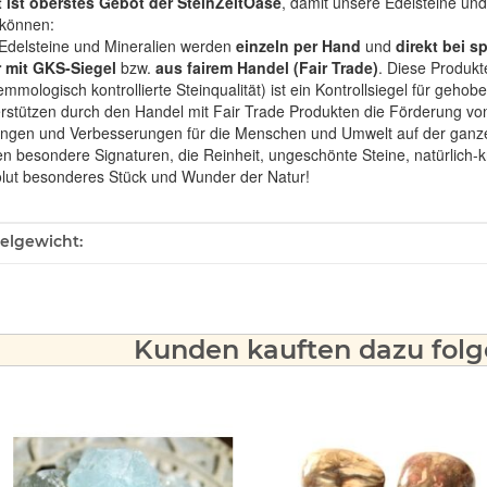
t ist oberstes Gebot der SteinZeitOase
, damit unsere Edelsteine und
können:
Edelsteine und Mineralien werden
einzeln per Hand
und
direkt bei s
 mit GKS-Siegel
bzw.
aus fairem Handel (Fair Trade)
. Diese Produkt
mologisch kontrollierte Steinqualität) ist ein Kontrollsiegel für geho
rstützen durch den Handel mit Fair Trade Produkten die Förderung von 
ngen und Verbesserungen für die Menschen und Umwelt auf der ganze
en besondere Signaturen, die Reinheit, ungeschönte Steine, natürlich-
olut besonderes Stück und Wunder der Natur!
ukteigenschaft
kelgewicht:
Kunden kauften dazu folge