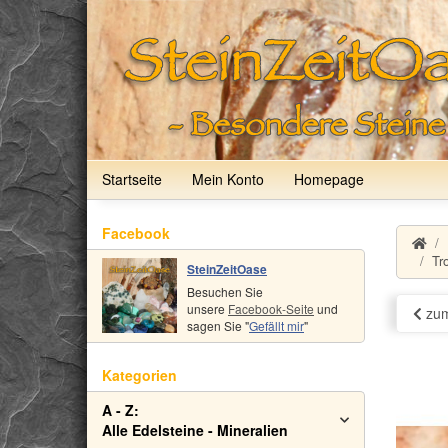
Startseite
Mein Konto
Homepage
Facebook
Tr
SteinZeitOase
Besuchen Sie
unsere
Facebook-Seite
und
zum
sagen Sie "
Gefällt mir
"
Kategorien
A - Z:
Alle Edelsteine - Mineralien